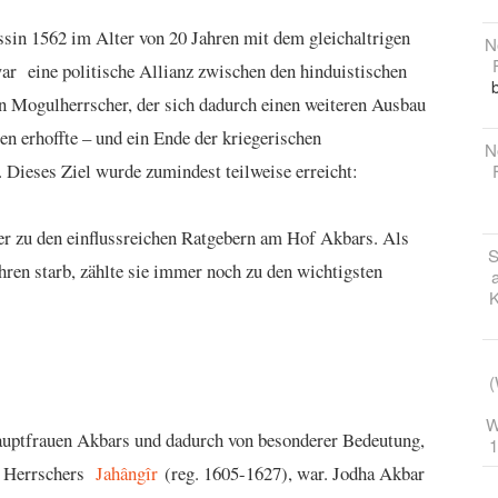
essin 1562 im Alter von 20 Jahren mit dem gleichaltrigen
N
ar eine politische Allianz zwischen den hinduistischen
 Mogulherrscher, der sich dadurch einen weiteren Ausbau
en erhoffte – und ein Ende der kriegerischen
N
 Dieses Ziel wurde zumindest teilweise erreicht:
ter zu den einflussreichen Ratgebern am Hof Akbars. Als
S
en starb, zählte sie immer noch zu den wichtigsten
K
(
W
uptfrauen Akbars und dadurch von besonderer Bedeutung,
1
en Herrschers
Jahângîr
(reg. 1605-1627), war. Jodha Akbar