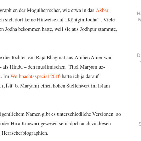
graphien der Mogulherrscher, wie etwa in das
Akbar-
Ha
den sich dort keine Hinweise auf „Königin Jodha“ . Viele
M
en Jodha bekommen hatte, weil sie aus Jodhpur stammte,
D
sie die Tochter von Raja Bhagmal aus Amber/Amer war.
e – als Hindu – den muslimischen Titel Maryam uz-
t. Im
Weihnachtsspecial 2016
hatte ich ja darauf
u (‚Îsâ‘ b. Maryam) einen hohen Stellenwert im Islam
igentlichem Namen gibt es unterschiedliche Versionen: so
oder Hira Kunwari gewesen sein, doch auch zu diesen
S
 Herrscherbiographien.