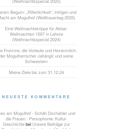
(Weihnachtsspecial 2025)
ram Begum: „Ritterlichkeit“, Intrigen und
acht am Mogulhof (Weltfrauentag 2025)
Eine Weihnachtskrippe für Akbar:
Weihnachten 1597 in Lahore
(Weihnachtsspecial 2024)
ie Fromme, die Vorlaute und Hexenmilch:
der Mogulherrscher Jahângîr und seine
Schwestern
Meine Ziele bis zum 31.12.24
NEUESTE KOMMENTARE
ex am Mogulhof - Schâh Dschahân und
die Frauen - Persophonie: Kultur-
Geschichte
bei
Unsere Beiträge zur