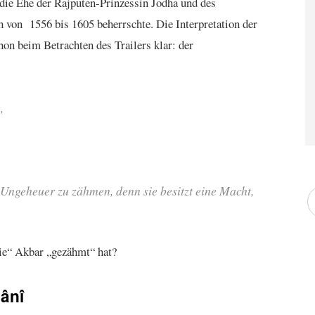
 die Ehe der Rajputen-Prinzessin Jodha und des
 von 1556 bis 1605 beherrschte. Die Interpretation der
on beim Betrachten des Trailers klar: der
,
 Ungeheuer zu zähmen, denn sie besitzt eine Macht,
tie“ Akbar „gezähmt“ hat?
ânî