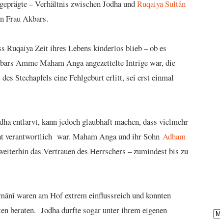
 geprägte – Verhältnis zwischen Jodha und
Ruqaiya Sultân
en Frau Akbars.
ass Ruqaiya Zeit ihres Lebens kinderlos blieb – ob es
Akbars Amme Maham Anga angezettelte Intrige war, die
des Stechapfels eine Fehlgeburt erlitt, sei erst einmal
ha entlarvt, kann jedoch glaubhaft machen, dass vielmehr
 Tat verantwortlich war. Maham Anga und ihr Sohn
Adham
weiterhin das Vertrauen des Herrschers – zumindest bis zu
ânî waren am Hof extrem einflussreich und konnten
en beraten. Jodha durfte sogar unter ihrem eigenen