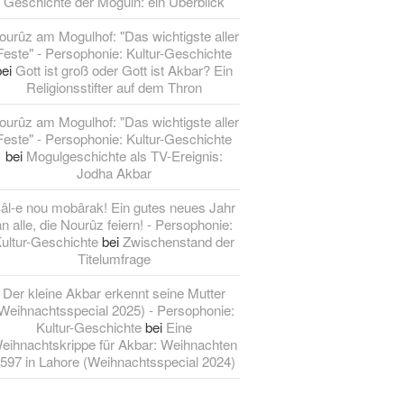
Geschichte der Moguln: ein Überblick
ourûz am Mogulhof: "Das wichtigste aller
Feste" - Persophonie: Kultur-Geschichte
bei
Gott ist groß oder Gott ist Akbar? Ein
Religionsstifter auf dem Thron
ourûz am Mogulhof: "Das wichtigste aller
Feste" - Persophonie: Kultur-Geschichte
bei
Mogulgeschichte als TV-Ereignis:
Jodha Akbar
âl-e nou mobârak! Ein gutes neues Jahr
an alle, die Nourûz feiern! - Persophonie:
ultur-Geschichte
bei
Zwischenstand der
Titelumfrage
Der kleine Akbar erkennt seine Mutter
Weihnachtsspecial 2025) - Persophonie:
Kultur-Geschichte
bei
Eine
eihnachtskrippe für Akbar: Weihnachten
597 in Lahore (Weihnachtsspecial 2024)