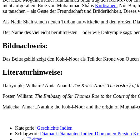
nicht aufgefallen. Eine von Muhammad Shâhs
Kurtisanen
, Nûr Bai,
zu tauschen – als Geste der Freundschaft und Brüderlichkeit. Diese
Als Nâdir Shâh seinen neuen Turban aufwickelte und den großen Diaman
Der Name des vielleicht berühmtesten – oder wie Dalrymple sagt: be
Bildnachweis:
Das Beitragsbild zeigt den Koh-i-Noor als Teil der Krone von Quee
Literaturhinweise:
Dalrymple, William / Anita Anand:
The Koh-i-Noor: The History of 
Foster, William:
The Embassy of Sir Thomas Roe to the Court of the 
Malecka, Anna: „Naming the Koh-i-Noor and the origin of Mughal-
Kategorie:
Geschichte
Indien
Schlagwort:
Diamant
Diamanten Indien
Diamanten Persien
Ko
Twitter