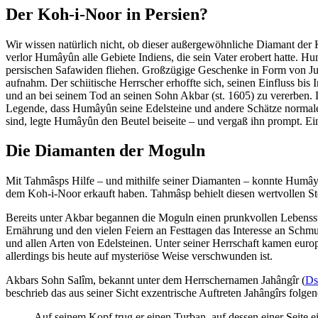
Der Koh-i-Noor in Persien?
Wir wissen natürlich nicht, ob dieser außergewöhnliche Diamant der 
verlor Humâyûn alle Gebiete Indiens, die sein Vater erobert hatte. H
persischen Safawiden fliehen. Großzügige Geschenke in Form von Ju
aufnahm. Der schiitische Herrscher erhoffte sich, seinen Einfluss b
und an bei seinem Tod an seinen Sohn Akbar (st. 1605) zu vererben. D
Legende, dass Humâyûn seine Edelsteine und andere Schätze normaler
sind, legte Humâyûn den Beutel beiseite – und vergaß ihn prompt. E
Die Diamanten der Moguln
Mit Tahmâsps Hilfe – und mithilfe seiner Diamanten – konnte Humây
dem Koh-i-Noor erkauft haben. Tahmâsp behielt diesen wertvollen Ste
Bereits unter Akbar begannen die Moguln einen prunkvollen Lebenssti
Ernährung und den vielen Feiern an Festtagen das Interesse an Schm
und allen Arten von Edelsteinen. Unter seiner Herrschaft kamen eu
allerdings bis heute auf mysteriöse Weise verschwunden ist.
Akbars Sohn Salîm, bekannt unter dem Herrschernamen Jahângîr (
Ds
beschrieb das aus seiner Sicht exzentrische Auftreten Jahângîrs folg
Auf seinem Kopf trug er einen Turban, auf dessen einer Seite e