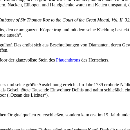
tern, Nacken, Ellbogen und Handgelenke waren mit Ketten umspannt, d
mbassy of Sir Thomas Roe to the Court of the Great Mogul,
Vol. II, 32
, den er am ganzen Körper trug und mit dem seine Kleidung bestickt 
atue aussah“.
ulhof. Das ergibt sich aus Beschreibungen von Diamanten, deren Gew
ffen.
oor der glanzvollste Stein des
Pfauenthrons
des Herrschers.
uss und seine größte Ausdehnung erreicht. Im Jahr 1739 eroberte Nâdir
 Geisel, tötete Tausende Einwohner Delhis und nahm schließlich eine
or („Ozean des Lichtes“).
en Originalquellen zu erschließen, sondern kam erst im 19. Jahrhunde
eschlagen in seinen Turban ständig auf seinem Kopf. Deshalb war der