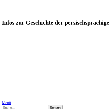
Persophonie: Kultur-Geschicht
Infos zur Geschichte der persischsprachig
Startseite
Humor
Medizin, Körper und Geschlecht
Geschichte
Gesellschaft
Persien, Iran
Moguln
Indien
Interkulturelles
Specials
Die Autorinnen
Kontakt
Impressum
Datenschutzerklärung
Menü