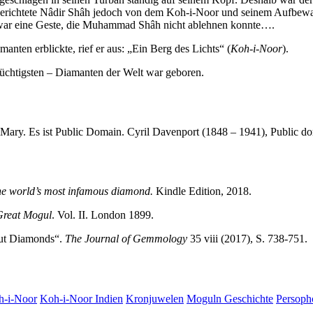
 berichtete Nâdir Shâh jedoch von dem Koh-i-Noor und seinem Aufbew
s war eine Geste, die Muhammad Shâh nicht ablehnen konnte….
ten erblickte, rief er aus: „Ein Berg des Lichts“ (
Koh-i-Noor
).
rüchtigsten – Diamanten der Welt war geboren.
n Mary. Es ist Public Domain. Cyril Davenport (1848 – 1941), Public
the world’s most infamous diamond.
Kindle Edition, 2018.
Great Mogul
. Vol. II. London 1899.
cut Diamonds“.
The Journal of Gemmology
35 viii (2017), S. 738-751.
h-i-Noor
Koh-i-Noor Indien
Kronjuwelen
Moguln Geschichte
Persoph