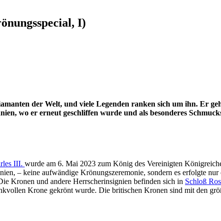
önungsspecial, I)
iamanten der Welt, und viele Legenden ranken sich um ihn. Er geh
nien, wo er erneut geschliffen wurde und als besonderes Schmucks
les III.
wurde am 6. Mai 2023 zum König des Vereinigten Königreiche
ien, – keine aufwändige Krönungszeremonie, sondern es erfolgte nur 
Die Kronen und andere Herrscherinsignien befinden sich in
Schloß Ro
runkvollen Krone gekrönt wurde. Die britischen Kronen sind mit den g