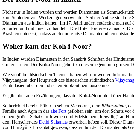
Nicht nur in Indien wurden und werden Diamanten als Schmuckstück
zum Schleifen von Werkzeugen verwendet. Seit der Antike steht die Sch
Diamanten aus Indien kamen. Im 17. Jahrhundert entdeckte man auf d
schürfen und mit ihnen zu handeln. Die Briten förderten zunächst D
Brasilien entdeckt, sodass auch dort große Diamantenminen entstande
Woher kam der Koh-i-Noor?
In Indien wurden Diamanten in den Sanskrit-Schriften des Hinduismus,
Götter stritten. Der Koh-i Noor gehört zu diesen legendären großen D
Wie so oft bei historischen Themen haben wir nur wenige Informatio
Vijayanagara, der Hauptstadt des historischen südindischen
Vijayanag
Zentralasien über den indischen Subkontinent ausdehnte.
Es gibt aber auch Erzählungen, dass der Koh-i-Noor nicht über Hand
So berichtet bereits Bâbur in seinen Memoiren, dem
Bâbur-nâma
, da
Familie nach Agra in das
alte Fort
geflohen sein, um dort Schutz vor 
seinen großen Schatz an Juwelen und Edelsteinen „freiwillig“ an Hu
dem Herrscher des
Delhi Sultanats
erworben haben soll. Dieser Diama
von Humâyûns Loyalität gewesen, dass er ihm den Diamanten als G