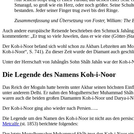
Smaragd, so groß wie ein Herz, oder noch größer. Seine Schul
bestanden. Jeder seiner Finger trug zwei bis drei Ringe.
Zusammenfassung und Übersetzung von Foster, William:
The E
Auch andere europäische Reisende beschrieben den Schmuck Jahângirs
kommentierte: „Er trug so viele Juwelen, dass er wie eine (Götter-)St
Der Koh-i-Noor befand sich wohl schon zu Akbars Lebzeiten am Mog
Koh-i-Noor“, S. 741). Zu dieser Zeit wurde der Diamant auch geschli
Unter der Herrschaft von Jahângîrs Sohn Shâh Jahân war der Koh-i-N
Die Legende des Namens Koh-i-Noor
Das Reich der Moguln hatte bereits unter Akbar seinen höchsten Einfl
unter anderem Delhi. Er nahm den Mogulherrscher Muhammad Shâh als
waren auch die beiden großen Diamanten Koh-i-Noor und Darya-i-No
Der Koh-i-Noor ging also wieder nach Persien…..
Die Legende um den Namen des Koh-i-Noor ist nicht aus den persisch
Metcalfe
(st. 1853) berichtete folgendes:
Der letzte Mogulherrscher Muhammad Shâh trug den Koh-i-Noor eing