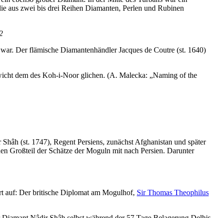
ie aus zwei bis drei Reihen Diamanten, Perlen und Rubinen
2
war. Der flämische Diamantenhändler Jacques de Coutre (st. 1640)
icht dem des Koh-i-Noor glichen. (A. Malecka: „Naming of the
 Shâh (st. 1747), Regent Persiens, zunächst Afghanistan und später
n Großteil der Schätze der Moguln mit nach Persien. Darunter
rt auf: Der britische Diplomat am Mogulhof,
Sir Thomas Theophilus
 Diamant Nâdir Shâh selbst während der 57 Tage Belagerung Delhis