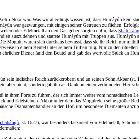
Koh-i-Noor war. Was wir allerdings wissen, ist, dass Humâyûn kein sta
umâyûn war gezwungen, mit einigen seiner Getreuen zu fliehen. Erfolgl
welen oder Edelmetall an den Gastgeber sorgten dafür, dass
Shâh Tahm
is Indien auszudehnen und stattete Humâyûn mit Truppen aus. Humâyûn s
ie Moguln waren sich durchaus bewusst, dass sie ihr Reich nur mithilf
weise in einem Beutel unter seinem Turban trug. Nur zu den rituelle
in ehrlicher Diener fand den Beutel und gab das wertvolle Stück an 
ûn sein indisches Reich zurückerobern und an seinen Sohn Akbar (st.
in aber nicht, sondern gab ihn als Dank an einen verbündeten Herrsche
l in ihren Forts zu führen, der sich immer weiter vom nomadischen Leb
uck und Edelsteinen. Akbar unter dem das Mogulreich seine größte Bed
ropäische Diamantenhändler an den Hof, um besondere Diamanten anzub
chahângîr
; st. 1627), war besonders fasziniert von Edelmetall, Schmu
endermaßen:
in Rubin hing, der so groß war wie eine Walnuss, auf der anderen Seite