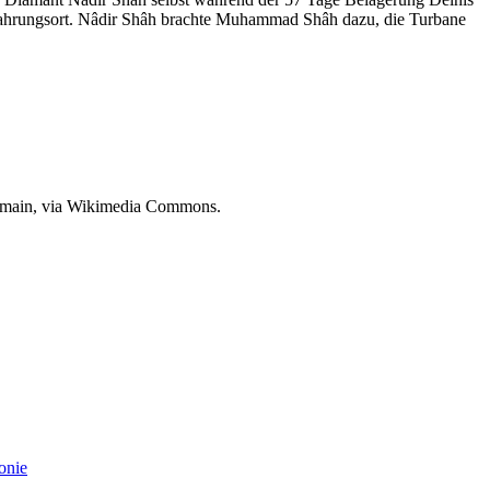
ahrungsort. Nâdir Shâh brachte Muhammad Shâh dazu, die Turbane
 domain, via Wikimedia Commons.
onie