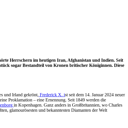
örte Herrschern im heutigen Iran, Afghanistan und Indien. Seit
tück sogar Bestandteil von Kronen britischer Königinnen. Diese
s und Irland gekrönt,
Frederick X. i
st seit dem 14. Januar 2024 neuer
eine Proklamation – eine Ernennung. Seit 1849 werden die
senborg
in Kopenhagen. Ganz anders in Großbritannien, wo Charles
rößten, glamourösesten und bekanntesten Diamanten der Welt