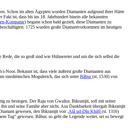
ben. Schon im alten Ägypten wurden Diamanten aufgrund ihrer Härte
Fakt ist, dass bis ins 18. Jahrhundert hinein alle bekannten
ien-Kompanie
) begann schon bald gezielt, diese Diamanten zu
ten beschäftigten. 1725 wurden große Diamantvorkommen im heutigen
e Rede, die so groß sind wie Hühnereier und um die sich selbst die
i-Noor. Bekannt ist, dass viele äußerst große Diamanten aus
um muslimischen Mogulreich, das sich unter
Bâbur
(st. 1530) von
ig zu besiegen. Der Raja von Gwalior, Bikramjit, soll mit seiner
 ihn und seine Familie aber nicht. Aus Dankbarkeit übergab Bikramjit
r Diamant gewesen, den Bikramjit von
‚Alâ ud-Dîn Khiljî
(st. 1316)
nem Tag“ gewesen. Bâbur, so geht die Legende weiter, sei so bewegt