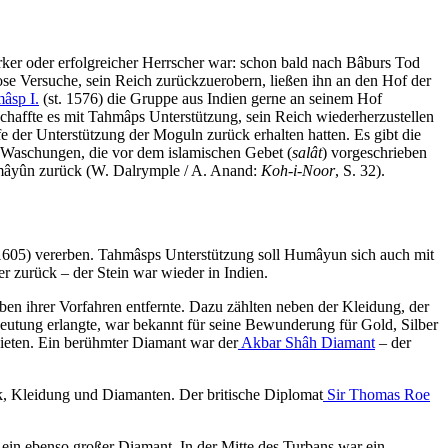
rker oder erfolgreicher Herrscher war: schon bald nach Bâburs Tod
ose Versuche, sein Reich zurückzuerobern, ließen ihn an den Hof der
âsp I.
(st. 1576) die Gruppe aus Indien gerne an seinem Hof
chaffte es mit Tahmâps Unterstützung, sein Reich wiederherzustellen
e der Unterstützung der Moguln zurück erhalten hatten. Es gibt die
n Waschungen, die vor dem islamischen Gebet (
salât
) vorgeschrieben
Humâyûn zurück (W. Dalrymple / A. Anand:
Koh-i-Noor
, S. 32).
 1605) vererben. Tahmâsps Unterstützung soll Humâyun sich auch mit
r zurück – der Stein war wieder in Indien.
en ihrer Vorfahren entfernte. Dazu zählten neben der Kleidung, der
eutung erlangte, war bekannt für seine Bewunderung für Gold, Silber
ieten. Ein berühmter Diamant war der
Akbar Shâh Diamant
– der
ck, Kleidung und Diamanten. Der britische Diplomat
Sir Thomas Roe
 ein ebenso großer Diamant. In der Mitte des Turbans war ein