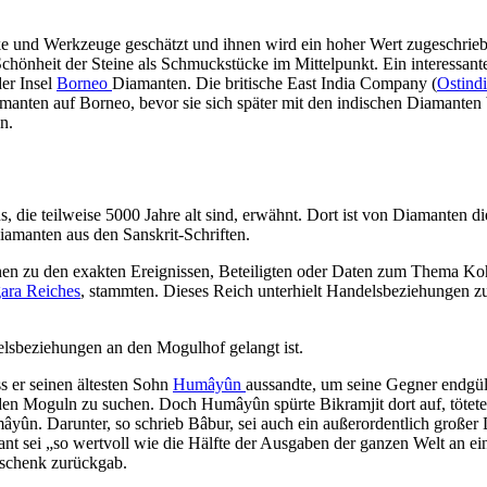
e und Werkzeuge geschätzt und ihnen wird ein hoher Wert zugeschrie
önheit der Steine als Schmuckstücke im Mittelpunkt. Ein interessanter 
er Insel
Borneo
Diamanten. Die britische East India Company (
Ostind
iamanten auf Borneo, bevor sie sich später mit den indischen Diaman
n.
 die teilweise 5000 Jahre alt sind, erwähnt. Dort ist von Diamanten di
iamanten aus den Sanskrit-Schriften.
nen zu den exakten Ereignissen, Beteiligten oder Daten zum Thema Koh-
ara Reiches
, stammten. Dieses Reich unterhielt Handelsbeziehungen z
elsbeziehungen an den Mogulhof gelangt ist.
ss er seinen ältesten Sohn
Humâyûn
aussandte, um seine Gegner endgült
den Moguln zu suchen. Doch Humâyûn spürte Bikramjit dort auf, tötete
mâyûn. Darunter, so schrieb Bâbur, sei auch ein außerordentlich große
nt sei „so wertvoll wie die Hälfte der Ausgaben der ganzen Welt an ei
eschenk zurückgab.