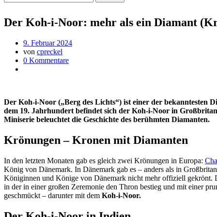
Der Koh-i-Noor: mehr als ein Diamant (Kr
9. Februar 2024
von
cpreckel
0 Kommentare
Der Koh-i-Noor („Berg des Lichts“) ist einer der bekanntesten D
dem 19. Jahrhundert befindet sich der Koh-i-Noor in Großbritan
Miniserie beleuchtet die Geschichte des berühmten Diamanten.
Krönungen – Kronen mit Diamanten
In den letzten Monaten gab es gleich zwei Krönungen in Europa:
Char
König von Dänemark. In Dänemark gab es – anders als in Großbritann
Königinnen und Könige von Dänemark nicht mehr offiziell gekrönt. 
in der in einer großen Zeremonie den Thron bestieg und mit einer p
geschmückt – darunter mit dem
Koh-i-Noor.
Der Koh-i-Noor in Indien