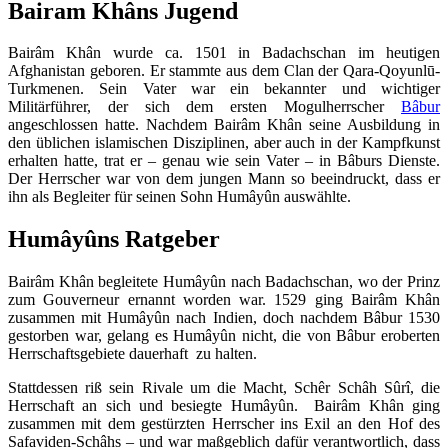
Bairam Khâns Jugend
Bairâm Khân wurde ca. 1501 in Badachschan im heutigen
Afghanistan geboren. Er stammte aus dem Clan der Qara-Qoyunlū-
Turkmenen. Sein Vater war ein bekannter und wichtiger
Militärführer, der sich dem ersten Mogulherrscher
Bâbur
angeschlossen hatte. Nachdem Bairâm Khân seine Ausbildung in
den üblichen islamischen Disziplinen, aber auch in der Kampfkunst
erhalten hatte, trat er – genau wie sein Vater – in Bâburs Dienste.
Der Herrscher war von dem jungen Mann so beeindruckt, dass er
ihn als Begleiter für seinen Sohn Humâyûn auswählte.
Humâyûns Ratgeber
Bairâm Khân begleitete Humâyûn nach Badachschan, wo der Prinz
zum Gouverneur ernannt worden war. 1529 ging Bairâm Khân
zusammen mit Humâyûn nach Indien, doch nachdem Bâbur 1530
gestorben war, gelang es Humâyûn nicht, die von Bâbur eroberten
Herrschaftsgebiete dauerhaft zu halten.
Stattdessen riß sein Rivale um die Macht, Schêr Schâh Sûrî, die
Herrschaft an sich und besiegte Humâyûn. Bairâm Khân ging
zusammen mit dem gestürzten Herrscher ins Exil an den Hof des
Safaviden-Schâhs – und war maßgeblich dafür verantwortlich, dass