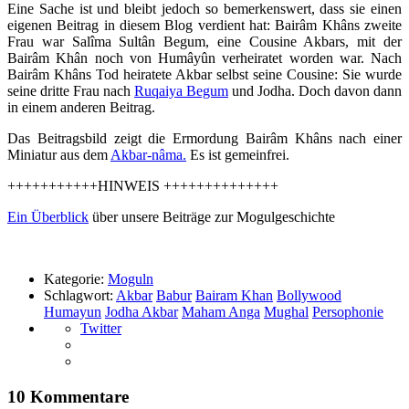
Eine Sache ist und bleibt jedoch so bemerkenswert, dass sie einen
eigenen Beitrag in diesem Blog verdient hat: Bairâm Khâns zweite
Frau war Salîma Sultân Begum, eine Cousine Akbars, mit der
Bairâm Khân noch von Humâyûn verheiratet worden war. Nach
Bairâm Khâns Tod heiratete Akbar selbst seine Cousine: Sie wurde
seine dritte Frau nach
Ruqaiya Begum
und Jodha. Doch davon dann
in einem anderen Beitrag.
Das Beitragsbild zeigt die Ermordung Bairâm Khâns nach einer
Miniatur aus dem
Akbar-nâma.
Es ist gemeinfrei.
+++++++++++HINWEIS ++++++++++++++
Ein Überblick
über unsere Beiträge zur Mogulgeschichte
Kategorie:
Moguln
Schlagwort:
Akbar
Babur
Bairam Khan
Bollywood
Humayun
Jodha Akbar
Maham Anga
Mughal
Persophonie
Twitter
10 Kommentare