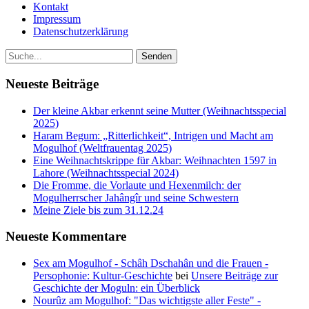
Kontakt
Impressum
Datenschutzerklärung
Neueste Beiträge
Der kleine Akbar erkennt seine Mutter (Weihnachtsspecial
2025)
Haram Begum: „Ritterlichkeit“, Intrigen und Macht am
Mogulhof (Weltfrauentag 2025)
Eine Weihnachtskrippe für Akbar: Weihnachten 1597 in
Lahore (Weihnachtsspecial 2024)
Die Fromme, die Vorlaute und Hexenmilch: der
Mogulherrscher Jahângîr und seine Schwestern
Meine Ziele bis zum 31.12.24
Neueste Kommentare
Sex am Mogulhof - Schâh Dschahân und die Frauen -
Persophonie: Kultur-Geschichte
bei
Unsere Beiträge zur
Geschichte der Moguln: ein Überblick
Nourûz am Mogulhof: "Das wichtigste aller Feste" -