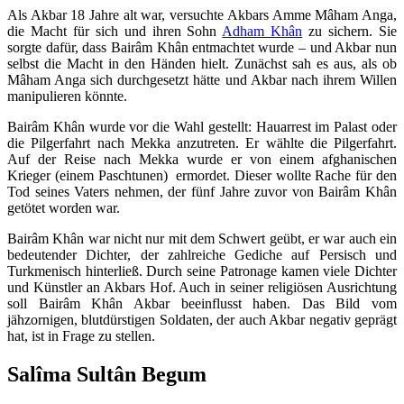
Als Akbar 18 Jahre alt war, versuchte Akbars Amme Mâham Anga,
die Macht für sich und ihren Sohn
Adham Khân
zu sichern. Sie
sorgte dafür, dass Bairâm Khân entmachtet wurde – und Akbar nun
selbst die Macht in den Händen hielt. Zunächst sah es aus, als ob
Mâham Anga sich durchgesetzt hätte und Akbar nach ihrem Willen
manipulieren könnte.
Bairâm Khân wurde vor die Wahl gestellt: Hauarrest im Palast oder
die Pilgerfahrt nach Mekka anzutreten. Er wählte die Pilgerfahrt.
Auf der Reise nach Mekka wurde er von einem afghanischen
Krieger (einem Paschtunen) ermordet. Dieser wollte Rache für den
Tod seines Vaters nehmen, der fünf Jahre zuvor von Bairâm Khân
getötet worden war.
Bairâm Khân war nicht nur mit dem Schwert geübt, er war auch ein
bedeutender Dichter, der zahlreiche Gediche auf Persisch und
Turkmenisch hinterließ. Durch seine Patronage kamen viele Dichter
und Künstler an Akbars Hof. Auch in seiner religiösen Ausrichtung
soll Bairâm Khân Akbar beeinflusst haben. Das Bild vom
jähzornigen, blutdürstigen Soldaten, der auch Akbar negativ geprägt
hat, ist in Frage zu stellen.
Salîma Sultân Begum