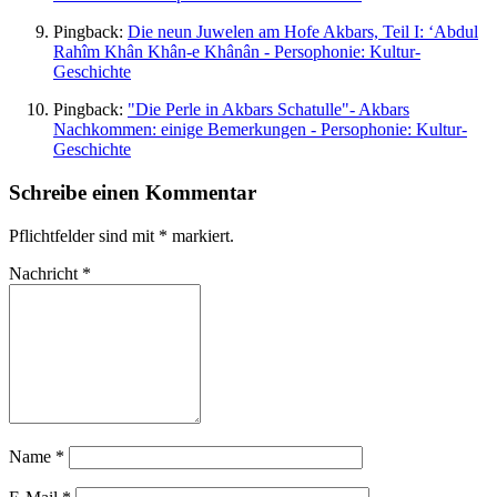
Pingback:
Die neun Juwelen am Hofe Akbars, Teil I: ‘Abdul
Rahîm Khân Khân-e Khânân - Persophonie: Kultur-
Geschichte
Pingback:
"Die Perle in Akbars Schatulle"- Akbars
Nachkommen: einige Bemerkungen - Persophonie: Kultur-
Geschichte
Schreibe einen Kommentar
Pflichtfelder sind mit
*
markiert.
Nachricht
*
Name
*