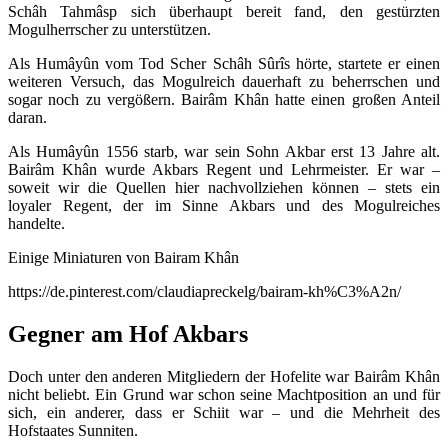
Schâh Tahmâsp sich überhaupt bereit fand, den gestürzten
Mogulherrscher zu unterstützen.
Als Humâyûn vom Tod Scher Schâh Sûrîs hörte, startete er einen
weiteren Versuch, das Mogulreich dauerhaft zu beherrschen und
sogar noch zu vergößern. Bairâm Khân hatte einen großen Anteil
daran.
Als Humâyûn 1556 starb, war sein Sohn Akbar erst 13 Jahre alt.
Bairâm Khân wurde Akbars Regent und Lehrmeister. Er war –
soweit wir die Quellen hier nachvollziehen können – stets ein
loyaler Regent, der im Sinne Akbars und des Mogulreiches
handelte.
Einige Miniaturen von Bairam Khân
https://de.pinterest.com/claudiapreckelg/bairam-kh%C3%A2n/
Gegner am Hof Akbars
Doch unter den anderen Mitgliedern der Hofelite war Bairâm Khân
nicht beliebt. Ein Grund war schon seine Machtposition an und für
sich, ein anderer, dass er Schiit war – und die Mehrheit des
Hofstaates Sunniten.