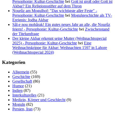
Persophonie: Kultur-Geschichte
bei
Gott ist groß oder Gott ist
Akbar? Ein Religionsstifter auf dem Thron
Nourûz am Mogulhof: "Das wichtigste aller Feste" -
Persophonie: Kultur-Geschichte
bei
Mogulgeschichte als TV-
Ereignis: Jodha Akbar
Sâl-e nou mobârak! Ein gutes neues Jahr an alle, die Nourûz
feiern! - Persophonie: Kultur-Geschichte
bei
Zwischenstand
der Titelumfrage
Der kleine Akbar erkennt seine Mutter (Weihnachtsspecial
2025) - Persophonie: Kultur-Geschichte
bei
Eine
Weihnachtskrippe für Akbar: Weihnachten 1597 in Lahore
(Weihnachtsspecial 2024)
Kategorien
Allgemein
(55)
Geschichte
(169)
Gesellschaft
(86)
Humor
(21)
Indien
(87)
Interkulturelles
(21)
Medizin, Körper und Geschlecht
(9)
Moguln
(82)
Persien, Iran
(73)