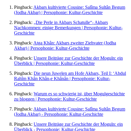
Pingback:
Akbars kultivierte Cousine: Salîma Sultân Begum
(Jodha Akbar) | Persophonie: Kultur-Geschichte
Pingback:
„Die Perle in Akbars Schatulle“- Akbars
Nachkommen: einige Bemerkungen | Persophonie: Kultur-
Geschichte
Pingback:
Atga Khân: Akbars zweiter Ziehvater (Jodha
Akbar) | Persophonie: Kultur-Geschichte
Pingback:
Unsere Beiträge zur Geschichte der Moguln: ein
Überblick | Persophonie: Kultur-Geschichte
Pingback:
Die neun Juwelen am Hofe Akbars, Teil I: ‘Abdul
Rahîm Khân Khân-e Khânân | Persophonie: Kultur-
Geschichte
Pingback:
Warum es so schwierig ist, über Mogulgeschichte
zu bloggen | Persophonie: Kultur-Geschichte
Pingback:
Akbars kultivierte Cousine: Salîma Sultân Begum
(Jodha Akbar) - Persophonie: Kultur-Geschichte
Pingback:
Unsere Beiträge zur Geschichte der Moguln: ein
Überblick - Persophonie: Kultur-Geschichte