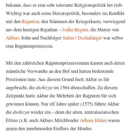
bekannt, dass er eine sehr tolerante Religionspolitik bet rieb.
Wichtig war auch seine Heiratspolitik, besonders im Konflikt
mit den
Rajputen,
den Stämmen der Kriegerkaste, vorwiegend
aus dem heutigen Rajathan –
Jodha Begum,
die Mutter von
Akbars
Sohn und Nachfolger
Salîm / Dschahângîr
war selbst
eine Rajputenprinzessin.
Mit den zahlreichen Rajputenprinzessinnen kamen auch deren
männliche Verwandte an den Hof und hatten bedeutende
Positionen inne. Aus diesem Grund hielt Akbar es für
angebracht, die
dschizya
im 1564 abzuschaffen. Zu diesem
Zeitpunkt hatte Akbar die Mehrheit der Rajputen für sich
gewinnen können. Nur elf Jahre später (1575) führte Akbar
die
dschizya
wieder ein – denn die alten, zentralasiatischen
Eliten (z.B. auch Akbars Milchbruder
Adham Khân
) waren
gegen den zunehmenden Einfluss der Hindus.