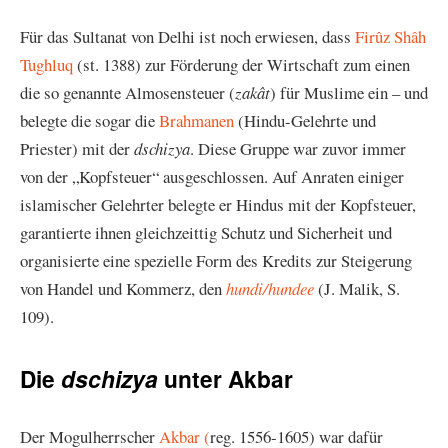
Für das Sultanat von Delhi ist noch erwiesen, dass
Firûz Shâh
Tughluq
(st. 1388) zur Förderung der Wirtschaft zum einen
die so genannte Almosensteuer (
zakât
) für Muslime ein – und
belegte die sogar die
Brahmanen
(Hindu-Gelehrte und
Priester) mit der
dschizya
. Diese Gruppe war zuvor immer
von der „Kopfsteuer“ ausgeschlossen. Auf Anraten einiger
islamischer Gelehrter belegte er Hindus mit der Kopfsteuer,
garantierte ihnen gleichzeittig Schutz und Sicherheit und
organisierte eine spezielle Form des Kredits zur Steigerung
von Handel und Kommerz, den
hundi/hundee
(J. Malik, S.
109).
Die
unter Akbar
dschizya
Der Mogulherrscher
Akbar (
reg. 1556-1605) war dafür