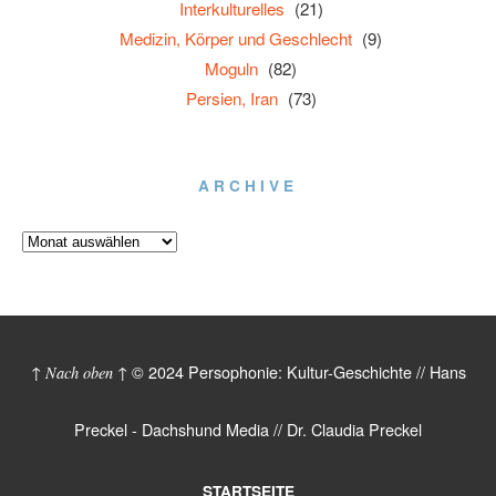
Interkulturelles
(21)
Medizin, Körper und Geschlecht
(9)
Moguln
(82)
Persien, Iran
(73)
ARCHIVE
© 2024 Persophonie: Kultur-Geschichte // Hans
↑ Nach oben ↑
Preckel - Dachshund Media // Dr. Claudia Preckel
STARTSEITE