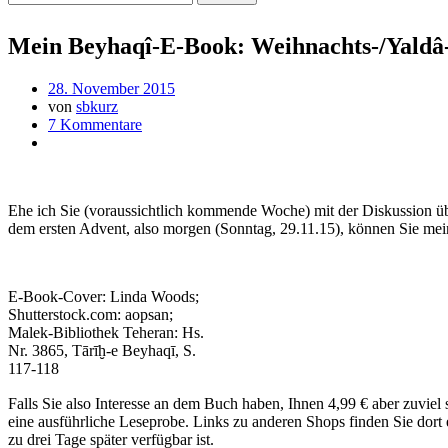
Mein Beyhaqî-E-Book: Weihnachts-/Yaldâ
28. November 2015
von
sbkurz
7 Kommentare
Ehe ich Sie (voraussichtlich kommende Woche) mit der Diskussion üb
dem ersten Advent, also morgen (Sonntag, 29.11.15), können Sie mein
E-Book-Cover: Linda Woods;
Shutterstock.com: aopsan;
Malek-Bibliothek Teheran: Hs.
Nr. 3865, Tārīḫ-e Beyhaqī, S.
117-118
Falls Sie also Interesse an dem Buch haben, Ihnen 4,99 € aber zuviel s
eine ausführliche Leseprobe. Links zu anderen Shops finden Sie dort 
zu drei Tage später verfügbar ist.