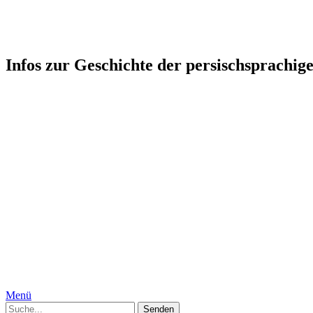
Persophonie: Kultur-Geschicht
Infos zur Geschichte der persischsprachig
Startseite
Humor
Medizin, Körper und Geschlecht
Geschichte
Gesellschaft
Persien, Iran
Moguln
Indien
Interkulturelles
Specials
Die Autorinnen
Kontakt
Impressum
Datenschutzerklärung
Menü