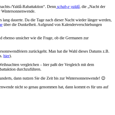
hnachts-/Yaldâ-Rabattaktion“. Denn
schab-e yaldâ
, die „Nacht der
der Wintersonnenwende.
rs lang dauerte. Da die Tage nach dieser Nacht wieder länger werden,
ne
über die Dunkelheit. Aufgrund von Kalenderverschiebungen
nd ebenso unsicher wie die Frage, ob die Germanen zur
ntersonnwendfeiern zurückgeht. Man hat die Wahl dieses Datums z.B.
 s.
hier
).
eihnachten vergleichen – hier paßt der Vergleich mit dem
battaktion durchzuführen.
nderts, dann nutzen Sie die Zeit bis zur Wintersonnenwende! 😉
nenwende nicht so genau genommen hat, dann kommt es für uns auf