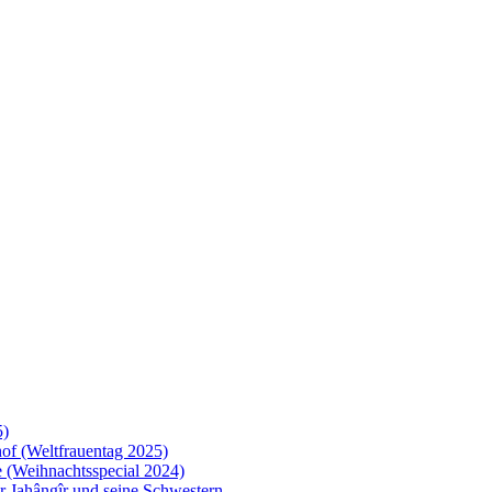
5)
of (Weltfrauentag 2025)
 (Weihnachtsspecial 2024)
 Jahângîr und seine Schwestern