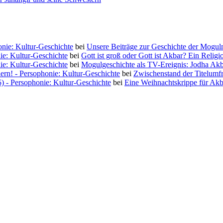
nie: Kultur-Geschichte
bei
Unsere Beiträge zur Geschichte der Moguln
ie: Kultur-Geschichte
bei
Gott ist groß oder Gott ist Akbar? Ein Religi
ie: Kultur-Geschichte
bei
Mogulgeschichte als TV-Ereignis: Jodha Ak
iern! - Persophonie: Kultur-Geschichte
bei
Zwischenstand der Titelumf
5) - Persophonie: Kultur-Geschichte
bei
Eine Weihnachtskrippe für Akb