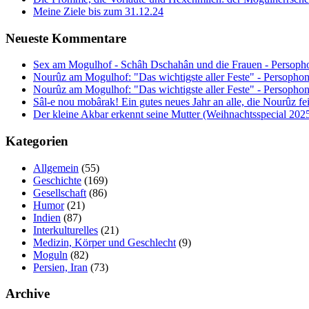
Meine Ziele bis zum 31.12.24
Neueste Kommentare
Sex am Mogulhof - Schâh Dschahân und die Frauen - Persopho
Nourûz am Mogulhof: "Das wichtigste aller Feste" - Persophon
Nourûz am Mogulhof: "Das wichtigste aller Feste" - Persophon
Sâl-e nou mobârak! Ein gutes neues Jahr an alle, die Nourûz fe
Der kleine Akbar erkennt seine Mutter (Weihnachtsspecial 202
Kategorien
Allgemein
(55)
Geschichte
(169)
Gesellschaft
(86)
Humor
(21)
Indien
(87)
Interkulturelles
(21)
Medizin, Körper und Geschlecht
(9)
Moguln
(82)
Persien, Iran
(73)
Archive