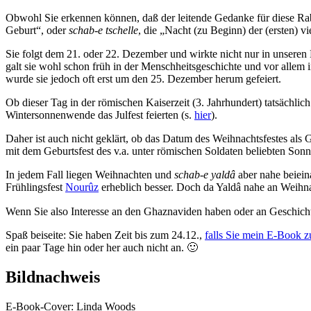
Obwohl Sie erkennen können, daß der leitende Gedanke für diese Rab
Geburt“, oder
schab-e tschelle
, die „Nacht (zu Beginn) der (ersten) v
Sie folgt dem 21. oder 22. Dezember und wirkte nicht nur in unseren
galt sie wohl schon früh in der Menschheitsgeschichte und vor alle
wurde sie jedoch oft erst um den 25. Dezember herum gefeiert.
Ob dieser Tag in der römischen Kaiserzeit (3. Jahrhundert) tatsächli
Wintersonnenwende das Julfest feierten (s.
hier
).
Daher ist auch nicht geklärt, ob das Datum des Weihnachtsfestes als
mit dem Geburtsfest des v.a. unter römischen Soldaten beliebten Son
In jedem Fall liegen Weihnachten und
schab-e yaldâ
aber nahe beiein
Frühlingsfest
Nourûz
erheblich besser. Doch da Yaldâ nahe an Weihna
Wenn Sie also Interesse an den Ghaznaviden haben oder an Geschicht
Spaß beiseite: Sie haben Zeit bis zum 24.12.,
falls Sie mein E-Book z
ein paar Tage hin oder her auch nicht an. 🙂
Bildnachweis
E-Book-Cover: Linda Woods