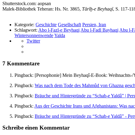
Shutterstock.com: aopsan
Malek-Bibliothek Teheran: Hs. Nr. 3865,
Tārīḫ-e Beyhaqī
, S. 117-11
Kategorie:
Geschichte
Gesellschaft
Persien, Iran
Schlagwort:
Abo l-Fazl-e Beyhaqi
Abu l-Fadl Bayhaqi
Abu l-F
Wintersonnenwende
Yalda
Twitter
7 Kommentare
Pingback:
[Persophonie] Mein Beyhaqî-E-Book: Weihnachts-/Ya
Pingback:
Was nach dem Tode des Mahmûd von Ghazna geschah
Pingback:
Bräuche und Hintergründe zu “Schab-e Yaldâ” | Per
Pingback:
Aus der Geschichte Irans und Afghanistans: Was n
Pingback:
Bräuche und Hintergründe zu “Schab-e Yaldâ” - Per
Schreibe einen Kommentar