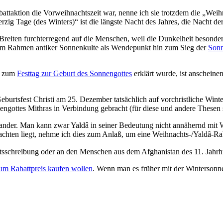
attaktion die Vorweihnachtszeit war, nenne ich sie trotzdem die „Wei
ierzig Tage (des Winters)“ ist die längste Nacht des Jahres, die Nacht 
 Breiten furchterregend auf die Menschen, weil die Dunkelheit besonde
m im Rahmen antiker Sonnenkulte als Wendepunkt hin zum Sieg der
Son
ch zum
Festtag zur Geburt des Sonnengottes
erklärt wurde, ist anscheine
 Geburtsfest Christi am 25. Dezember tatsächlich auf vorchristliche Wi
nengottes Mithras in Verbindung gebracht (für diese und andere Thesen
ander. Man kann zwar Yaldâ in seiner Bedeutung nicht annähernd mit W
chten liegt, nehme ich dies zum Anlaß, um eine Weihnachts-/Yaldâ-Ra
sschreibung oder an den Menschen aus dem Afghanistan des 11. Jahrhu
um Rabattpreis kaufen wollen
. Wenn man es früher mit der Winterson