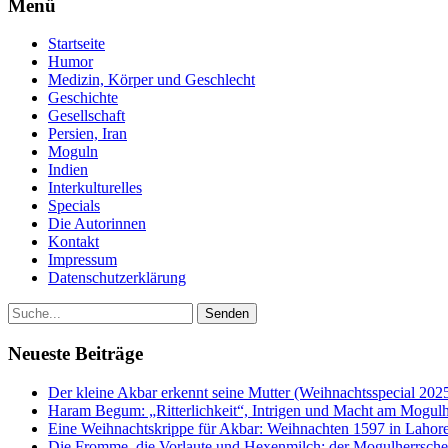
Menü
Startseite
Humor
Medizin, Körper und Geschlecht
Geschichte
Gesellschaft
Persien, Iran
Moguln
Indien
Interkulturelles
Specials
Die Autorinnen
Kontakt
Impressum
Datenschutzerklärung
Neueste Beiträge
Der kleine Akbar erkennt seine Mutter (Weihnachtsspecial 202
Haram Begum: „Ritterlichkeit“, Intrigen und Macht am Mogulh
Eine Weihnachtskrippe für Akbar: Weihnachten 1597 in Lahore
Die Fromme, die Vorlaute und Hexenmilch: der Mogulherrscher