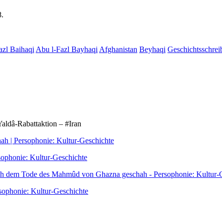
8.
azl Baihaqi
Abu l-Fazl Bayhaqi
Afghanistan
Beyhaqi
Geschichtsschre
ldâ-Rabattaktion – #Iran
 | Persophonie: Kultur-Geschichte
sophonie: Kultur-Geschichte
ach dem Tode des Mahmûd von Ghazna geschah - Persophonie: Kultur-
sophonie: Kultur-Geschichte