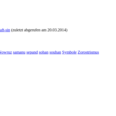
aft-sin
(zuletzt abgerufen am 20.03.2014)
Nowruz
samanu
sepand
sohan
souhan
Symbole
Zorostrismus