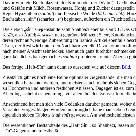
Davor wird ein Buch plaziert: der Koran oder der Dîvân (= Gedichts
und Gefäße mit Milch, Rosenwasser, Honig und Zucker dazugestellt. Ge
Regel Hyazinthen (
sonbol
) und Persische Weide (
bîd-e meschk
). Hi
Buchstaben „sîn“ (scharfes „s“) beginnen, außerdem ein Früchteteller
Die sieben „sîn“-Gegenstände zählt Shahbazi ebenfalls auf: 1. Das 
3.
sîb
, also Äpfel; 4.
sekke
, neu geprägte Münzen; 5.
sîr
, Knoblauchze
deren recht aufwendige Zubereitung im Iranica-Artikel ebenfalls bes
Tisch, der Rest wird unter den Nachbarn verteilt. Dazu kommen oft 
nach meiner Ansicht sehr lecker, aber auch ganz furchtbar schmecken
ganz köstliches hausgemachtes
souhân
probieren konnte. Aber so gu
Das fertige „Haft-Sîn“ kann dann so aussehen wie auf diesem
Bild
.
Zusätzlich gibt es noch eine Reihe optionaler Gegenstände, die man d
wesentlich betrachtet werden, und meistens auch mehr als sieben Ge
zu Hochzeiten und anderen festlichen Anlässen. Dagegen ist es, zum B
Allerdings scheint es neuerdings vor allem bei den Zoroastriern, die
Anscheinend hat man sich viele Gedanken darüber gemacht, woher die 
Varianten vorgeschlagen worden: ursprünglich habe man sieben Gege
eigentlich sieben Tabletts (
haft sînî
) gewesen. Am wahrscheinlichsten is
Die wesentlichen Bestandteile des „Haft-Sîn“, so Shahbazi, lassen si
„sîn“-Gegenständen festbeißt.