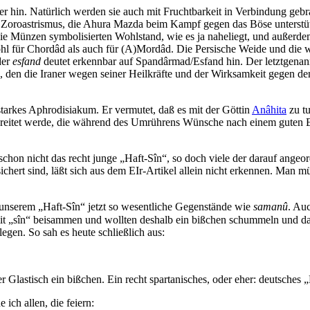
er hin. Natürlich werden sie auch mit Fruchtbarkeit in Verbindung geb
es Zoroastrismus, die Ahura Mazda beim Kampf gegen das Böse unterstüt
die Münzen symbolisierten Wohlstand, wie es ja naheliegt, und außerd
ohl für Chordâd als auch für (A)Mordâd. Die Persische Weide und die w
er
esfand
deutet erkennbar auf Spandârmad/Esfand hin. Der letztgenan
, den die Iraner wegen seiner Heilkräfte und der Wirksamkeit gegen de
 starkes Aphrodisiakum. Er vermutet, daß es mit der Göttin
Anâhita
zu tu
ereitet werde, die während des Umrührens Wünsche nach einem guten E
on nicht das recht junge „Haft-Sîn“, so doch viele der darauf angeor
rt sind, läßt sich aus dem EIr-Artikel allein nicht erkennen. Man müß
uf unserem „Haft-Sîn“ jetzt so wesentliche Gegenstände wie
samanû
. Au
it „sîn“ beisammen und wollten deshalb ein bißchen schummeln und das
legen. So sah es heute schließlich aus:
r Glastisch ein bißchen. Ein recht spartanisches, oder eher: deutsches 
ich allen, die feiern: