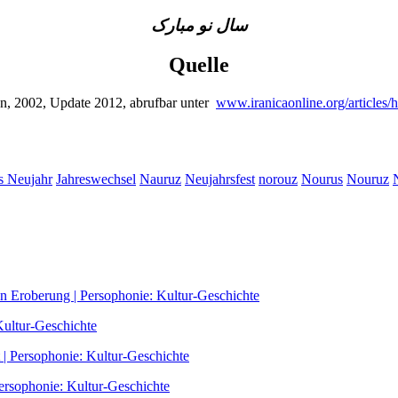
سال نو مبارک
Quelle
ion, 2002, Update 2012, abrufbar unter
www.iranicaonline.org/articles/h
es Neujahr
Jahreswechsel
Nauruz
Neujahrsfest
norouz
Nourus
Nouruz
n Eroberung | Persophonie: Kultur-Geschichte
Kultur-Geschichte
t | Persophonie: Kultur-Geschichte
Persophonie: Kultur-Geschichte