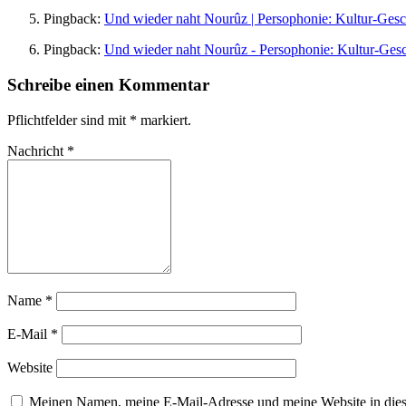
Pingback:
Und wieder naht Nourûz | Persophonie: Kultur-Gesc
Pingback:
Und wieder naht Nourûz - Persophonie: Kultur-Gesc
Schreibe einen Kommentar
Pflichtfelder sind mit
*
markiert.
Nachricht
*
Name
*
E-Mail
*
Website
Meinen Namen, meine E-Mail-Adresse und meine Website in dies