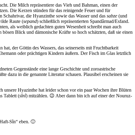
racht. Die Milch repräsentiere das Vieh und Bahman, einen der
zen. Die Kerzen stünden für das reinigende Feuer und für
em Schahrivar, die Hyanzinthe sowie das Wasser und das
sabze
(und
ilde Raute (
sepand
) schließlich repräsentierten Spandârmad/Esfand.
nten, als weiblich gedachten guten Wesenheit schreibt man auch
n bösen Blick und dämonische Kräfte so hoch schätzten, daß sie einen
n hat, der Göttin des Wassers, das seinerseits mit Fruchtbarkeit
hemann oder prächtigen Kindern äußern. Der Fisch im Glas letztlich
dneten Gegenstände eine lange Geschichte und zoroastrische
te dazu in die genannte Literatur schauen. Plausibel erscheinen sie
ch unsere Hyazinthe hat leider schon vor ein paar Wochen ihre Blüten
 Tablett (
sînî
) mitzählen. 😉 Aber dann bin ich auf einer der Nouruz-
„Haft-Sîn“ eben. 🙂