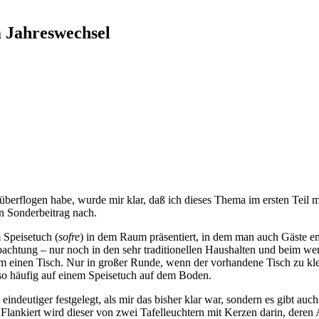
m Jahreswechsel
überflogen habe, wurde mir klar, daß ich dieses Thema im ersten Teil 
en Sonderbeitrag nach.
m Speisetuch (
sofre
) in dem Raum präsentiert, in dem man auch Gäste e
achtung – nur noch in den sehr traditionellen Haushalten und beim wen
 um einen Tisch. Nur in großer Runde, wenn der vorhandene Tisch zu k
 so häufig auf einem Speisetuch auf dem Boden.
indeutiger festgelegt, als mir das bisher klar war, sondern es gibt au
 Flankiert wird dieser von zwei Tafelleuchtern mit Kerzen darin, deren 