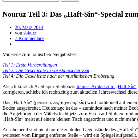
Nouruz Teil 3: Das „Haft-Sîn“-Special zu
20. März 2014
von
sbkurz
7 Kommentare
Miniserie zum iranischen Neujahrsfest
Teil 1: Erste Vorbereitungen
Teil 2: Die Geschichte in vorislamischer Zeit
Teil 4: Die Geschichte nach der muslimischen Eroberung
Als ich kürzlich A. Shapur Shahbazis
Iranica-Artikel zum „Haft-Sîn“
korrigieren, schiebe ich rechtzeitig zum aktuellen Jahreswechsel dies
Das „Haft-Sîn“ (persisch:
Sofre-ye haft sîn
) wird traditionell auf eine
Boden ausgebreitet. Heutzutage ist das – zumindest nach meiner Beob
die Angehörigen der Mittelschicht jetzt zum Essen auf Stühlen rund
„Haft-Sîn“ meist auf einem kleinen Tisch angeordnet und nicht mehr
Anscheinend sind nicht nur die zentralen Gegenstände des „Haft-Sîn“ e
weitesten vom Eingang entfernte Stelle – wird ein Spiegel aufgestellt.