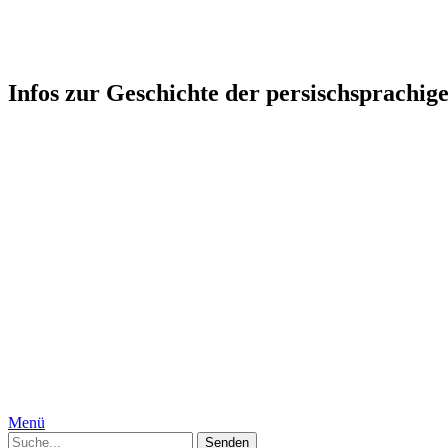
Persophonie: Kultur-Geschicht
Infos zur Geschichte der persischsprachig
Startseite
Humor
Medizin, Körper und Geschlecht
Geschichte
Gesellschaft
Persien, Iran
Moguln
Indien
Interkulturelles
Specials
Die Autorinnen
Kontakt
Impressum
Datenschutzerklärung
Menü