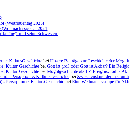
5)
of (Weltfrauentag 2025)
 (Weihnachtsspecial 2024)
 Jahângîr und seine Schwestern
nie: Kultur-Geschichte
bei
Unsere Beiträge zur Geschichte der Moguln
ie: Kultur-Geschichte
bei
Gott ist groß oder Gott ist Akbar? Ein Religi
ie: Kultur-Geschichte
bei
Mogulgeschichte als TV-Ereignis: Jodha Ak
iern! - Persophonie: Kultur-Geschichte
bei
Zwischenstand der Titelumf
5) - Persophonie: Kultur-Geschichte
bei
Eine Weihnachtskrippe für Akb