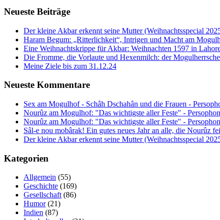
Neueste Beiträge
Der kleine Akbar erkennt seine Mutter (Weihnachtsspecial 202
Haram Begum: „Ritterlichkeit“, Intrigen und Macht am Mogulh
Eine Weihnachtskrippe für Akbar: Weihnachten 1597 in Lahore
Die Fromme, die Vorlaute und Hexenmilch: der Mogulherrscher
Meine Ziele bis zum 31.12.24
Neueste Kommentare
Sex am Mogulhof - Schâh Dschahân und die Frauen - Persopho
Nourûz am Mogulhof: "Das wichtigste aller Feste" - Persophon
Nourûz am Mogulhof: "Das wichtigste aller Feste" - Persophon
Sâl-e nou mobârak! Ein gutes neues Jahr an alle, die Nourûz fe
Der kleine Akbar erkennt seine Mutter (Weihnachtsspecial 202
Kategorien
Allgemein
(55)
Geschichte
(169)
Gesellschaft
(86)
Humor
(21)
Indien
(87)