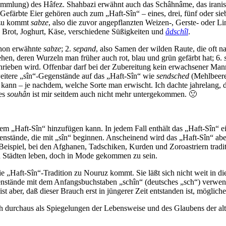
ammlung) des Hâfez. Shahbazi erwähnt auch das Schâhnâme, das iranis
färbte Eier gehören auch zum „Haft-Sîn“ – eines, drei, fünf oder siebe
nzu kommt
sabze
, also die zuvor angepflanzten Weizen-, Gerste- oder L
, Brot, Joghurt, Käse, verschiedene Süßigkeiten und
âdschîl
.
schon erwähnte
sabze
; 2.
sepand
, also Samen der wilden Raute, die oft 
hen, deren Wurzeln man früher auch rot, blau und grün gefärbt hat; 6.
chrieben wird. Offenbar darf bei der Zubereitung kein erwachsener Ma
weitere „sîn“-Gegenstände auf das „Haft-Sîn“ wie
sendsched
(Mehlbeer
 kann – je nachdem, welche Sorte man erwischt. Ich dachte jahrelang, 
tes
souhân
ist mir seitdem auch nicht mehr untergekommen. 🙁
em „Haft-Sîn“ hinzufügen kann. In jedem Fall enthält das „Haft-Sîn“ ei
genstände, die mit „sîn“ beginnen. Anscheinend wird das „Haft-Sîn“ a
eispiel, bei den Afghanen, Tadschiken, Kurden und Zoroastriern traditi
 in Städten leben, doch in Mode gekommen zu sein.
„Haft-Sîn“-Tradition zu Nouruz kommt. Sie läßt sich nicht weit in di
nstände mit dem Anfangsbuchstaben „schîn“ (deutsches „sch“) verwen
t aber, daß dieser Brauch erst in jüngerer Zeit entstanden ist, mögliche
ch durchaus als Spiegelungen der Lebensweise und des Glaubens der alte