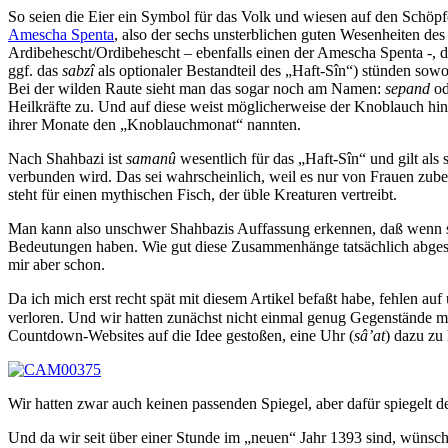
So seien die Eier ein Symbol für das Volk und wiesen auf den Schöpf
Amescha Spenta
, also der sechs unsterblichen guten Wesenheiten d
Ardibehescht/Ordibehescht – ebenfalls einen der Amescha Spenta -, 
ggf. das
sabzî
als optionaler Bestandteil des „Haft-Sîn“) stünden sow
Bei der wilden Raute sieht man das sogar noch am Namen:
sepand
od
Heilkräfte zu. Und auf diese weist möglicherweise der Knoblauch hin
ihrer Monate den „Knoblauchmonat“ nannten.
Nach Shahbazi ist
samanû
wesentlich für das „Haft-Sîn“ und gilt als
verbunden wird. Das sei wahrscheinlich, weil es nur von Frauen zub
steht für einen mythischen Fisch, der üble Kreaturen vertreibt.
Man kann also unschwer Shahbazis Auffassung erkennen, daß wenn sch
Bedeutungen haben. Wie gut diese Zusammenhänge tatsächlich abgesiche
mir aber schon.
Da ich mich erst recht spät mit diesem Artikel befaßt habe, fehlen a
verloren. Und wir hatten zunächst nicht einmal genug Gegenstände m
Countdown-Websites auf die Idee gestoßen, eine Uhr (
sâ’at
) dazu zu 
Wir hatten zwar auch keinen passenden Spiegel, aber dafür spiegelt de
Und da wir seit über einer Stunde im „neuen“ Jahr 1393 sind, wünsche 