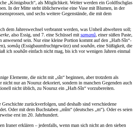
che „Königsbuch“, als Möglichkeit. Weiter werden ein Goldfischglas
n. In der Mitte steht üblicherweise eine Vase mit Blumen, in der
insensprossen, und sechs weitere Gegenstände, die mit dem
nach dem Jahreswechsel verbrannt werden, was Unheil abwehren soll;
serke
, also Essig, und 7. eine Schüssel mit
samanû
, einer süßen Paste,
nn anwesend sein. Nur eine kleine Portion kommt auf den „Haft-Sîn“-
en),
somâq
(Essigbaumfruchtgewürz) und
souhân
, eine Süßigkeit, die
daß ich
souhân
einfach nicht mag, bis ich vor wenigen Jahren einmal
nige Elemente, die nicht mit „sîn“ beginnen, aber trotzdem als
ber nicht nur an Nouruz dekoriert, sondern in manchen Gegenden auch
onell nicht üblich, zu Nouruz ein „Haft-Sîn“ vorzubereiten.
e Geschichte zurückverfolgen, und deshalb sind verschiedene
det. Oder mit dem Buchstaben „mîm“ (deutsches „m“). Oder es seien
rweise erst im 20. Jahrhundert.
n Iraner erklären – jedenfalls, wenn man sich nicht an den sieben