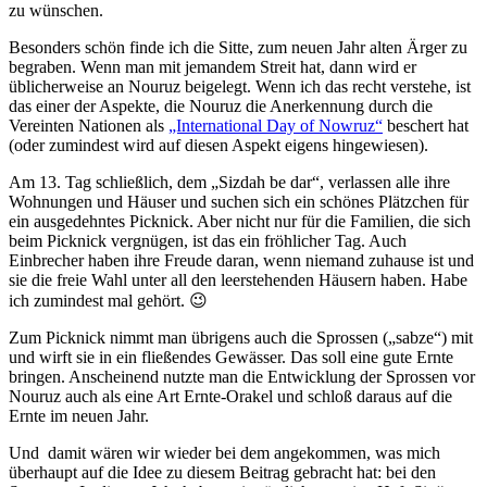
zu wünschen.
Besonders schön finde ich die Sitte, zum neuen Jahr alten Ärger zu
begraben. Wenn man mit jemandem Streit hat, dann wird er
üblicherweise an Nouruz beigelegt. Wenn ich das recht verstehe, ist
das einer der Aspekte, die Nouruz die Anerkennung durch die
Vereinten Nationen als
„International Day of Nowruz“
beschert hat
(oder zumindest wird auf diesen Aspekt eigens hingewiesen).
Am 13. Tag schließlich, dem „Sizdah be dar“, verlassen alle ihre
Wohnungen und Häuser und suchen sich ein schönes Plätzchen für
ein ausgedehntes Picknick. Aber nicht nur für die Familien, die sich
beim Picknick vergnügen, ist das ein fröhlicher Tag. Auch
Einbrecher haben ihre Freude daran, wenn niemand zuhause ist und
sie die freie Wahl unter all den leerstehenden Häusern haben. Habe
ich zumindest mal gehört. 😉
Zum Picknick nimmt man übrigens auch die Sprossen („sabze“) mit
und wirft sie in ein fließendes Gewässer. Das soll eine gute Ernte
bringen. Anscheinend nutzte man die Entwicklung der Sprossen vor
Nouruz auch als eine Art Ernte-Orakel und schloß daraus auf die
Ernte im neuen Jahr.
Und damit wären wir wieder bei dem angekommen, was mich
überhaupt auf die Idee zu diesem Beitrag gebracht hat: bei den