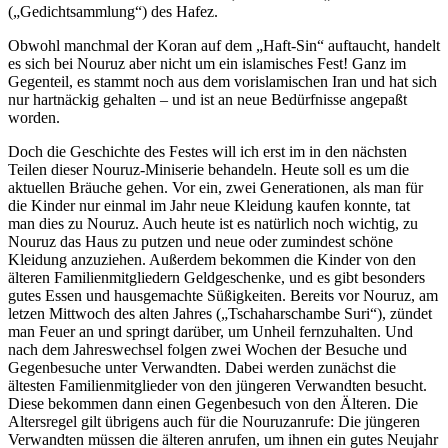
(„Gedichtsammlung“) des Hafez.
Obwohl manchmal der Koran auf dem „Haft-Sin“ auftaucht, handelt
es sich bei Nouruz aber nicht um ein islamisches Fest! Ganz im
Gegenteil, es stammt noch aus dem vorislamischen Iran und hat sich
nur hartnäckig gehalten – und ist an neue Bedürfnisse angepaßt
worden.
Doch die Geschichte des Festes will ich erst im in den nächsten
Teilen dieser Nouruz-Miniserie behandeln. Heute soll es um die
aktuellen Bräuche gehen. Vor ein, zwei Generationen, als man für
die Kinder nur einmal im Jahr neue Kleidung kaufen konnte, tat
man dies zu Nouruz. Auch heute ist es natürlich noch wichtig, zu
Nouruz das Haus zu putzen und neue oder zumindest schöne
Kleidung anzuziehen. Außerdem bekommen die Kinder von den
älteren Familienmitgliedern Geldgeschenke, und es gibt besonders
gutes Essen und hausgemachte Süßigkeiten. Bereits vor Nouruz, am
letzen Mittwoch des alten Jahres („Tschaharschambe Suri“), zündet
man Feuer an und springt darüber, um Unheil fernzuhalten. Und
nach dem Jahreswechsel folgen zwei Wochen der Besuche und
Gegenbesuche unter Verwandten. Dabei werden zunächst die
ältesten Familienmitglieder von den jüngeren Verwandten besucht.
Diese bekommen dann einen Gegenbesuch von den Älteren. Die
Altersregel gilt übrigens auch für die Nouruzanrufe: Die jüngeren
Verwandten müssen die älteren anrufen, um ihnen ein gutes Neujahr