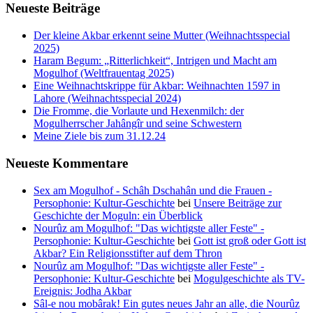
Neueste Beiträge
Der kleine Akbar erkennt seine Mutter (Weihnachtsspecial
2025)
Haram Begum: „Ritterlichkeit“, Intrigen und Macht am
Mogulhof (Weltfrauentag 2025)
Eine Weihnachtskrippe für Akbar: Weihnachten 1597 in
Lahore (Weihnachtsspecial 2024)
Die Fromme, die Vorlaute und Hexenmilch: der
Mogulherrscher Jahângîr und seine Schwestern
Meine Ziele bis zum 31.12.24
Neueste Kommentare
Sex am Mogulhof - Schâh Dschahân und die Frauen -
Persophonie: Kultur-Geschichte
bei
Unsere Beiträge zur
Geschichte der Moguln: ein Überblick
Nourûz am Mogulhof: "Das wichtigste aller Feste" -
Persophonie: Kultur-Geschichte
bei
Gott ist groß oder Gott ist
Akbar? Ein Religionsstifter auf dem Thron
Nourûz am Mogulhof: "Das wichtigste aller Feste" -
Persophonie: Kultur-Geschichte
bei
Mogulgeschichte als TV-
Ereignis: Jodha Akbar
Sâl-e nou mobârak! Ein gutes neues Jahr an alle, die Nourûz