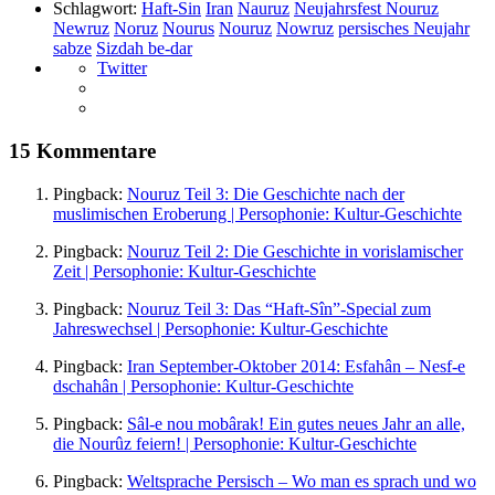
Schlagwort:
Haft-Sin
Iran
Nauruz
Neujahrsfest Nouruz
Newruz
Noruz
Nourus
Nouruz
Nowruz
persisches Neujahr
sabze
Sizdah be-dar
Twitter
15 Kommentare
Pingback:
Nouruz Teil 3: Die Geschichte nach der
muslimischen Eroberung | Persophonie: Kultur-Geschichte
Pingback:
Nouruz Teil 2: Die Geschichte in vorislamischer
Zeit | Persophonie: Kultur-Geschichte
Pingback:
Nouruz Teil 3: Das “Haft-Sîn”-Special zum
Jahreswechsel | Persophonie: Kultur-Geschichte
Pingback:
Iran September-Oktober 2014: Esfahân – Nesf-e
dschahân | Persophonie: Kultur-Geschichte
Pingback:
Sâl-e nou mobârak! Ein gutes neues Jahr an alle,
die Nourûz feiern! | Persophonie: Kultur-Geschichte
Pingback:
Weltsprache Persisch – Wo man es sprach und wo