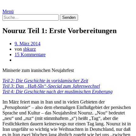
Menü
Nouruz Teil 1: Erste Vorbereitungen
9. März 2014
von
sbkurz
15 Kommentare
Miniserie zum iranischen Neujahrfest
Teil 2: Die Geschichte in vorislamischer Zeit
Teil 3: Das „Haft-Sîn“-Special zum Jahreswechsel
Teil 4: Die Geschichte nach der muslimischen Eroberung
Im März feiert man in Iran und in vielen Gebieten der
„Persophonie“ – also dem ehemaligen Einflußgebiet der persischen
Sprache und Kultur – das Neujahrsfest Nouruz. „Nou“ bedeutet
„neu“ und „ruz“ (mit stimmhaftem „s“) heißt „Tag“, aber die
Festlichkeiten dauern keineswegs nur einen Tag lang. Nouruz ist in
Iran ungefähr so wichtig wie Weihnachten in Deutschland, nur daß
es in Iran zwei Wochen lang ähnlich zugeht wie bei uns „zwischen