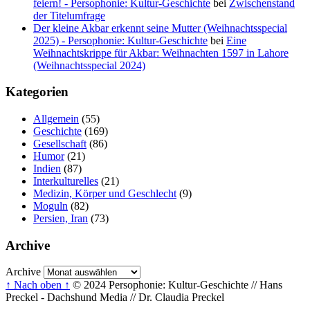
feiern! - Persophonie: Kultur-Geschichte
bei
Zwischenstand
der Titelumfrage
Der kleine Akbar erkennt seine Mutter (Weihnachtsspecial
2025) - Persophonie: Kultur-Geschichte
bei
Eine
Weihnachtskrippe für Akbar: Weihnachten 1597 in Lahore
(Weihnachtsspecial 2024)
Kategorien
Allgemein
(55)
Geschichte
(169)
Gesellschaft
(86)
Humor
(21)
Indien
(87)
Interkulturelles
(21)
Medizin, Körper und Geschlecht
(9)
Moguln
(82)
Persien, Iran
(73)
Archive
Archive
↑ Nach oben ↑
© 2024 Persophonie: Kultur-Geschichte // Hans
Preckel - Dachshund Media // Dr. Claudia Preckel