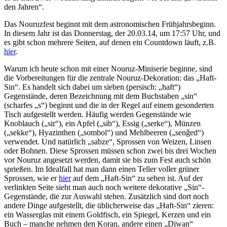
den Jahren“.
Das Nouruzfest beginnt mit dem astronomischen Frühjahrsbeginn.
In diesem Jahr ist das Donnerstag, der 20.03.14, um 17:57 Uhr, und
es gibt schon mehrere Seiten, auf denen ein Countdown läuft, z.B.
hier
.
Warum ich heute schon mit einer Nouruz-Miniserie beginne, sind
die Vorbereitungen für die zentrale Nouruz-Dekoration: das „Haft-
Sin“. Es handelt sich dabei um sieben (persisch: „haft“)
Gegenstände, deren Bezeichnung mit dem Buchstaben „sin“
(scharfes „s“) beginnt und die in der Regel auf einem gesonderten
Tisch aufgestellt werden. Häufig werden Gegenstände wie
Knoblauch („sir“), ein Apfel („sib“), Essig („serke“), Münzen
(„sekke“), Hyazinthen („sombol“) und Mehlbeeren („senǧed“)
verwendet. Und natürlich „sabze“, Sprossen von Weizen, Linsen
oder Bohnen. Diese Sprossen müssen schon zwei bis drei Wochen
vor Nouruz angesetzt werden, damit sie bis zum Fest auch schön
sprießen. Im Idealfall hat man dann einen Teller voller grüner
Sprossen, wie er
hier
auf dem „Haft-Sin“ zu sehen ist. Auf der
verlinkten Seite sieht man auch noch weitere dekorative „Sin“-
Gegenstände, die zur Auswahl stehen. Zusätzlich sind dort noch
andere Dinge aufgestellt, die üblicherweise das „Haft-Sin“ zieren:
ein Wasserglas mit einem Goldfisch, ein Spiegel, Kerzen und ein
Buch – manche nehmen den Koran, andere einen „Diwan“