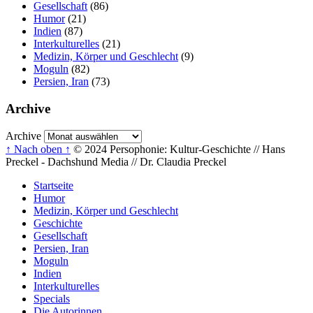
Gesellschaft
(86)
Humor
(21)
Indien
(87)
Interkulturelles
(21)
Medizin, Körper und Geschlecht
(9)
Moguln
(82)
Persien, Iran
(73)
Archive
Archive
↑ Nach oben ↑
© 2024 Persophonie: Kultur-Geschichte // Hans
Preckel - Dachshund Media // Dr. Claudia Preckel
Startseite
Humor
Medizin, Körper und Geschlecht
Geschichte
Gesellschaft
Persien, Iran
Moguln
Indien
Interkulturelles
Specials
Die Autorinnen