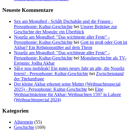
Neueste Kommentare
Sex am Mogulhof - Schâh Dschahân und die Frauen -
Persophonie: Kultur-Geschichte
bei
Unsere Beiträge zur
Geschichte der Moguln: ein Überblick
Nourûz am Mogulhof: "Das wichtigste aller Feste" -
Persophonie: Kultur-Geschichte
bei
Gott ist groß oder Gott ist
Akbar? Ein Religionsstifter auf dem Thron
Nourûz am Mogulhof: "Das wichtigste aller Feste" -
Persophonie: Kultur-Geschichte
bei
Mogulgeschichte als TV-
Ereignis: Jodha Akbar
Sâl-e nou mobârak! Ein gutes neues Jahr an alle, die Nourûz
feiern! - Persophonie: Kultur-Geschichte
bei
Zwischenstand
der Titelumfrage
Der kleine Akbar erkennt seine Mutter (Weihnachtsspecial
2025) - Persophonie: Kultur-Geschichte
bei
Eine
Weihnachtskrippe für Akbar: Weihnachten 1597 in Lahore
(Weihnachtsspecial 2024)
Kategorien
Allgemein
(55)
Geschichte
(169)