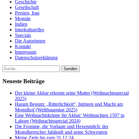
Geschichte
Gesellschaft
Persien, Iran
Moguln
Indien
Interkulturelles
Specials
Die Autorinnen
Kontakt
Impressum
Datenschutzerklärung
Neueste Beiträge
Der kleine Akbar erkennt seine Mutter (Weihnachtsspecial
2025)
Haram Begum: „Ritterlichkeit“, Intrigen und Macht am
Mogulhof (Weltfrauentag 2025)
Eine Weihnachtskrippe für Akbar: Weihnachten 1597 in
Lahore (Weihnachtsspecial 2024)
Die Fromme, die Vorlaute und Hexenmilch: der
Mogulherrscher Jahângîr und seine Schwestern
Meine Ziele bis zum 31.12.24