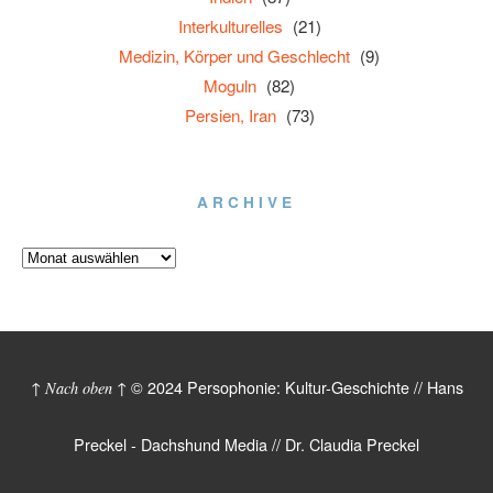
Interkulturelles
(21)
Medizin, Körper und Geschlecht
(9)
Moguln
(82)
Persien, Iran
(73)
ARCHIVE
© 2024 Persophonie: Kultur-Geschichte // Hans
↑ Nach oben ↑
Preckel - Dachshund Media // Dr. Claudia Preckel