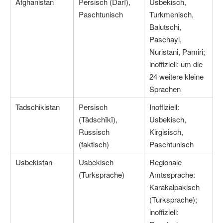
Afghanistan
Persisch (Darî),
Usbekisch,
Paschtunisch
Turkmenisch,
Balutschi,
Paschayi,
Nuristani, Pamiri;
inoffiziell: um die
24 weitere kleine
Sprachen
Tadschikistan
Persisch
Inoffiziell:
(Tâdschîkî),
Usbekisch,
Russisch
Kirgisisch,
(faktisch)
Paschtunisch
Usbekistan
Usbekisch
Regionale
(Turksprache)
Amtssprache:
Karakalpakisch
(Turksprache);
inoffiziell: