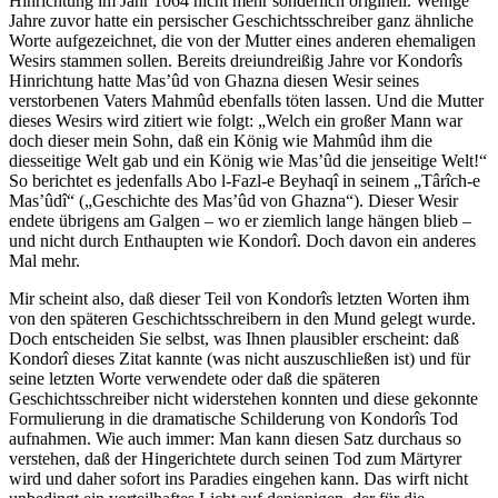
Hinrichtung im Jahr 1064 nicht mehr sonderlich originell. Wenige
Jahre zuvor hatte ein persischer Geschichtsschreiber ganz ähnliche
Worte aufgezeichnet, die von der Mutter eines anderen ehemaligen
Wesirs stammen sollen. Bereits dreiundreißig Jahre vor Kondorîs
Hinrichtung hatte Mas’ûd von Ghazna diesen Wesir seines
verstorbenen Vaters Mahmûd ebenfalls töten lassen. Und die Mutter
dieses Wesirs wird zitiert wie folgt: „Welch ein großer Mann war
doch dieser mein Sohn, daß ein König wie Mahmûd ihm die
diesseitige Welt gab und ein König wie Mas’ûd die jenseitige Welt!“
So berichtet es jedenfalls Abo l-Fazl-e Beyhaqî in seinem „Târîch-e
Mas’ûdî“ („Geschichte des Mas’ûd von Ghazna“). Dieser Wesir
endete übrigens am Galgen – wo er ziemlich lange hängen blieb –
und nicht durch Enthaupten wie Kondorî. Doch davon ein anderes
Mal mehr.
Mir scheint also, daß dieser Teil von Kondorîs letzten Worten ihm
von den späteren Geschichtsschreibern in den Mund gelegt wurde.
Doch entscheiden Sie selbst, was Ihnen plausibler erscheint: daß
Kondorî dieses Zitat kannte (was nicht auszuschließen ist) und für
seine letzten Worte verwendete oder daß die späteren
Geschichtsschreiber nicht widerstehen konnten und diese gekonnte
Formulierung in die dramatische Schilderung von Kondorîs Tod
aufnahmen. Wie auch immer: Man kann diesen Satz durchaus so
verstehen, daß der Hingerichtete durch seinen Tod zum Märtyrer
wird und daher sofort ins Paradies eingehen kann. Das wirft nicht