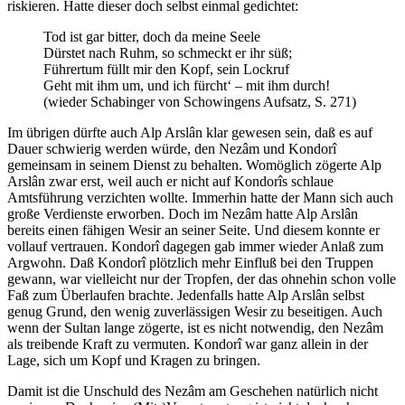
riskieren. Hatte dieser doch selbst einmal gedichtet:
Tod ist gar bitter, doch da meine Seele
Dürstet nach Ruhm, so schmeckt er ihr süß;
Führertum füllt mir den Kopf, sein Lockruf
Geht mit ihm um, und ich fürcht‘ – mit ihm durch!
(wieder Schabinger von Schowingens Aufsatz, S. 271)
Im übrigen dürfte auch Alp Arslân klar gewesen sein, daß es auf
Dauer schwierig werden würde, den Nezâm und Kondorî
gemeinsam in seinem Dienst zu behalten. Womöglich zögerte Alp
Arslân zwar erst, weil auch er nicht auf Kondorîs schlaue
Amtsführung verzichten wollte. Immerhin hatte der Mann sich auch
große Verdienste erworben. Doch im Nezâm hatte Alp Arslân
bereits einen fähigen Wesir an seiner Seite. Und diesem konnte er
vollauf vertrauen. Kondorî dagegen gab immer wieder Anlaß zum
Argwohn. Daß Kondorî plötzlich mehr Einfluß bei den Truppen
gewann, war vielleicht nur der Tropfen, der das ohnehin schon volle
Faß zum Überlaufen brachte. Jedenfalls hatte Alp Arslân selbst
genug Grund, den wenig zuverlässigen Wesir zu beseitigen. Auch
wenn der Sultan lange zögerte, ist es nicht notwendig, den Nezâm
als treibende Kraft zu vermuten. Kondorî war ganz allein in der
Lage, sich um Kopf und Kragen zu bringen.
Damit ist die Unschuld des Nezâm am Geschehen natürlich nicht