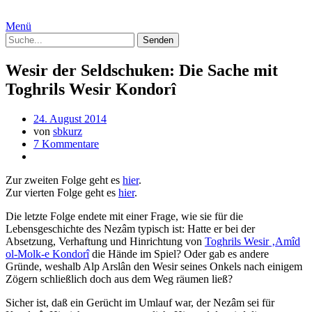
Menü
Wesir der Seldschuken: Die Sache mit
Toghrils Wesir Kondorî
24. August 2014
von
sbkurz
7 Kommentare
Zur zweiten Folge geht es
hier
.
Zur vierten Folge geht es
hier
.
Die letzte Folge endete mit einer Frage, wie sie für die
Lebensgeschichte des Nezâm typisch ist: Hatte er bei der
Absetzung, Verhaftung und Hinrichtung von
Toghrils Wesir ‚Amîd
ol-Molk-e Kondorî
die Hände im Spiel? Oder gab es andere
Gründe, weshalb Alp Arslân den Wesir seines Onkels nach einigem
Zögern schließlich doch aus dem Weg räumen ließ?
Sicher ist, daß ein Gerücht im Umlauf war, der Nezâm sei für