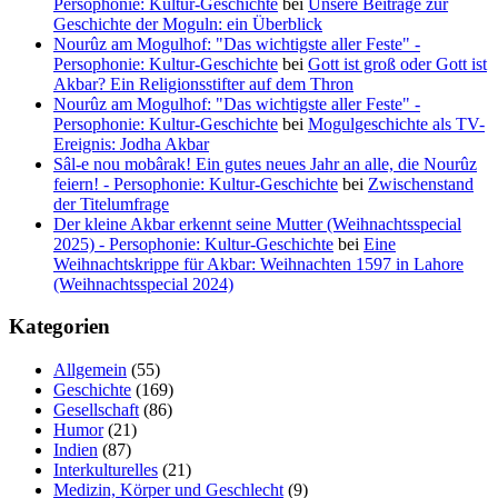
Persophonie: Kultur-Geschichte
bei
Unsere Beiträge zur
Geschichte der Moguln: ein Überblick
Nourûz am Mogulhof: "Das wichtigste aller Feste" -
Persophonie: Kultur-Geschichte
bei
Gott ist groß oder Gott ist
Akbar? Ein Religionsstifter auf dem Thron
Nourûz am Mogulhof: "Das wichtigste aller Feste" -
Persophonie: Kultur-Geschichte
bei
Mogulgeschichte als TV-
Ereignis: Jodha Akbar
Sâl-e nou mobârak! Ein gutes neues Jahr an alle, die Nourûz
feiern! - Persophonie: Kultur-Geschichte
bei
Zwischenstand
der Titelumfrage
Der kleine Akbar erkennt seine Mutter (Weihnachtsspecial
2025) - Persophonie: Kultur-Geschichte
bei
Eine
Weihnachtskrippe für Akbar: Weihnachten 1597 in Lahore
(Weihnachtsspecial 2024)
Kategorien
Allgemein
(55)
Geschichte
(169)
Gesellschaft
(86)
Humor
(21)
Indien
(87)
Interkulturelles
(21)
Medizin, Körper und Geschlecht
(9)