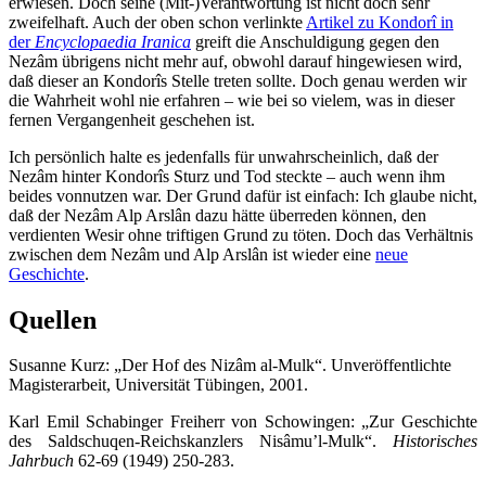
erwiesen. Doch seine (Mit-)Verantwortung ist nicht doch sehr
zweifelhaft. Auch der oben schon verlinkte
Artikel zu Kondorî in
der
Encyclopaedia Iranica
greift die Anschuldigung gegen den
Nezâm übrigens nicht mehr auf, obwohl darauf hingewiesen wird,
daß dieser an Kondorîs Stelle treten sollte. Doch genau werden wir
die Wahrheit wohl nie erfahren – wie bei so vielem, was in dieser
fernen Vergangenheit geschehen ist.
Ich persönlich halte es jedenfalls für unwahrscheinlich, daß der
Nezâm hinter Kondorîs Sturz und Tod steckte – auch wenn ihm
beides vonnutzen war. Der Grund dafür ist einfach: Ich glaube nicht,
daß der Nezâm Alp Arslân dazu hätte überreden können, den
verdienten Wesir ohne triftigen Grund zu töten. Doch das Verhältnis
zwischen dem Nezâm und Alp Arslân ist wieder eine
neue
Geschichte
.
Quellen
Susanne Kurz: „Der Hof des Nizâm al-Mulk“. Unveröffentlichte
Magisterarbeit, Universität Tübingen, 2001.
Karl Emil Schabinger Freiherr von Schowingen: „Zur Geschichte
des Saldschuqen-Reichskanzlers Nisâmu’l-Mulk“.
Historisches
Jahrbuch
62-69 (1949) 250-283.