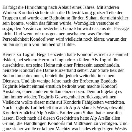
Es folgt die Hinrichtung nach Ablauf eines Jahres. Mit anderen
Worten: Kondorî sicherte sich die Unterstützung großer Teile der
Truppen und wurde eine Bedrohung für den Sultan, der nicht sicher
sein konnte, wohin das führen würde. Womöglich versuchte er
sogar, den Nezâm zu bestechen. Ganz klar wird das aus der Passage
nicht. Und wenn wir uns genauer anschauen, was für eine
Persönlichkeit Kondorî war, wird vielleicht noch klarer, warum der
Sultan sich nun von ihm bedroht fühlte.
Bereits zu Toghril Begs Lebzeiten hatte Kondorî es mehr als einmal
riskiert, bei seinem Herrn in Ungnade zu fallen. Als Toghril ihn
ausschickte, um seine Heirat mit einer Prinzessin auszuhandeln,
heiratete Kondorî die Dame kurzerhand selbst. Zur Strafe ließ der
Sultan ihn entmannen, behielt ihn jedoch weiterhin in seinen
Diensten. Und als wenige Jahre nach der Eroberung Bagdads
Toghrils Macht einmal ernstlich bedroht war, machte Kondorî
Anstalten, einen anderen Sultan einzusetzen. Dennoch gelang es
ihm immer wieder, Toghrils Gewogenheit zurückzugewinnen.
Vielleicht wollte dieser nicht auf Kondorîs Fähigkeiten verzichten.
Nach Toghrils Tod behielt ihn auch Alp Arslân als Wesir, obwohl
Kondorî zunächst Alp Arslâns Bruder zum Sultan hatte ausrufen
lassen. Doch nach all diesen Geschichten hatte Alp Arslân allen
Grund, die Handlungen Kondorîs mit Mißtrauen zu verfolgen. Und
ganz sicher wollte er keinen Machtzuwachs des ehrgeizigen Wesirs