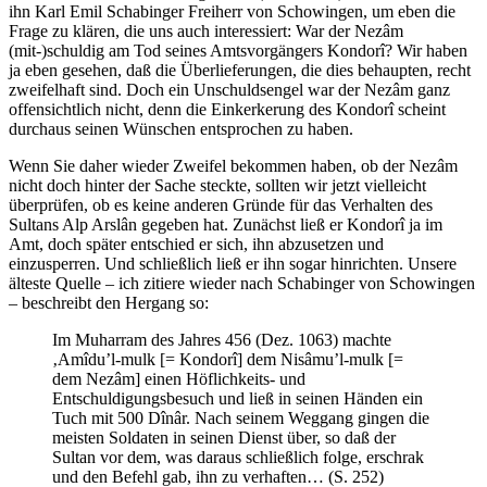
ihn Karl Emil Schabinger Freiherr von Schowingen, um eben die
Frage zu klären, die uns auch interessiert: War der Nezâm
(mit-)schuldig am Tod seines Amtsvorgängers Kondorî? Wir haben
ja eben gesehen, daß die Überlieferungen, die dies behaupten, recht
zweifelhaft sind. Doch ein Unschuldsengel war der Nezâm ganz
offensichtlich nicht, denn die Einkerkerung des Kondorî scheint
durchaus seinen Wünschen entsprochen zu haben.
Wenn Sie daher wieder Zweifel bekommen haben, ob der Nezâm
nicht doch hinter der Sache steckte, sollten wir jetzt vielleicht
überprüfen, ob es keine anderen Gründe für das Verhalten des
Sultans Alp Arslân gegeben hat. Zunächst ließ er Kondorî ja im
Amt, doch später entschied er sich, ihn abzusetzen und
einzusperren. Und schließlich ließ er ihn sogar hinrichten. Unsere
älteste Quelle – ich zitiere wieder nach Schabinger von Schowingen
– beschreibt den Hergang so:
Im Muharram des Jahres 456 (Dez. 1063) machte
‚Amîdu’l-mulk [= Kondorî] dem Nisâmu’l-mulk [=
dem Nezâm] einen Höflichkeits- und
Entschuldigungsbesuch und ließ in seinen Händen ein
Tuch mit 500 Dînâr. Nach seinem Weggang gingen die
meisten Soldaten in seinen Dienst über, so daß der
Sultan vor dem, was daraus schließlich folge, erschrak
und den Befehl gab, ihn zu verhaften… (S. 252)