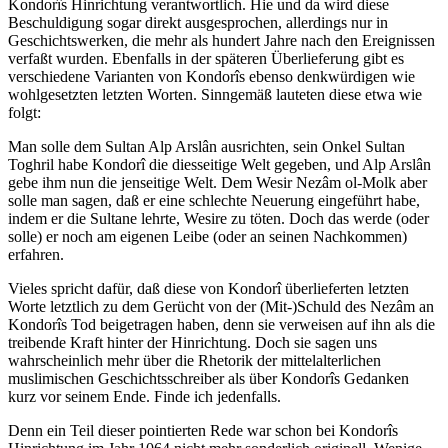
Kondorîs Hinrichtung verantwortlich. Hie und da wird diese
Beschuldigung sogar direkt ausgesprochen, allerdings nur in
Geschichtswerken, die mehr als hundert Jahre nach den Ereignissen
verfaßt wurden. Ebenfalls in der späteren Überlieferung gibt es
verschiedene Varianten von Kondorîs ebenso denkwürdigen wie
wohlgesetzten letzten Worten. Sinngemäß lauteten diese etwa wie
folgt:
Man solle dem Sultan Alp Arslân ausrichten, sein Onkel Sultan
Toghril habe Kondorî die diesseitige Welt gegeben, und Alp Arslân
gebe ihm nun die jenseitige Welt. Dem Wesir Nezâm ol-Molk aber
solle man sagen, daß er eine schlechte Neuerung eingeführt habe,
indem er die Sultane lehrte, Wesire zu töten. Doch das werde (oder
solle) er noch am eigenen Leibe (oder an seinen Nachkommen)
erfahren.
Vieles spricht dafür, daß diese von Kondorî überlieferten letzten
Worte letztlich zu dem Gerücht von der (Mit-)Schuld des Nezâm an
Kondorîs Tod beigetragen haben, denn sie verweisen auf ihn als die
treibende Kraft hinter der Hinrichtung. Doch sie sagen uns
wahrscheinlich mehr über die Rhetorik der mittelalterlichen
muslimischen Geschichtsschreiber als über Kondorîs Gedanken
kurz vor seinem Ende. Finde ich jedenfalls.
Denn ein Teil dieser pointierten Rede war schon bei Kondorîs