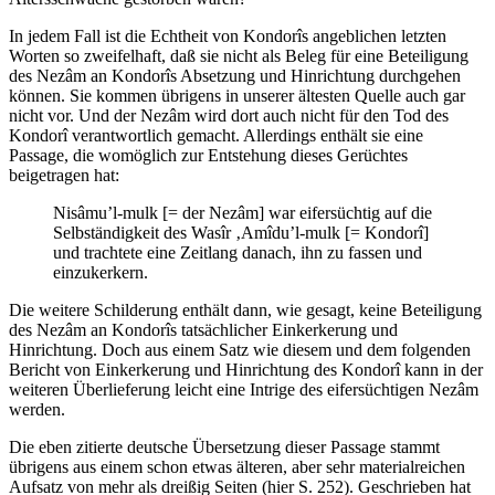
In jedem Fall ist die Echtheit von Kondorîs angeblichen letzten
Worten so zweifelhaft, daß sie nicht als Beleg für eine Beteiligung
des Nezâm an Kondorîs Absetzung und Hinrichtung durchgehen
können. Sie kommen übrigens in unserer ältesten Quelle auch gar
nicht vor. Und der Nezâm wird dort auch nicht für den Tod des
Kondorî verantwortlich gemacht. Allerdings enthält sie eine
Passage, die womöglich zur Entstehung dieses Gerüchtes
beigetragen hat:
Nisâmu’l-mulk [= der Nezâm] war eifersüchtig auf die
Selbständigkeit des Wasîr ‚Amîdu’l-mulk [= Kondorî]
und trachtete eine Zeitlang danach, ihn zu fassen und
einzukerkern.
Die weitere Schilderung enthält dann, wie gesagt, keine Beteiligung
des Nezâm an Kondorîs tatsächlicher Einkerkerung und
Hinrichtung. Doch aus einem Satz wie diesem und dem folgenden
Bericht von Einkerkerung und Hinrichtung des Kondorî kann in der
weiteren Überlieferung leicht eine Intrige des eifersüchtigen Nezâm
werden.
Die eben zitierte deutsche Übersetzung dieser Passage stammt
übrigens aus einem schon etwas älteren, aber sehr materialreichen
Aufsatz von mehr als dreißig Seiten (hier S. 252). Geschrieben hat