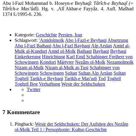
Abu l-Fazl Mohammad b. Hoseyn-e Beyhaqî:
Târîch-e Beyhaqî (=
Târîch-e Mas’ûdî)
. Hg. v. ‚Alî Akbar-e Fayyâz. 4. Aufl. Mašhad
1374 š./1995-6. 236.
Kategorie:
Geschichte
Persien, Iran
Schlagwort:
'Amidolmolk
Abo l-Fazl-e Beyhaqi
Absetzung
Abu l-Fazl Baihaqi
Abu l-Fazl Bayhaqi
Alp Arslan
Amid al-
Mulk al-Kunduri
Amid ol-Molk
Baihaqi
Bayhaqi
Beyhaqi
Einkerkerung
Hinrichtung
Karl Emil Schabinger Freiherr von
Schowingen
Kondori
Märtyrer
Nezâm ol-Molk
Nezamolmolk
Nizam al-Mulk
Nizam al-Mulk at-Tusi
Schabinger von
Schowingen
Schowingen
Sultan
Sultan Alp Arslan
Sultan
Toghril
Tarikh-e Beyhaqi
Tarikh-e Mas'udi
Tod
Toghril
Toghril Beg
Verhaftung
Wesir der Seldschuken
Twitter
7 Kommentare
Pingback:
Wesir der Seldschuken: Der Aufstieg des Nezâm
ol-Molk Teil 1 | Persophonie: Kultur-Geschichte