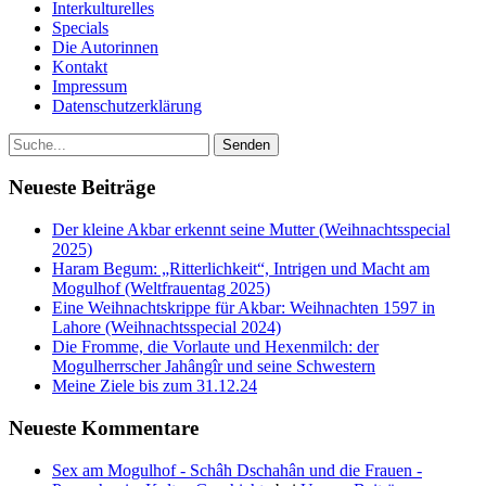
Interkulturelles
Specials
Die Autorinnen
Kontakt
Impressum
Datenschutzerklärung
Neueste Beiträge
Der kleine Akbar erkennt seine Mutter (Weihnachtsspecial
2025)
Haram Begum: „Ritterlichkeit“, Intrigen und Macht am
Mogulhof (Weltfrauentag 2025)
Eine Weihnachtskrippe für Akbar: Weihnachten 1597 in
Lahore (Weihnachtsspecial 2024)
Die Fromme, die Vorlaute und Hexenmilch: der
Mogulherrscher Jahângîr und seine Schwestern
Meine Ziele bis zum 31.12.24
Neueste Kommentare
Sex am Mogulhof - Schâh Dschahân und die Frauen -