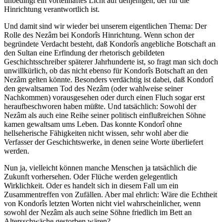
unbedingt ein vorteilhaftes Licht auf denjenigen, der für die
Hinrichtung verantwortlich ist.
Und damit sind wir wieder bei unserem eigentlichen Thema: Der
Rolle des Nezâm bei Kondorîs Hinrichtung. Wenn schon der
begründete Verdacht besteht, daß Kondorîs angebliche Botschaft an
den Sultan eine Erfindung der rhetorisch gebildeten
Geschichtsschreiber späterer Jahrhunderte ist, so fragt man sich doch
unwillkürlich, ob das nicht ebenso für Kondorîs Botschaft an den
Nezâm gelten könnte. Besonders verdächtig ist dabei, daß Kondorî
den gewaltsamen Tod des Nezâm (oder wahlweise seiner
Nachkommen) vorausgesehen oder durch einen Fluch sogar erst
heraufbeschworen haben müßte. Und tatsächlich: Sowohl der
Nezâm als auch eine Reihe seiner politisch einflußreichen Söhne
kamen gewaltsam ums Leben. Das konnte Kondorî ohne
hellseherische Fähigkeiten nicht wissen, sehr wohl aber die
Verfasser der Geschichtswerke, in denen seine Worte überliefert
werden.
Nun ja, vielleicht können manche Menschen ja tatsächlich die
Zukunft vorhersehen. Oder Flüche werden gelegentlich
Wirklichkeit. Oder es handelt sich in diesem Fall um ein
Zusammentreffen von Zufällen. Aber mal ehrlich: Wäre die Echtheit
von Kondorîs letzten Worten nicht viel wahrscheinlicher, wenn
sowohl der Nezâm als auch seine Söhne friedlich im Bett an
Altersschwäche gestorben wären?