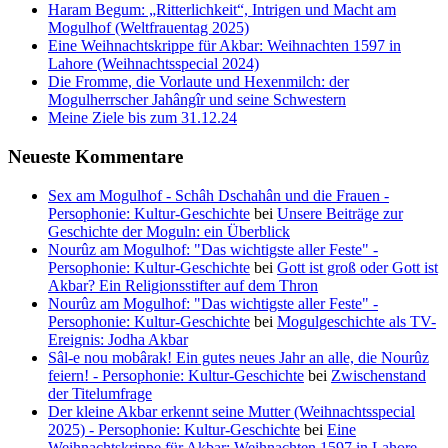
Haram Begum: „Ritterlichkeit“, Intrigen und Macht am
Mogulhof (Weltfrauentag 2025)
Eine Weihnachtskrippe für Akbar: Weihnachten 1597 in
Lahore (Weihnachtsspecial 2024)
Die Fromme, die Vorlaute und Hexenmilch: der
Mogulherrscher Jahângîr und seine Schwestern
Meine Ziele bis zum 31.12.24
Neueste Kommentare
Sex am Mogulhof - Schâh Dschahân und die Frauen -
Persophonie: Kultur-Geschichte
bei
Unsere Beiträge zur
Geschichte der Moguln: ein Überblick
Nourûz am Mogulhof: "Das wichtigste aller Feste" -
Persophonie: Kultur-Geschichte
bei
Gott ist groß oder Gott ist
Akbar? Ein Religionsstifter auf dem Thron
Nourûz am Mogulhof: "Das wichtigste aller Feste" -
Persophonie: Kultur-Geschichte
bei
Mogulgeschichte als TV-
Ereignis: Jodha Akbar
Sâl-e nou mobârak! Ein gutes neues Jahr an alle, die Nourûz
feiern! - Persophonie: Kultur-Geschichte
bei
Zwischenstand
der Titelumfrage
Der kleine Akbar erkennt seine Mutter (Weihnachtsspecial
2025) - Persophonie: Kultur-Geschichte
bei
Eine
Weihnachtskrippe für Akbar: Weihnachten 1597 in Lahore