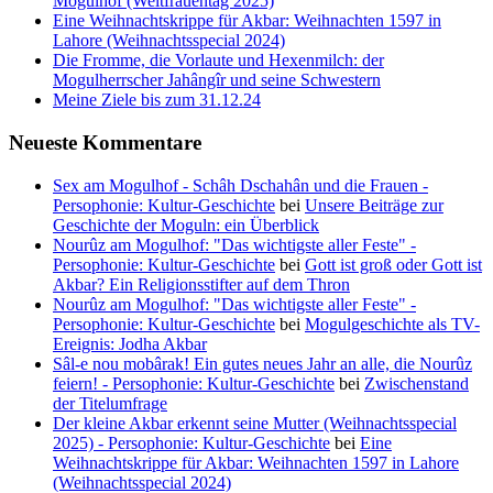
Mogulhof (Weltfrauentag 2025)
Eine Weihnachtskrippe für Akbar: Weihnachten 1597 in
Lahore (Weihnachtsspecial 2024)
Die Fromme, die Vorlaute und Hexenmilch: der
Mogulherrscher Jahângîr und seine Schwestern
Meine Ziele bis zum 31.12.24
Neueste Kommentare
Sex am Mogulhof - Schâh Dschahân und die Frauen -
Persophonie: Kultur-Geschichte
bei
Unsere Beiträge zur
Geschichte der Moguln: ein Überblick
Nourûz am Mogulhof: "Das wichtigste aller Feste" -
Persophonie: Kultur-Geschichte
bei
Gott ist groß oder Gott ist
Akbar? Ein Religionsstifter auf dem Thron
Nourûz am Mogulhof: "Das wichtigste aller Feste" -
Persophonie: Kultur-Geschichte
bei
Mogulgeschichte als TV-
Ereignis: Jodha Akbar
Sâl-e nou mobârak! Ein gutes neues Jahr an alle, die Nourûz
feiern! - Persophonie: Kultur-Geschichte
bei
Zwischenstand
der Titelumfrage
Der kleine Akbar erkennt seine Mutter (Weihnachtsspecial
2025) - Persophonie: Kultur-Geschichte
bei
Eine
Weihnachtskrippe für Akbar: Weihnachten 1597 in Lahore
(Weihnachtsspecial 2024)