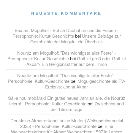
NEUESTE KOMMENTARE
Sex am Mogulhof - Schâh Dschahân und die Frauen -
Persophonie: Kultur-Geschichte
bei
Unsere Beiträge zur
Geschichte der Moguln: ein Überblick
Nourûz am Mogulhof: "Das wichtigste aller Feste" -
Persophonie: Kultur-Geschichte
bei
Gott ist groß oder Gott ist
Akbar? Ein Religionsstifter auf dem Thron
Nourûz am Mogulhof: "Das wichtigste aller Feste" -
Persophonie: Kultur-Geschichte
bei
Mogulgeschichte als TV-
Ereignis: Jodha Akbar
Sâl-e nou mobârak! Ein gutes neues Jahr an alle, die Nourûz
feiern! - Persophonie: Kultur-Geschichte
bei
Zwischenstand
der Titelumfrage
Der kleine Akbar erkennt seine Mutter (Weihnachtsspecial
2025) - Persophonie: Kultur-Geschichte
bei
Eine
Weihnachtskrippe für Akbar: Weihnachten 1597 in Lahore