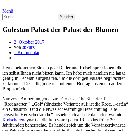
Menü
Golestan Palast der Palast der Blumen
2. Oktober 2017
von
sbkurz
1 Kommentar
Heute bekommen Sie ein paar Bilder und Reiseimpressionen, die
ich selbst Ihnen nicht bieten kann. Ich habe mich nämlich nie lange
genug in Teheran aufgehalten, um die dortigen Paläste begutachten
zu können. Deshalb greife ich auf einen Beitrag aus einem anderen
Blog zurück.
Nur zwei Anmerkungen dazu: „Golestân“ heißt in der Tat
„Rosengarten“. „Gol“ (türkische Variante: gül) ist die Rose, „-estân“
ein Ortssuffix. Und die etwas schwammige Bezeichnung „alte
persische Herrscherfamilie“ bezieht sich auf die danach erwähnte
Kadscharen
dynastie, die Iran vom späten 18. bis ins frühe 20.
Jahrhundert beherrschte. Es handelt sich um die Vorgängerdynastie
der Pahlavîs, also um die vorletzte Königsdynastie. Im übrigen ist