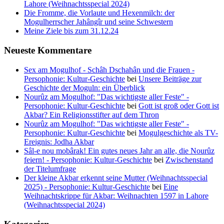
Lahore (Weihnachtsspecial 2024)
Die Fromme, die Vorlaute und Hexenmilch: der
Mogulherrscher Jahângîr und seine Schwestern
Meine Ziele bis zum 31.12.24
Neueste Kommentare
Sex am Mogulhof - Schâh Dschahân und die Frauen -
Persophonie: Kultur-Geschichte
bei
Unsere Beiträge zur
Geschichte der Moguln: ein Überblick
Nourûz am Mogulhof: "Das wichtigste aller Feste" -
Persophonie: Kultur-Geschichte
bei
Gott ist groß oder Gott ist
Akbar? Ein Religionsstifter auf dem Thron
Nourûz am Mogulhof: "Das wichtigste aller Feste" -
Persophonie: Kultur-Geschichte
bei
Mogulgeschichte als TV-
Ereignis: Jodha Akbar
Sâl-e nou mobârak! Ein gutes neues Jahr an alle, die Nourûz
feiern! - Persophonie: Kultur-Geschichte
bei
Zwischenstand
der Titelumfrage
Der kleine Akbar erkennt seine Mutter (Weihnachtsspecial
2025) - Persophonie: Kultur-Geschichte
bei
Eine
Weihnachtskrippe für Akbar: Weihnachten 1597 in Lahore
(Weihnachtsspecial 2024)