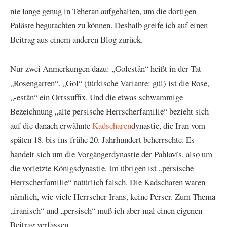
nie lange genug in Teheran aufgehalten, um die dortigen
Paläste begutachten zu können. Deshalb greife ich auf einen
Beitrag aus einem anderen Blog zurück.
Nur zwei Anmerkungen dazu: „Golestân“ heißt in der Tat
„Rosengarten“. „Gol“ (türkische Variante: gül) ist die Rose,
„-estân“ ein Ortssuffix. Und die etwas schwammige
Bezeichnung „alte persische Herrscherfamilie“ bezieht sich
auf die danach erwähnte
Kadscharen
dynastie, die Iran vom
späten 18. bis ins frühe 20. Jahrhundert beherrschte. Es
handelt sich um die Vorgängerdynastie der Pahlavîs, also um
die vorletzte Königsdynastie. Im übrigen ist „persische
Herrscherfamilie“ natürlich falsch. Die Kadscharen waren
nämlich, wie viele Herrscher Irans, keine Perser. Zum Thema
„iranisch“ und „persisch“ muß ich aber mal einen eigenen
Beitrag verfassen.