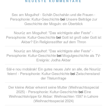
NEUESTE KOMMENTARE
Sex am Mogulhof - Schâh Dschahân und die Frauen -
Persophonie: Kultur-Geschichte
bei
Unsere Beiträge zur
Geschichte der Moguln: ein Überblick
Nourûz am Mogulhof: "Das wichtigste aller Feste" -
Persophonie: Kultur-Geschichte
bei
Gott ist groß oder Gott ist
Akbar? Ein Religionsstifter auf dem Thron
Nourûz am Mogulhof: "Das wichtigste aller Feste" -
Persophonie: Kultur-Geschichte
bei
Mogulgeschichte als TV-
Ereignis: Jodha Akbar
Sâl-e nou mobârak! Ein gutes neues Jahr an alle, die Nourûz
feiern! - Persophonie: Kultur-Geschichte
bei
Zwischenstand
der Titelumfrage
Der kleine Akbar erkennt seine Mutter (Weihnachtsspecial
2025) - Persophonie: Kultur-Geschichte
bei
Eine
Weihnachtskrippe für Akbar: Weihnachten 1597 in Lahore
(Weihnachtsspecial 2024)