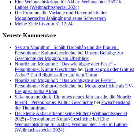
Eine Weihnachtskrippe für Akbar: Weihnachten 1597 in
Lahore (Weihnachtsspecial 2024)
Die Fromme, die Vorlaute und Hexenmilch: der
Mogulherrscher Jahângîr und seine Schwestern
Meine Ziele bis zum 31.12.24
Neueste Kommentare
Sex am Mogulhof - Schâh Dschahân und die Frauen -
Persophonie: Kultur-Geschichte
bei
Unsere Beiträge zur
Geschichte der Moguln: ein Überblick
Nourûz am Mogulhof: "Das wichtigste aller Feste" -
Persophonie: Kultur-Geschichte
bei
Gott ist groß oder Gott ist
Akbar? Ein Religionsstifter auf dem Thron
Nourûz am Mogulhof: "Das wichtigste aller Feste" -
Persophonie: Kultur-Geschichte
bei
Mogulgeschichte als TV-
Ereignis: Jodha Akbar
Sâl-e nou mobârak! Ein gutes neues Jahr an alle, die Nourûz
feiern! - Persophonie: Kultur-Geschichte
bei
Zwischenstand
der Titelumfrage
Der kleine Akbar erkennt seine Mutter (Weihnachtsspecial
2025) - Persophonie: Kultur-Geschichte
bei
Eine
Weihnachtskrippe für Akbar: Weihnachten 1597 in Lahore
(Weihnachtsspecial 2024)