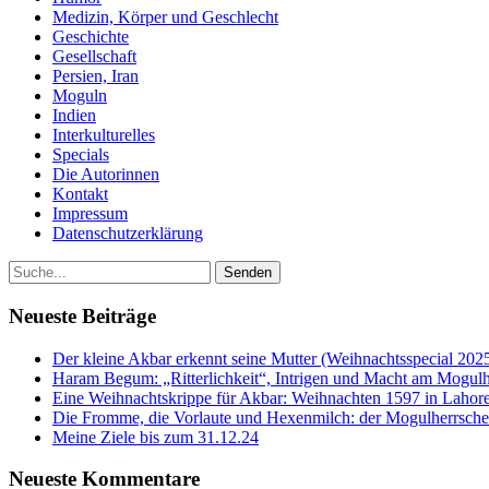
Medizin, Körper und Geschlecht
Geschichte
Gesellschaft
Persien, Iran
Moguln
Indien
Interkulturelles
Specials
Die Autorinnen
Kontakt
Impressum
Datenschutzerklärung
Neueste Beiträge
Der kleine Akbar erkennt seine Mutter (Weihnachtsspecial 202
Haram Begum: „Ritterlichkeit“, Intrigen und Macht am Mogulh
Eine Weihnachtskrippe für Akbar: Weihnachten 1597 in Lahore
Die Fromme, die Vorlaute und Hexenmilch: der Mogulherrscher
Meine Ziele bis zum 31.12.24
Neueste Kommentare