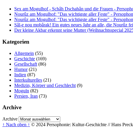
Sex am Mogulhof - Schâh Dschahân und die Frauen - Persopho
Nourûz am Mogulhof: "Das wichtigste aller Feste" - Persophon
Nourûz am Mogulhof: "Das wichtigste aller Feste" - Persophon
Sâl-e nou mobârak! Ein gutes neues Jahr an alle, die Nourûz fe
Der kleine Akbar erkennt seine Mutter (Weihnachtsspecial 202
Kategorien
Allgemein
(55)
Geschichte
(169)
Gesellschaft
(86)
Humor
(21)
Indien
(87)
Interkulturelles
(21)
Medizin, Körper und Geschlecht
(9)
Moguln
(82)
Persien, Iran
(73)
Archive
Archive
↑ Nach oben ↑
© 2024 Persophonie: Kultur-Geschichte // Hans Precke