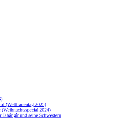
5)
of (Weltfrauentag 2025)
 (Weihnachtsspecial 2024)
 Jahângîr und seine Schwestern