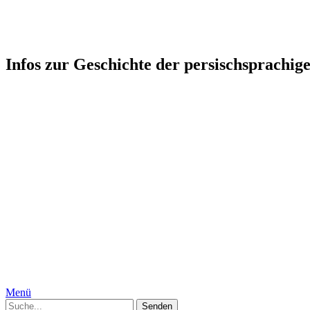
Persophonie: Kultur-Geschicht
Infos zur Geschichte der persischsprachig
Startseite
Humor
Medizin, Körper und Geschlecht
Geschichte
Gesellschaft
Persien, Iran
Moguln
Indien
Interkulturelles
Specials
Die Autorinnen
Kontakt
Impressum
Datenschutzerklärung
Menü