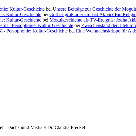
nie: Kultur-Geschichte
bei
Unsere Beiträge zur Geschichte der Moguln
ie: Kultur-Geschichte
bei
Gott ist groß oder Gott ist Akbar? Ein Religi
ie: Kultur-Geschichte
bei
Mogulgeschichte als TV-Ereignis: Jodha Ak
iern! - Persophonie: Kultur-Geschichte
bei
Zwischenstand der Titelumf
5) - Persophonie: Kultur-Geschichte
bei
Eine Weihnachtskrippe für Akb
l - Dachshund Media // Dr. Claudia Preckel