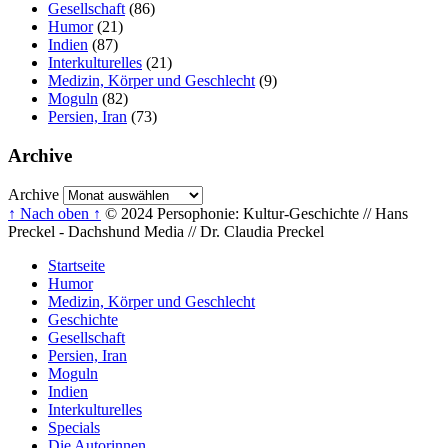
Gesellschaft
(86)
Humor
(21)
Indien
(87)
Interkulturelles
(21)
Medizin, Körper und Geschlecht
(9)
Moguln
(82)
Persien, Iran
(73)
Archive
Archive
↑ Nach oben ↑
© 2024 Persophonie: Kultur-Geschichte // Hans
Preckel - Dachshund Media // Dr. Claudia Preckel
Startseite
Humor
Medizin, Körper und Geschlecht
Geschichte
Gesellschaft
Persien, Iran
Moguln
Indien
Interkulturelles
Specials
Die Autorinnen