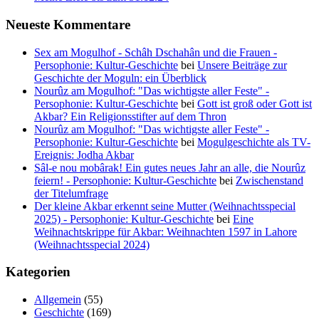
Neueste Kommentare
Sex am Mogulhof - Schâh Dschahân und die Frauen -
Persophonie: Kultur-Geschichte
bei
Unsere Beiträge zur
Geschichte der Moguln: ein Überblick
Nourûz am Mogulhof: "Das wichtigste aller Feste" -
Persophonie: Kultur-Geschichte
bei
Gott ist groß oder Gott ist
Akbar? Ein Religionsstifter auf dem Thron
Nourûz am Mogulhof: "Das wichtigste aller Feste" -
Persophonie: Kultur-Geschichte
bei
Mogulgeschichte als TV-
Ereignis: Jodha Akbar
Sâl-e nou mobârak! Ein gutes neues Jahr an alle, die Nourûz
feiern! - Persophonie: Kultur-Geschichte
bei
Zwischenstand
der Titelumfrage
Der kleine Akbar erkennt seine Mutter (Weihnachtsspecial
2025) - Persophonie: Kultur-Geschichte
bei
Eine
Weihnachtskrippe für Akbar: Weihnachten 1597 in Lahore
(Weihnachtsspecial 2024)
Kategorien
Allgemein
(55)
Geschichte
(169)