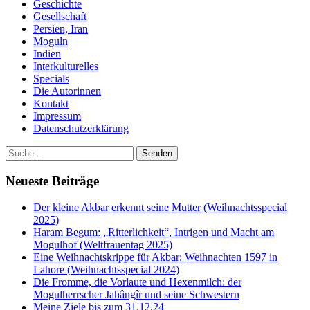
Geschichte
Gesellschaft
Persien, Iran
Moguln
Indien
Interkulturelles
Specials
Die Autorinnen
Kontakt
Impressum
Datenschutzerklärung
Neueste Beiträge
Der kleine Akbar erkennt seine Mutter (Weihnachtsspecial
2025)
Haram Begum: „Ritterlichkeit“, Intrigen und Macht am
Mogulhof (Weltfrauentag 2025)
Eine Weihnachtskrippe für Akbar: Weihnachten 1597 in
Lahore (Weihnachtsspecial 2024)
Die Fromme, die Vorlaute und Hexenmilch: der
Mogulherrscher Jahângîr und seine Schwestern
Meine Ziele bis zum 31.12.24