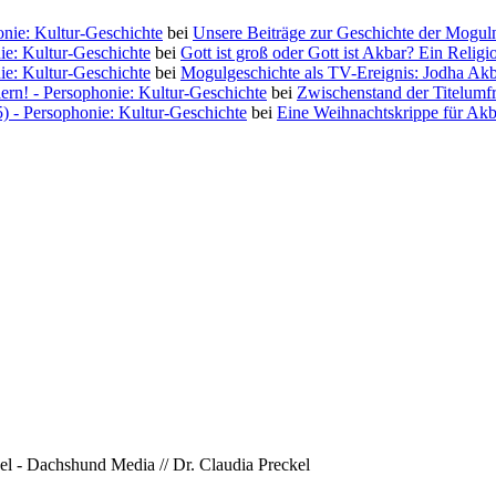
nie: Kultur-Geschichte
bei
Unsere Beiträge zur Geschichte der Moguln
ie: Kultur-Geschichte
bei
Gott ist groß oder Gott ist Akbar? Ein Religi
ie: Kultur-Geschichte
bei
Mogulgeschichte als TV-Ereignis: Jodha Ak
iern! - Persophonie: Kultur-Geschichte
bei
Zwischenstand der Titelumf
5) - Persophonie: Kultur-Geschichte
bei
Eine Weihnachtskrippe für Akb
l - Dachshund Media // Dr. Claudia Preckel