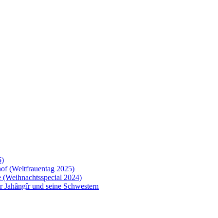
5)
of (Weltfrauentag 2025)
 (Weihnachtsspecial 2024)
 Jahângîr und seine Schwestern