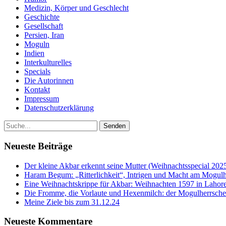
Medizin, Körper und Geschlecht
Geschichte
Gesellschaft
Persien, Iran
Moguln
Indien
Interkulturelles
Specials
Die Autorinnen
Kontakt
Impressum
Datenschutzerklärung
Neueste Beiträge
Der kleine Akbar erkennt seine Mutter (Weihnachtsspecial 202
Haram Begum: „Ritterlichkeit“, Intrigen und Macht am Mogulh
Eine Weihnachtskrippe für Akbar: Weihnachten 1597 in Lahore
Die Fromme, die Vorlaute und Hexenmilch: der Mogulherrscher
Meine Ziele bis zum 31.12.24
Neueste Kommentare