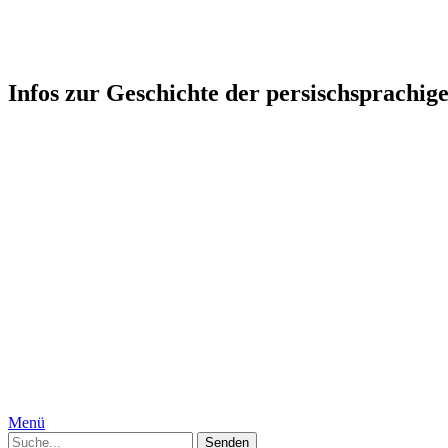
Persophonie: Kultur-Geschicht
Infos zur Geschichte der persischsprachig
Startseite
Humor
Medizin, Körper und Geschlecht
Geschichte
Gesellschaft
Persien, Iran
Moguln
Indien
Interkulturelles
Specials
Die Autorinnen
Kontakt
Impressum
Datenschutzerklärung
Menü