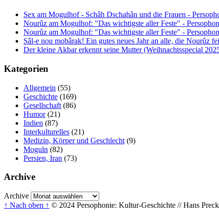
Sex am Mogulhof - Schâh Dschahân und die Frauen - Persopho
Nourûz am Mogulhof: "Das wichtigste aller Feste" - Persophon
Nourûz am Mogulhof: "Das wichtigste aller Feste" - Persophon
Sâl-e nou mobârak! Ein gutes neues Jahr an alle, die Nourûz fe
Der kleine Akbar erkennt seine Mutter (Weihnachtsspecial 202
Kategorien
Allgemein
(55)
Geschichte
(169)
Gesellschaft
(86)
Humor
(21)
Indien
(87)
Interkulturelles
(21)
Medizin, Körper und Geschlecht
(9)
Moguln
(82)
Persien, Iran
(73)
Archive
Archive
↑ Nach oben ↑
© 2024 Persophonie: Kultur-Geschichte // Hans Precke