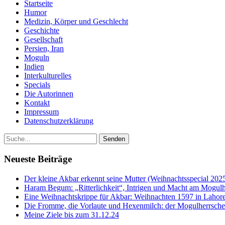
Startseite
Humor
Medizin, Körper und Geschlecht
Geschichte
Gesellschaft
Persien, Iran
Moguln
Indien
Interkulturelles
Specials
Die Autorinnen
Kontakt
Impressum
Datenschutzerklärung
Neueste Beiträge
Der kleine Akbar erkennt seine Mutter (Weihnachtsspecial 202
Haram Begum: „Ritterlichkeit“, Intrigen und Macht am Mogulh
Eine Weihnachtskrippe für Akbar: Weihnachten 1597 in Lahore
Die Fromme, die Vorlaute und Hexenmilch: der Mogulherrscher
Meine Ziele bis zum 31.12.24