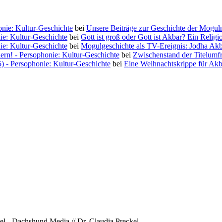
nie: Kultur-Geschichte
bei
Unsere Beiträge zur Geschichte der Moguln
ie: Kultur-Geschichte
bei
Gott ist groß oder Gott ist Akbar? Ein Religi
ie: Kultur-Geschichte
bei
Mogulgeschichte als TV-Ereignis: Jodha Ak
iern! - Persophonie: Kultur-Geschichte
bei
Zwischenstand der Titelumf
5) - Persophonie: Kultur-Geschichte
bei
Eine Weihnachtskrippe für Akb
l - Dachshund Media // Dr. Claudia Preckel