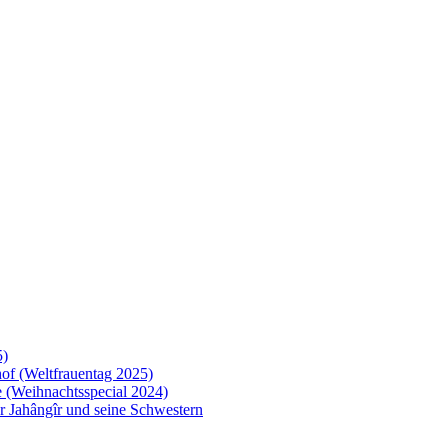
5)
of (Weltfrauentag 2025)
 (Weihnachtsspecial 2024)
 Jahângîr und seine Schwestern