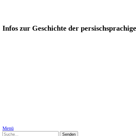
Persophonie: Kultur-Geschicht
Infos zur Geschichte der persischsprachig
Startseite
Humor
Medizin, Körper und Geschlecht
Geschichte
Gesellschaft
Persien, Iran
Moguln
Indien
Interkulturelles
Specials
Die Autorinnen
Kontakt
Impressum
Datenschutzerklärung
Menü