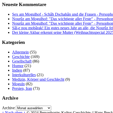
Neueste Kommentare
Sex am Mogulhof - Schâh Dschahân und die Frauen - Persopho
Nourûz am Mogulhof: "Das wichtigste aller Feste" - Persophon
Nourûz am Mogulhof: "Das wichtigste aller Feste" - Persophon
Sâl-e nou mobârak! Ein gutes neues Jahr an alle, die Nourûz fe
Der kleine Akbar erkennt seine Mutter (Weihnachtsspecial 202
Kategorien
Allgemein
(55)
Geschichte
(169)
Gesellschaft
(86)
Humor
(21)
Indien
(87)
Interkulturelles
(21)
Medizin, Körper und Geschlecht
(9)
Moguln
(82)
Persien, Iran
(73)
Archive
Archive
↑ Nach oben ↑
© 2024 Persophonie: Kultur-Geschichte // Hans Precke