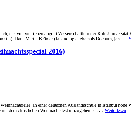
buch, das von vier (ehemaligen) Wissenschaftlern der Ruhr-Universitä
eanistik), Hans Martin Krämer (Japanologie, ehemals Bochum, jetzt …
W
eihnachtsspecial 2016)
eihnachtsfeier an einer deutschen Auslandsschule in Istanbul hohe We
ie mit dem christlichen Weihnachtsfest umzugehen sei: …
Weiterlesen