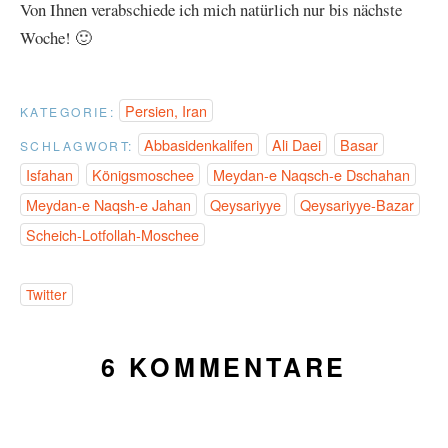
Von Ihnen verabschiede ich mich natürlich nur bis nächste
Woche! 🙂
Persien, Iran
KATEGORIE:
Abbasidenkalifen
Ali Daei
Basar
SCHLAGWORT:
Isfahan
Königsmoschee
Meydan-e Naqsch-e Dschahan
Meydan-e Naqsh-e Jahan
Qeysariyye
Qeysariyye-Bazar
Scheich-Lotfollah-Moschee
Twitter
6 KOMMENTARE