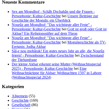
Neueste Kommentare
Sex am Mogulhof - Schâh Dschahân und die Frauen -
Persophonie: Kultur-Geschichte
bei
Unsere Beiträge zur
Geschichte der Moguln: ein Überblick
Nourûz am Mogulhof: "Das wichtigste aller Feste" -
Persophonie: Kultur-Geschichte
bei
Gott ist groß oder Gott ist
Akbar? Ein Religionsstifter auf dem Thron
Nourûz am Mogulhof: "Das wichtigste aller Feste" -
Persophonie: Kultur-Geschichte
bei
Mogulgeschichte als TV-
Ereignis: Jodha Akbar
Sâl-e nou mobârak! Ein gutes neues Jahr an alle, die Nourûz
feiern! - Persophonie: Kultur-Geschichte
bei
Zwischenstand
der Titelumfrage
Der kleine Akbar erkennt seine Mutter (Weihnachtsspecial
2025) - Persophonie: Kultur-Geschichte
bei
Eine
Weihnachtskrippe für Akbar: Weihnachten 1597 in Lahore
(Weihnachtsspecial 2024)
Kategorien
Allgemein
(55)
Geschichte
(169)
Gesellschaft
(86)