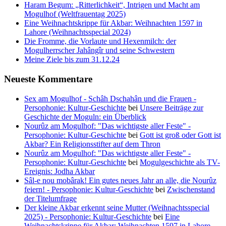
Haram Begum: „Ritterlichkeit“, Intrigen und Macht am
Mogulhof (Weltfrauentag 2025)
Eine Weihnachtskrippe für Akbar: Weihnachten 1597 in
Lahore (Weihnachtsspecial 2024)
Die Fromme, die Vorlaute und Hexenmilch: der
Mogulherrscher Jahângîr und seine Schwestern
Meine Ziele bis zum 31.12.24
Neueste Kommentare
Sex am Mogulhof - Schâh Dschahân und die Frauen -
Persophonie: Kultur-Geschichte
bei
Unsere Beiträge zur
Geschichte der Moguln: ein Überblick
Nourûz am Mogulhof: "Das wichtigste aller Feste" -
Persophonie: Kultur-Geschichte
bei
Gott ist groß oder Gott ist
Akbar? Ein Religionsstifter auf dem Thron
Nourûz am Mogulhof: "Das wichtigste aller Feste" -
Persophonie: Kultur-Geschichte
bei
Mogulgeschichte als TV-
Ereignis: Jodha Akbar
Sâl-e nou mobârak! Ein gutes neues Jahr an alle, die Nourûz
feiern! - Persophonie: Kultur-Geschichte
bei
Zwischenstand
der Titelumfrage
Der kleine Akbar erkennt seine Mutter (Weihnachtsspecial
2025) - Persophonie: Kultur-Geschichte
bei
Eine
Weihnachtskrippe für Akbar: Weihnachten 1597 in Lahore