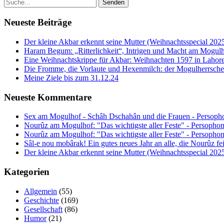
Neueste Beiträge
Der kleine Akbar erkennt seine Mutter (Weihnachtsspecial 202
Haram Begum: „Ritterlichkeit“, Intrigen und Macht am Mogulh
Eine Weihnachtskrippe für Akbar: Weihnachten 1597 in Lahore
Die Fromme, die Vorlaute und Hexenmilch: der Mogulherrscher
Meine Ziele bis zum 31.12.24
Neueste Kommentare
Sex am Mogulhof - Schâh Dschahân und die Frauen - Persopho
Nourûz am Mogulhof: "Das wichtigste aller Feste" - Persophon
Nourûz am Mogulhof: "Das wichtigste aller Feste" - Persophon
Sâl-e nou mobârak! Ein gutes neues Jahr an alle, die Nourûz fe
Der kleine Akbar erkennt seine Mutter (Weihnachtsspecial 202
Kategorien
Allgemein
(55)
Geschichte
(169)
Gesellschaft
(86)
Humor
(21)