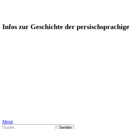
Persophonie: Kultur-Geschicht
Infos zur Geschichte der persischsprachig
Startseite
Humor
Medizin, Körper und Geschlecht
Geschichte
Gesellschaft
Persien, Iran
Moguln
Indien
Interkulturelles
Specials
Die Autorinnen
Kontakt
Impressum
Datenschutzerklärung
Menü