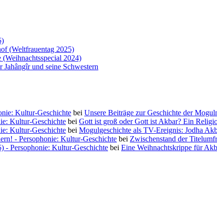
5)
of (Weltfrauentag 2025)
 (Weihnachtsspecial 2024)
 Jahângîr und seine Schwestern
nie: Kultur-Geschichte
bei
Unsere Beiträge zur Geschichte der Moguln
ie: Kultur-Geschichte
bei
Gott ist groß oder Gott ist Akbar? Ein Religi
ie: Kultur-Geschichte
bei
Mogulgeschichte als TV-Ereignis: Jodha Ak
iern! - Persophonie: Kultur-Geschichte
bei
Zwischenstand der Titelumf
5) - Persophonie: Kultur-Geschichte
bei
Eine Weihnachtskrippe für Akb