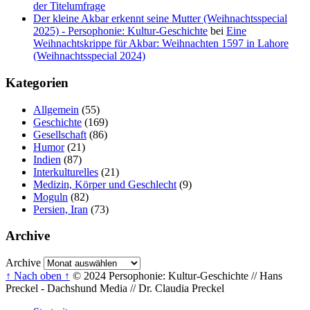
der Titelumfrage
Der kleine Akbar erkennt seine Mutter (Weihnachtsspecial
2025) - Persophonie: Kultur-Geschichte
bei
Eine
Weihnachtskrippe für Akbar: Weihnachten 1597 in Lahore
(Weihnachtsspecial 2024)
Kategorien
Allgemein
(55)
Geschichte
(169)
Gesellschaft
(86)
Humor
(21)
Indien
(87)
Interkulturelles
(21)
Medizin, Körper und Geschlecht
(9)
Moguln
(82)
Persien, Iran
(73)
Archive
Archive
↑ Nach oben ↑
© 2024 Persophonie: Kultur-Geschichte // Hans
Preckel - Dachshund Media // Dr. Claudia Preckel