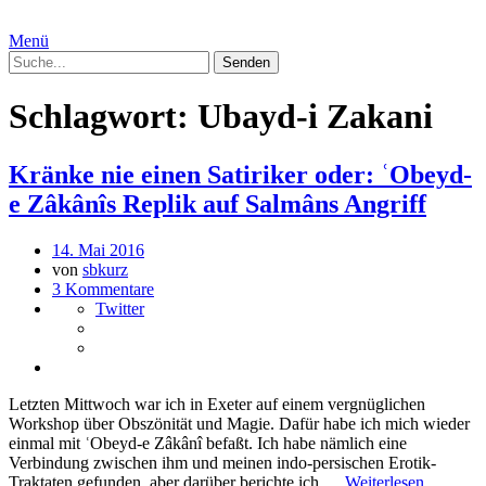
Menü
Schlagwort:
Ubayd-i Zakani
Kränke nie einen Satiriker oder: ʿObeyd-
e Zâkânîs Replik auf Salmâns Angriff
14. Mai 2016
von
sbkurz
3 Kommentare
Twitter
Letzten Mittwoch war ich in Exeter auf einem vergnüglichen
Workshop über Obszönität und Magie. Dafür habe ich mich wieder
einmal mit ʿObeyd-e Zâkânî befaßt. Ich habe nämlich eine
Verbindung zwischen ihm und meinen indo-persischen Erotik-
Traktaten gefunden, aber darüber berichte ich …
Weiterlesen