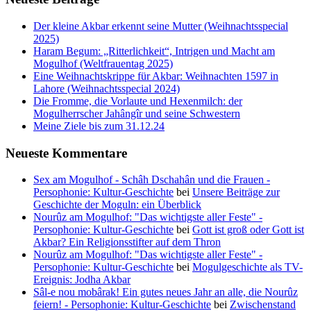
Der kleine Akbar erkennt seine Mutter (Weihnachtsspecial
2025)
Haram Begum: „Ritterlichkeit“, Intrigen und Macht am
Mogulhof (Weltfrauentag 2025)
Eine Weihnachtskrippe für Akbar: Weihnachten 1597 in
Lahore (Weihnachtsspecial 2024)
Die Fromme, die Vorlaute und Hexenmilch: der
Mogulherrscher Jahângîr und seine Schwestern
Meine Ziele bis zum 31.12.24
Neueste Kommentare
Sex am Mogulhof - Schâh Dschahân und die Frauen -
Persophonie: Kultur-Geschichte
bei
Unsere Beiträge zur
Geschichte der Moguln: ein Überblick
Nourûz am Mogulhof: "Das wichtigste aller Feste" -
Persophonie: Kultur-Geschichte
bei
Gott ist groß oder Gott ist
Akbar? Ein Religionsstifter auf dem Thron
Nourûz am Mogulhof: "Das wichtigste aller Feste" -
Persophonie: Kultur-Geschichte
bei
Mogulgeschichte als TV-
Ereignis: Jodha Akbar
Sâl-e nou mobârak! Ein gutes neues Jahr an alle, die Nourûz
feiern! - Persophonie: Kultur-Geschichte
bei
Zwischenstand