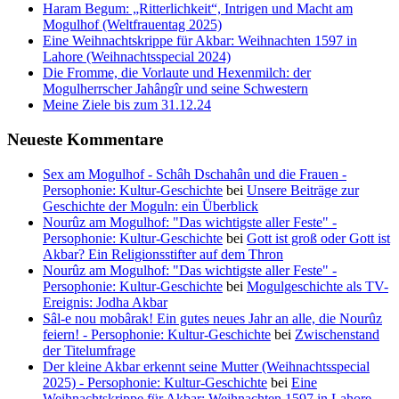
Haram Begum: „Ritterlichkeit“, Intrigen und Macht am
Mogulhof (Weltfrauentag 2025)
Eine Weihnachtskrippe für Akbar: Weihnachten 1597 in
Lahore (Weihnachtsspecial 2024)
Die Fromme, die Vorlaute und Hexenmilch: der
Mogulherrscher Jahângîr und seine Schwestern
Meine Ziele bis zum 31.12.24
Neueste Kommentare
Sex am Mogulhof - Schâh Dschahân und die Frauen -
Persophonie: Kultur-Geschichte
bei
Unsere Beiträge zur
Geschichte der Moguln: ein Überblick
Nourûz am Mogulhof: "Das wichtigste aller Feste" -
Persophonie: Kultur-Geschichte
bei
Gott ist groß oder Gott ist
Akbar? Ein Religionsstifter auf dem Thron
Nourûz am Mogulhof: "Das wichtigste aller Feste" -
Persophonie: Kultur-Geschichte
bei
Mogulgeschichte als TV-
Ereignis: Jodha Akbar
Sâl-e nou mobârak! Ein gutes neues Jahr an alle, die Nourûz
feiern! - Persophonie: Kultur-Geschichte
bei
Zwischenstand
der Titelumfrage
Der kleine Akbar erkennt seine Mutter (Weihnachtsspecial
2025) - Persophonie: Kultur-Geschichte
bei
Eine
Weihnachtskrippe für Akbar: Weihnachten 1597 in Lahore