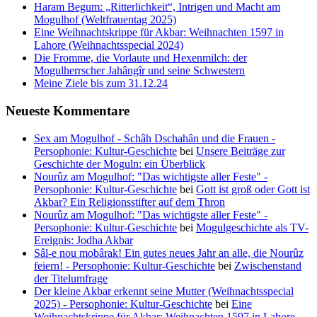
Haram Begum: „Ritterlichkeit“, Intrigen und Macht am
Mogulhof (Weltfrauentag 2025)
Eine Weihnachtskrippe für Akbar: Weihnachten 1597 in
Lahore (Weihnachtsspecial 2024)
Die Fromme, die Vorlaute und Hexenmilch: der
Mogulherrscher Jahângîr und seine Schwestern
Meine Ziele bis zum 31.12.24
Neueste Kommentare
Sex am Mogulhof - Schâh Dschahân und die Frauen -
Persophonie: Kultur-Geschichte
bei
Unsere Beiträge zur
Geschichte der Moguln: ein Überblick
Nourûz am Mogulhof: "Das wichtigste aller Feste" -
Persophonie: Kultur-Geschichte
bei
Gott ist groß oder Gott ist
Akbar? Ein Religionsstifter auf dem Thron
Nourûz am Mogulhof: "Das wichtigste aller Feste" -
Persophonie: Kultur-Geschichte
bei
Mogulgeschichte als TV-
Ereignis: Jodha Akbar
Sâl-e nou mobârak! Ein gutes neues Jahr an alle, die Nourûz
feiern! - Persophonie: Kultur-Geschichte
bei
Zwischenstand
der Titelumfrage
Der kleine Akbar erkennt seine Mutter (Weihnachtsspecial
2025) - Persophonie: Kultur-Geschichte
bei
Eine
Weihnachtskrippe für Akbar: Weihnachten 1597 in Lahore