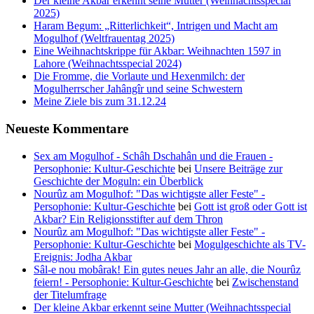
Der kleine Akbar erkennt seine Mutter (Weihnachtsspecial
2025)
Haram Begum: „Ritterlichkeit“, Intrigen und Macht am
Mogulhof (Weltfrauentag 2025)
Eine Weihnachtskrippe für Akbar: Weihnachten 1597 in
Lahore (Weihnachtsspecial 2024)
Die Fromme, die Vorlaute und Hexenmilch: der
Mogulherrscher Jahângîr und seine Schwestern
Meine Ziele bis zum 31.12.24
Neueste Kommentare
Sex am Mogulhof - Schâh Dschahân und die Frauen -
Persophonie: Kultur-Geschichte
bei
Unsere Beiträge zur
Geschichte der Moguln: ein Überblick
Nourûz am Mogulhof: "Das wichtigste aller Feste" -
Persophonie: Kultur-Geschichte
bei
Gott ist groß oder Gott ist
Akbar? Ein Religionsstifter auf dem Thron
Nourûz am Mogulhof: "Das wichtigste aller Feste" -
Persophonie: Kultur-Geschichte
bei
Mogulgeschichte als TV-
Ereignis: Jodha Akbar
Sâl-e nou mobârak! Ein gutes neues Jahr an alle, die Nourûz
feiern! - Persophonie: Kultur-Geschichte
bei
Zwischenstand
der Titelumfrage
Der kleine Akbar erkennt seine Mutter (Weihnachtsspecial