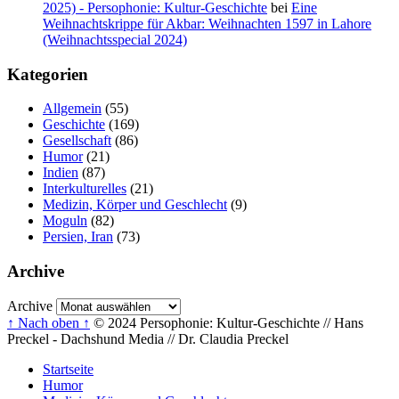
2025) - Persophonie: Kultur-Geschichte
bei
Eine
Weihnachtskrippe für Akbar: Weihnachten 1597 in Lahore
(Weihnachtsspecial 2024)
Kategorien
Allgemein
(55)
Geschichte
(169)
Gesellschaft
(86)
Humor
(21)
Indien
(87)
Interkulturelles
(21)
Medizin, Körper und Geschlecht
(9)
Moguln
(82)
Persien, Iran
(73)
Archive
Archive
↑ Nach oben ↑
© 2024 Persophonie: Kultur-Geschichte // Hans
Preckel - Dachshund Media // Dr. Claudia Preckel
Startseite
Humor