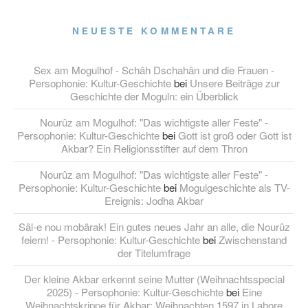
NEUESTE KOMMENTARE
Sex am Mogulhof - Schâh Dschahân und die Frauen -
Persophonie: Kultur-Geschichte
bei
Unsere Beiträge zur
Geschichte der Moguln: ein Überblick
Nourûz am Mogulhof: "Das wichtigste aller Feste" -
Persophonie: Kultur-Geschichte
bei
Gott ist groß oder Gott ist
Akbar? Ein Religionsstifter auf dem Thron
Nourûz am Mogulhof: "Das wichtigste aller Feste" -
Persophonie: Kultur-Geschichte
bei
Mogulgeschichte als TV-
Ereignis: Jodha Akbar
Sâl-e nou mobârak! Ein gutes neues Jahr an alle, die Nourûz
feiern! - Persophonie: Kultur-Geschichte
bei
Zwischenstand
der Titelumfrage
Der kleine Akbar erkennt seine Mutter (Weihnachtsspecial
2025) - Persophonie: Kultur-Geschichte
bei
Eine
Weihnachtskrippe für Akbar: Weihnachten 1597 in Lahore