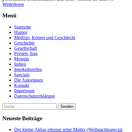
Weiterlesen
Menü
Startseite
Humor
Medizin, Körper und Geschlecht
Geschichte
Gesellschaft
Persien, Iran
Moguln
Indien
Interkulturelles
Specials
Die Autorinnen
Kontakt
Impressum
Datenschutzerklärung
Neueste Beiträge
Der kleine Akbar erkennt seine Mutter (Weihnachtsspecial