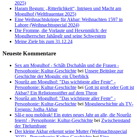
2025)
Haram Begum: „Ritterlichkeit“, Intrigen und Macht am
Mogulhof (Weltfrauentag 2025)
Eine Weihnachtskrippe für Akbar: Weihnachten 1597 in
Lahore (Weihnachtsspecial 2024)
Die Fromme, die Vorlaute und Hexenmilch: der
Mogulherrscher Jahângîr und seine Schwestern
Meine Ziele bis zum 31.12.24
Neueste Kommentare
Sex am Mogulhof - Schâh Dschahân und die Frauen -
Persophonie: Kultur-Geschichte
bei
Unsere Beiträge zur
Geschichte der Moguln: ein Überblick
Nourûz am Mogulhof: "Das wichtigste aller Feste" -
Persophonie: Kultur-Geschichte
bei
Gott ist groß oder Gott ist
Akbar? Ein Religionsstifter auf dem Thron
Nourûz am Mogulhof: "Das wichtigste aller Feste" -
Persophonie: Kultur-Geschichte
bei
Mogulgeschichte als TV-
Ereignis: Jodha Akbar
Sâl-e nou mobârak! Ein gutes neues Jahr an alle, die Nourûz
feiern! - Persophonie: Kultur-Geschichte
bei
Zwischenstand
der Titelumfrage
Der kleine Akbar erkennt seine Mutter (Weihnachtsspecial
2025) - Persophonie: Kultur-Geschichte
bei
Eine