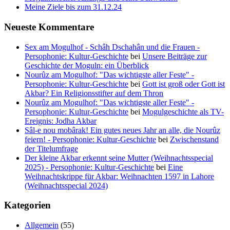
Meine Ziele bis zum 31.12.24
Neueste Kommentare
Sex am Mogulhof - Schâh Dschahân und die Frauen -
Persophonie: Kultur-Geschichte
bei
Unsere Beiträge zur
Geschichte der Moguln: ein Überblick
Nourûz am Mogulhof: "Das wichtigste aller Feste" -
Persophonie: Kultur-Geschichte
bei
Gott ist groß oder Gott ist
Akbar? Ein Religionsstifter auf dem Thron
Nourûz am Mogulhof: "Das wichtigste aller Feste" -
Persophonie: Kultur-Geschichte
bei
Mogulgeschichte als TV-
Ereignis: Jodha Akbar
Sâl-e nou mobârak! Ein gutes neues Jahr an alle, die Nourûz
feiern! - Persophonie: Kultur-Geschichte
bei
Zwischenstand
der Titelumfrage
Der kleine Akbar erkennt seine Mutter (Weihnachtsspecial
2025) - Persophonie: Kultur-Geschichte
bei
Eine
Weihnachtskrippe für Akbar: Weihnachten 1597 in Lahore
(Weihnachtsspecial 2024)
Kategorien
Allgemein
(55)