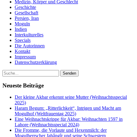
Medizin, Körper und Geschlecht
Geschichte
Gesellschaft
Persien, Iran
Moguln
Indien
Interkulturelles
Specials
Die Autorinnen
Kontakt
Impressum
Datenschutzerklärung
Neueste Beiträge
Der kleine Akbar erkennt seine Mutter (Weihnachtsspecial
2025)
Haram Begum: „Ritterlichkeit“, Intrigen und Macht am
Mogulhof (Weltfrauentag 2025)
Eine Weihnachtskrippe für Akbar: Weihnachten 1597 in
Lahore (Weihnachtsspecial 2024)
Die Fromme, die Vorlaute und Hexenmilch: der
Mogulherrscher Jahângîr und seine Schwestern