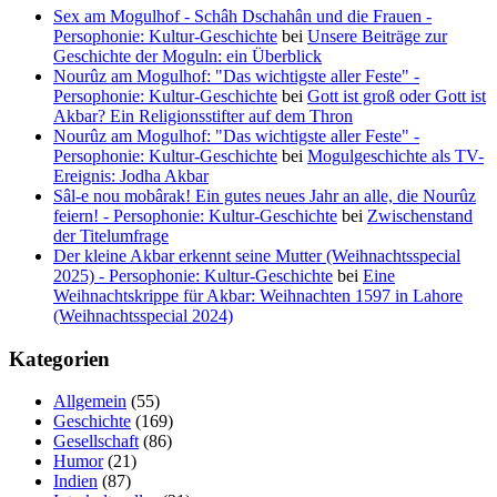
Sex am Mogulhof - Schâh Dschahân und die Frauen -
Persophonie: Kultur-Geschichte
bei
Unsere Beiträge zur
Geschichte der Moguln: ein Überblick
Nourûz am Mogulhof: "Das wichtigste aller Feste" -
Persophonie: Kultur-Geschichte
bei
Gott ist groß oder Gott ist
Akbar? Ein Religionsstifter auf dem Thron
Nourûz am Mogulhof: "Das wichtigste aller Feste" -
Persophonie: Kultur-Geschichte
bei
Mogulgeschichte als TV-
Ereignis: Jodha Akbar
Sâl-e nou mobârak! Ein gutes neues Jahr an alle, die Nourûz
feiern! - Persophonie: Kultur-Geschichte
bei
Zwischenstand
der Titelumfrage
Der kleine Akbar erkennt seine Mutter (Weihnachtsspecial
2025) - Persophonie: Kultur-Geschichte
bei
Eine
Weihnachtskrippe für Akbar: Weihnachten 1597 in Lahore
(Weihnachtsspecial 2024)
Kategorien
Allgemein
(55)
Geschichte
(169)
Gesellschaft
(86)
Humor
(21)
Indien
(87)