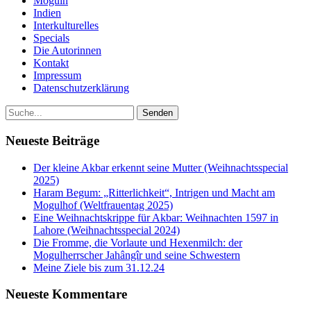
Moguln
Indien
Interkulturelles
Specials
Die Autorinnen
Kontakt
Impressum
Datenschutzerklärung
Neueste Beiträge
Der kleine Akbar erkennt seine Mutter (Weihnachtsspecial
2025)
Haram Begum: „Ritterlichkeit“, Intrigen und Macht am
Mogulhof (Weltfrauentag 2025)
Eine Weihnachtskrippe für Akbar: Weihnachten 1597 in
Lahore (Weihnachtsspecial 2024)
Die Fromme, die Vorlaute und Hexenmilch: der
Mogulherrscher Jahângîr und seine Schwestern
Meine Ziele bis zum 31.12.24
Neueste Kommentare