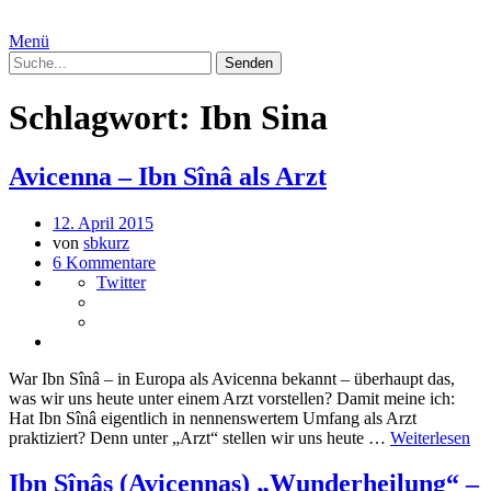
Menü
Schlagwort:
Ibn Sina
Avicenna – Ibn Sînâ als Arzt
12. April 2015
von
sbkurz
6 Kommentare
Twitter
War Ibn Sînâ – in Europa als Avicenna bekannt – überhaupt das,
was wir uns heute unter einem Arzt vorstellen? Damit meine ich:
Hat Ibn Sînâ eigentlich in nennenswertem Umfang als Arzt
praktiziert? Denn unter „Arzt“ stellen wir uns heute …
Weiterlesen
Ibn Sînâs (Avicennas) „Wunderheilung“ –