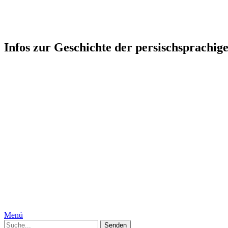
Persophonie: Kultur-Geschicht
Infos zur Geschichte der persischsprachig
Startseite
Humor
Medizin, Körper und Geschlecht
Geschichte
Gesellschaft
Persien, Iran
Moguln
Indien
Interkulturelles
Specials
Die Autorinnen
Kontakt
Impressum
Datenschutzerklärung
Menü