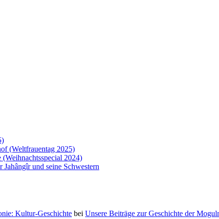
5)
of (Weltfrauentag 2025)
 (Weihnachtsspecial 2024)
 Jahângîr und seine Schwestern
nie: Kultur-Geschichte
bei
Unsere Beiträge zur Geschichte der Moguln