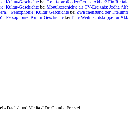
ie: Kultur-Geschichte
bei
Gott ist groß oder Gott ist Akbar? Ein Religi
ie: Kultur-Geschichte
bei
Mogulgeschichte als TV-Ereignis: Jodha Ak
iern! - Persophonie: Kultur-Geschichte
bei
Zwischenstand der Titelumf
5) - Persophonie: Kultur-Geschichte
bei
Eine Weihnachtskrippe für Akb
l - Dachshund Media // Dr. Claudia Preckel