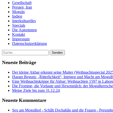
Gesellschaft
Persien, Iran
Moguln
Indien
Interkulturelles
Specials
Die Autorinnen
Kontakt
Impressum
Datenschutzerklärung
Neueste Beiträge
Der kleine Akbar erkennt seine Mutter (Weihnachtsspecial 202
Haram Begum: „Ritterlichkeit“, Intrigen und Macht am Mogulh
Eine Weihnachtskrippe für Akbar: Weihnachten 1597 in Lahore
Die Fromme, die Vorlaute und Hexenmilch: der Mogulherrscher
Meine Ziele bis zum 31.12.24
Neueste Kommentare
Sex am Mogulhof - Schâh Dschahân und die Frauen - Persopho