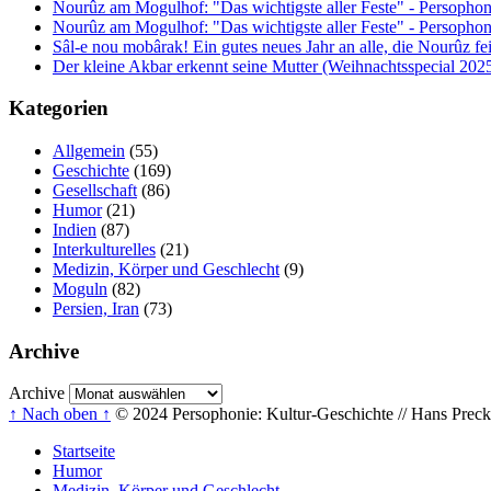
Nourûz am Mogulhof: "Das wichtigste aller Feste" - Persophon
Nourûz am Mogulhof: "Das wichtigste aller Feste" - Persophon
Sâl-e nou mobârak! Ein gutes neues Jahr an alle, die Nourûz fe
Der kleine Akbar erkennt seine Mutter (Weihnachtsspecial 202
Kategorien
Allgemein
(55)
Geschichte
(169)
Gesellschaft
(86)
Humor
(21)
Indien
(87)
Interkulturelles
(21)
Medizin, Körper und Geschlecht
(9)
Moguln
(82)
Persien, Iran
(73)
Archive
Archive
↑ Nach oben ↑
© 2024 Persophonie: Kultur-Geschichte // Hans Precke
Startseite
Humor
Medizin, Körper und Geschlecht