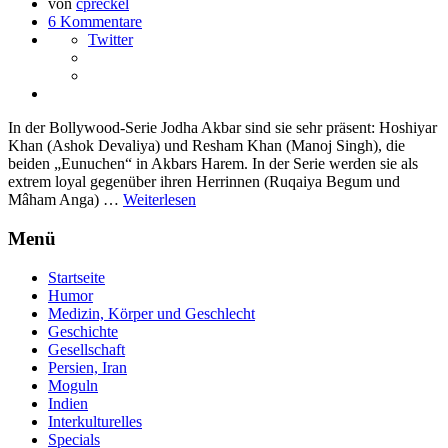
von
cpreckel
6 Kommentare
Twitter
In der Bollywood-Serie Jodha Akbar sind sie sehr präsent: Hoshiyar
Khan (Ashok Devaliya) und Resham Khan (Manoj Singh), die
beiden „Eunuchen“ in Akbars Harem. In der Serie werden sie als
extrem loyal gegenüber ihren Herrinnen (Ruqaiya Begum und
Mâham Anga) …
Weiterlesen
Menü
Startseite
Humor
Medizin, Körper und Geschlecht
Geschichte
Gesellschaft
Persien, Iran
Moguln
Indien
Interkulturelles
Specials