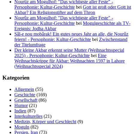
Nourûz am Mogulhof: "Das wichtigste aller Feste" -
Persophonie: Kultur-Geschichte
bei
Gott ist groß oder Gott ist
Akbar? Ein Religionsstifter auf dem Thron
Nourûz am Mogulhof: "Das wichtigste aller Feste" -
Persophonie: Kultur-Geschichte
bei
Mogulgeschichte als TV-
Ereignis: Jodha Akbar
Sâl-e nou mobârak! Ein gutes neues Jahr an alle, die Nourûz
feiern! - Persophonie: Kultur-Geschichte
bei
Zwischenstand
der Titelumfrage
Der kleine Akbar erkennt seine Mutter (Weihnachtsspecial
2025) - Persophonie: Kultur-Geschichte
bei
Eine
Weihnachtskrippe für Akbar: Weihnachten 1597 in Lahore
(Weihnachtsspecial 2024)
Kategorien
Allgemein
(55)
Geschichte
(169)
Gesellschaft
(86)
Humor
(21)
Indien
(87)
Interkulturelles
(21)
Medizin, Körper und Geschlecht
(9)
Moguln
(82)
Persien, Iran
(73)