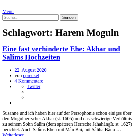
Menü
Schlagwort:
Harem Moguln
Eine fast verhinderte Ehe: Akbar und
Salîms Hochzeiten
22. August 2020
von
cpreckel
4 Kommentare
Twitter
Susanne und ich haben hier auf der Persophonie schon einiges über
den Mogulherrscher Akbar (st. 1605) und das schwierige Verhältnis
zu seinem Sohn Salîm (dem späteren Herrsche Jahahângîr, st. 1627)
berichtet. Auch Salîms Ehen mit Mân Bai, mit Sâliha Bâno …
Weiterlesen