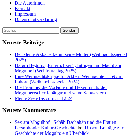
Die Autorinnen
Kontakt
Impressum
Datenschutzerklärung
Neueste Beiträge
Der kleine Akbar erkennt seine Mutter (Weihnachtsspecial
2025)
Haram Begum: „Ritterlichkeit“, Intrigen und Macht am
Mogulhof (Weltfrauentag 2025)
Eine Weihnachtskrippe für Akbar: Weihnachten 1597 in
Lahore (Weihnachtsspecial 2024)
Die Fromme, die Vorlaute und Hexenmilch: der
Mogulherrscher Jahângîr und seine Schwestern
Meine Ziele bis zum 31.12.24
Neueste Kommentare
Sex am Mogulhof - Schâh Dschahân und die Frauen -
Persophonie: Kultur-Geschichte
bei
Unsere Beiträge zur
Geschichte der Moguln: ein Überblick