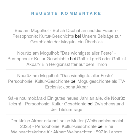
NEUESTE KOMMENTARE
Sex am Mogulhof - Schâh Dschahân und die Frauen -
Persophonie: Kultur-Geschichte
bei
Unsere Beiträge zur
Geschichte der Moguln: ein Überblick
Nourûz am Mogulhof: "Das wichtigste aller Feste" -
Persophonie: Kultur-Geschichte
bei
Gott ist groß oder Gott ist
Akbar? Ein Religionsstifter auf dem Thron
Nourûz am Mogulhof: "Das wichtigste aller Feste" -
Persophonie: Kultur-Geschichte
bei
Mogulgeschichte als TV-
Ereignis: Jodha Akbar
Sâl-e nou mobârak! Ein gutes neues Jahr an alle, die Nourûz
feiern! - Persophonie: Kultur-Geschichte
bei
Zwischenstand
der Titelumfrage
Der kleine Akbar erkennt seine Mutter (Weihnachtsspecial
2025) - Persophonie: Kultur-Geschichte
bei
Eine
Weihnachtskrippe für Akbar: Weihnachten 1597 in Lahore