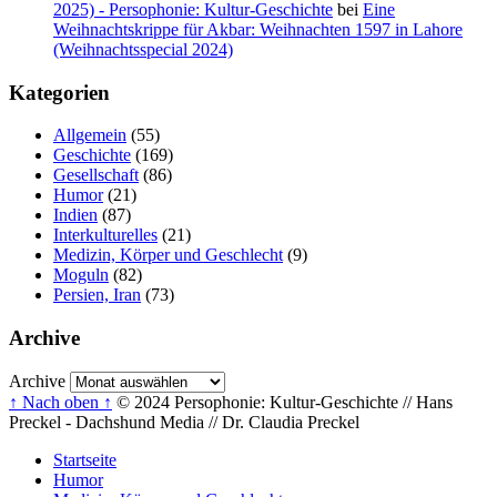
2025) - Persophonie: Kultur-Geschichte
bei
Eine
Weihnachtskrippe für Akbar: Weihnachten 1597 in Lahore
(Weihnachtsspecial 2024)
Kategorien
Allgemein
(55)
Geschichte
(169)
Gesellschaft
(86)
Humor
(21)
Indien
(87)
Interkulturelles
(21)
Medizin, Körper und Geschlecht
(9)
Moguln
(82)
Persien, Iran
(73)
Archive
Archive
↑ Nach oben ↑
© 2024 Persophonie: Kultur-Geschichte // Hans
Preckel - Dachshund Media // Dr. Claudia Preckel
Startseite
Humor