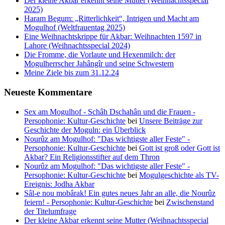
Der kleine Akbar erkennt seine Mutter (Weihnachtsspecial
2025)
Haram Begum: „Ritterlichkeit“, Intrigen und Macht am
Mogulhof (Weltfrauentag 2025)
Eine Weihnachtskrippe für Akbar: Weihnachten 1597 in
Lahore (Weihnachtsspecial 2024)
Die Fromme, die Vorlaute und Hexenmilch: der
Mogulherrscher Jahângîr und seine Schwestern
Meine Ziele bis zum 31.12.24
Neueste Kommentare
Sex am Mogulhof - Schâh Dschahân und die Frauen -
Persophonie: Kultur-Geschichte
bei
Unsere Beiträge zur
Geschichte der Moguln: ein Überblick
Nourûz am Mogulhof: "Das wichtigste aller Feste" -
Persophonie: Kultur-Geschichte
bei
Gott ist groß oder Gott ist
Akbar? Ein Religionsstifter auf dem Thron
Nourûz am Mogulhof: "Das wichtigste aller Feste" -
Persophonie: Kultur-Geschichte
bei
Mogulgeschichte als TV-
Ereignis: Jodha Akbar
Sâl-e nou mobârak! Ein gutes neues Jahr an alle, die Nourûz
feiern! - Persophonie: Kultur-Geschichte
bei
Zwischenstand
der Titelumfrage
Der kleine Akbar erkennt seine Mutter (Weihnachtsspecial