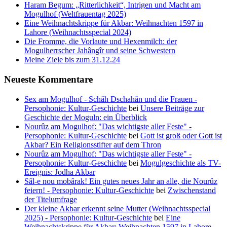
Haram Begum: „Ritterlichkeit“, Intrigen und Macht am
Mogulhof (Weltfrauentag 2025)
Eine Weihnachtskrippe für Akbar: Weihnachten 1597 in
Lahore (Weihnachtsspecial 2024)
Die Fromme, die Vorlaute und Hexenmilch: der
Mogulherrscher Jahângîr und seine Schwestern
Meine Ziele bis zum 31.12.24
Neueste Kommentare
Sex am Mogulhof - Schâh Dschahân und die Frauen -
Persophonie: Kultur-Geschichte
bei
Unsere Beiträge zur
Geschichte der Moguln: ein Überblick
Nourûz am Mogulhof: "Das wichtigste aller Feste" -
Persophonie: Kultur-Geschichte
bei
Gott ist groß oder Gott ist
Akbar? Ein Religionsstifter auf dem Thron
Nourûz am Mogulhof: "Das wichtigste aller Feste" -
Persophonie: Kultur-Geschichte
bei
Mogulgeschichte als TV-
Ereignis: Jodha Akbar
Sâl-e nou mobârak! Ein gutes neues Jahr an alle, die Nourûz
feiern! - Persophonie: Kultur-Geschichte
bei
Zwischenstand
der Titelumfrage
Der kleine Akbar erkennt seine Mutter (Weihnachtsspecial
2025) - Persophonie: Kultur-Geschichte
bei
Eine
Weihnachtskrippe für Akbar: Weihnachten 1597 in Lahore