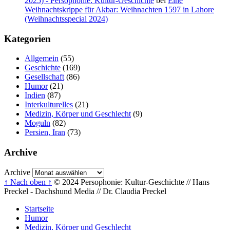
2025) - Persophonie: Kultur-Geschichte
bei
Eine
Weihnachtskrippe für Akbar: Weihnachten 1597 in Lahore
(Weihnachtsspecial 2024)
Kategorien
Allgemein
(55)
Geschichte
(169)
Gesellschaft
(86)
Humor
(21)
Indien
(87)
Interkulturelles
(21)
Medizin, Körper und Geschlecht
(9)
Moguln
(82)
Persien, Iran
(73)
Archive
Archive
↑ Nach oben ↑
© 2024 Persophonie: Kultur-Geschichte // Hans
Preckel - Dachshund Media // Dr. Claudia Preckel
Startseite
Humor
Medizin, Körper und Geschlecht