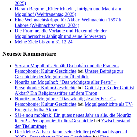
2025)
Haram Begum: „Ritterlichkeit“, Intrigen und Macht am
Mogulhof (Weltfrauentag 2025)
Eine Weihnachtskrippe für Akbar: Weihnachten 1597 in
Lahore (Weihnachtsspecial 2024)
Die Fromme, die Vorlaute und Hexenmilch: der
Mogulherrscher Jahângîr und seine Schwestern
Meine Ziele bis zum 31.12.24
Neueste Kommentare
Sex am Mogulhof - Schâh Dschahân und die Frauen -
Persophonie: Kultur-Geschichte
bei
Unsere Beiträge zur
Geschichte der Moguln: ein Überblick
Nourûz am Mogulhof: "Das wichtigste aller Feste" -
Persophonie: Kultur-Geschichte
bei
Gott ist groß oder Gott ist
Akbar? Ein Religionsstifter auf dem Thron
Nourûz am Mogulhof: "Das wichtigste aller Feste" -
Persophonie: Kultur-Geschichte
bei
Mogulgeschichte als TV-
Ereignis: Jodha Akbar
Sâl-e nou mobârak! Ein gutes neues Jahr an alle, die Nourûz
feiern! - Persophonie: Kultur-Geschichte
bei
Zwischenstand
der Titelumfrage
Der kleine Akbar erkennt seine Mutter (Weihnachtsspecial