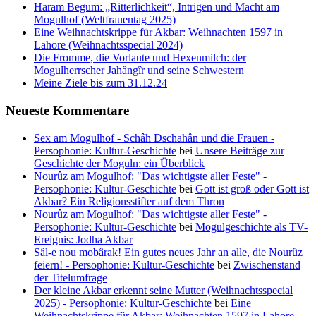
Haram Begum: „Ritterlichkeit“, Intrigen und Macht am
Mogulhof (Weltfrauentag 2025)
Eine Weihnachtskrippe für Akbar: Weihnachten 1597 in
Lahore (Weihnachtsspecial 2024)
Die Fromme, die Vorlaute und Hexenmilch: der
Mogulherrscher Jahângîr und seine Schwestern
Meine Ziele bis zum 31.12.24
Neueste Kommentare
Sex am Mogulhof - Schâh Dschahân und die Frauen -
Persophonie: Kultur-Geschichte
bei
Unsere Beiträge zur
Geschichte der Moguln: ein Überblick
Nourûz am Mogulhof: "Das wichtigste aller Feste" -
Persophonie: Kultur-Geschichte
bei
Gott ist groß oder Gott ist
Akbar? Ein Religionsstifter auf dem Thron
Nourûz am Mogulhof: "Das wichtigste aller Feste" -
Persophonie: Kultur-Geschichte
bei
Mogulgeschichte als TV-
Ereignis: Jodha Akbar
Sâl-e nou mobârak! Ein gutes neues Jahr an alle, die Nourûz
feiern! - Persophonie: Kultur-Geschichte
bei
Zwischenstand
der Titelumfrage
Der kleine Akbar erkennt seine Mutter (Weihnachtsspecial
2025) - Persophonie: Kultur-Geschichte
bei
Eine
Weihnachtskrippe für Akbar: Weihnachten 1597 in Lahore