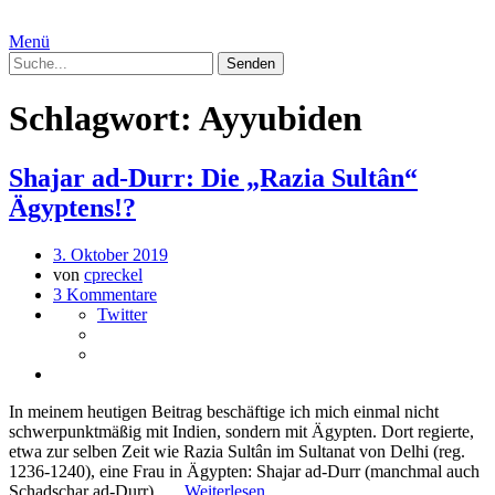
Menü
Schlagwort:
Ayyubiden
Shajar ad-Durr: Die „Razia Sultân“
Ägyptens!?
3. Oktober 2019
von
cpreckel
3 Kommentare
Twitter
In meinem heutigen Beitrag beschäftige ich mich einmal nicht
schwerpunktmäßig mit Indien, sondern mit Ägypten. Dort regierte,
etwa zur selben Zeit wie Razia Sultân im Sultanat von Delhi (reg.
1236-1240), eine Frau in Ägypten: Shajar ad-Durr (manchmal auch
Schadschar ad-Durr), …
Weiterlesen