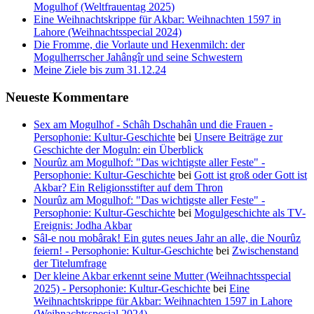
Mogulhof (Weltfrauentag 2025)
Eine Weihnachtskrippe für Akbar: Weihnachten 1597 in
Lahore (Weihnachtsspecial 2024)
Die Fromme, die Vorlaute und Hexenmilch: der
Mogulherrscher Jahângîr und seine Schwestern
Meine Ziele bis zum 31.12.24
Neueste Kommentare
Sex am Mogulhof - Schâh Dschahân und die Frauen -
Persophonie: Kultur-Geschichte
bei
Unsere Beiträge zur
Geschichte der Moguln: ein Überblick
Nourûz am Mogulhof: "Das wichtigste aller Feste" -
Persophonie: Kultur-Geschichte
bei
Gott ist groß oder Gott ist
Akbar? Ein Religionsstifter auf dem Thron
Nourûz am Mogulhof: "Das wichtigste aller Feste" -
Persophonie: Kultur-Geschichte
bei
Mogulgeschichte als TV-
Ereignis: Jodha Akbar
Sâl-e nou mobârak! Ein gutes neues Jahr an alle, die Nourûz
feiern! - Persophonie: Kultur-Geschichte
bei
Zwischenstand
der Titelumfrage
Der kleine Akbar erkennt seine Mutter (Weihnachtsspecial
2025) - Persophonie: Kultur-Geschichte
bei
Eine
Weihnachtskrippe für Akbar: Weihnachten 1597 in Lahore
(Weihnachtsspecial 2024)