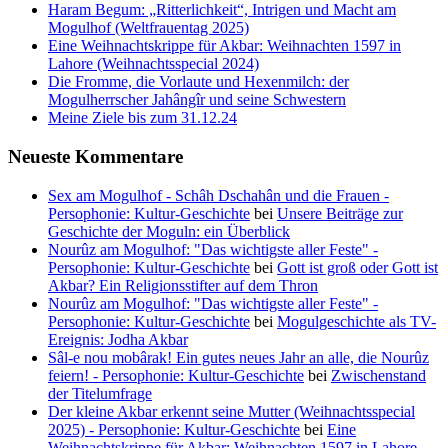
Haram Begum: „Ritterlichkeit“, Intrigen und Macht am
Mogulhof (Weltfrauentag 2025)
Eine Weihnachtskrippe für Akbar: Weihnachten 1597 in
Lahore (Weihnachtsspecial 2024)
Die Fromme, die Vorlaute und Hexenmilch: der
Mogulherrscher Jahângîr und seine Schwestern
Meine Ziele bis zum 31.12.24
Neueste Kommentare
Sex am Mogulhof - Schâh Dschahân und die Frauen -
Persophonie: Kultur-Geschichte
bei
Unsere Beiträge zur
Geschichte der Moguln: ein Überblick
Nourûz am Mogulhof: "Das wichtigste aller Feste" -
Persophonie: Kultur-Geschichte
bei
Gott ist groß oder Gott ist
Akbar? Ein Religionsstifter auf dem Thron
Nourûz am Mogulhof: "Das wichtigste aller Feste" -
Persophonie: Kultur-Geschichte
bei
Mogulgeschichte als TV-
Ereignis: Jodha Akbar
Sâl-e nou mobârak! Ein gutes neues Jahr an alle, die Nourûz
feiern! - Persophonie: Kultur-Geschichte
bei
Zwischenstand
der Titelumfrage
Der kleine Akbar erkennt seine Mutter (Weihnachtsspecial
2025) - Persophonie: Kultur-Geschichte
bei
Eine
Weihnachtskrippe für Akbar: Weihnachten 1597 in Lahore