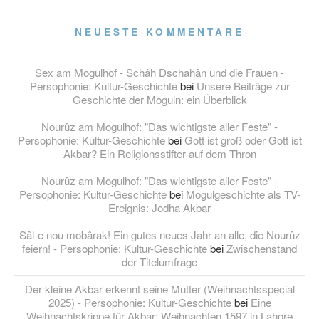
NEUESTE KOMMENTARE
Sex am Mogulhof - Schâh Dschahân und die Frauen -
Persophonie: Kultur-Geschichte
bei
Unsere Beiträge zur
Geschichte der Moguln: ein Überblick
Nourûz am Mogulhof: "Das wichtigste aller Feste" -
Persophonie: Kultur-Geschichte
bei
Gott ist groß oder Gott ist
Akbar? Ein Religionsstifter auf dem Thron
Nourûz am Mogulhof: "Das wichtigste aller Feste" -
Persophonie: Kultur-Geschichte
bei
Mogulgeschichte als TV-
Ereignis: Jodha Akbar
Sâl-e nou mobârak! Ein gutes neues Jahr an alle, die Nourûz
feiern! - Persophonie: Kultur-Geschichte
bei
Zwischenstand
der Titelumfrage
Der kleine Akbar erkennt seine Mutter (Weihnachtsspecial
2025) - Persophonie: Kultur-Geschichte
bei
Eine
Weihnachtskrippe für Akbar: Weihnachten 1597 in Lahore