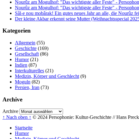
Nourûz am Mogulhof: "Das wichtigste aller Feste" - Persophon
Nourûz am Mogulhof: "Das wichtigste aller Feste" - Persophon
Sâl-e nou mobârak! Ein gutes neues Jahr an alle, die Nourûz fe
Der kleine Akbar erkennt seine Mutter (Weihnachtsspecial 202
Kategorien
Allgemein
(55)
Geschichte
(169)
Gesellschaft
(86)
Humor
(21)
Indien
(87)
Interkulturelles
(21)
Medizin, Körper und Geschlecht
(9)
Moguln
(82)
Persien, Iran
(73)
Archive
Archive
↑ Nach oben ↑
© 2024 Persophonie: Kultur-Geschichte // Hans Precke
Startseite
Humor
Medizin, Körper und Geschlecht