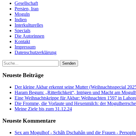
Gesellschaft
Persien, Iran
Moguln
Indien
Interkulturelles
Specials
Die Autorinnen
Kontakt
Impressum
Datenschutzerklärung
Neueste Beiträge
Der kleine Akbar erkennt seine Mutter (Weihnachtsspecial 202
Haram Begum: „Ritterlichkeit“, Intrigen und Macht am Mogulh
Eine Weihnachtskrippe für Akbar: Weihnachten 1597 in Lahore
Die Fromme, die Vorlaute und Hexenmilch: der Mogulherrscher
Meine Ziele bis zum 31.12.24
Neueste Kommentare
Sex am Mogulhof - Schâh Dschahân und die Frauen - Persopho