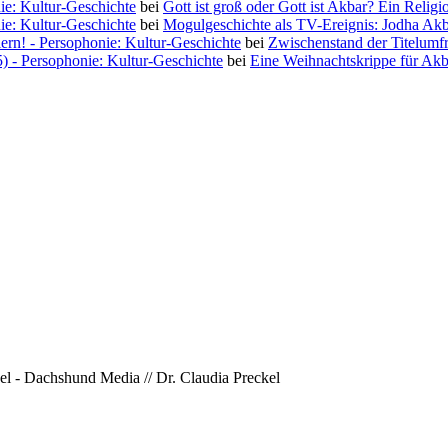
ie: Kultur-Geschichte
bei
Gott ist groß oder Gott ist Akbar? Ein Religi
ie: Kultur-Geschichte
bei
Mogulgeschichte als TV-Ereignis: Jodha Ak
iern! - Persophonie: Kultur-Geschichte
bei
Zwischenstand der Titelumf
5) - Persophonie: Kultur-Geschichte
bei
Eine Weihnachtskrippe für Akb
l - Dachshund Media // Dr. Claudia Preckel