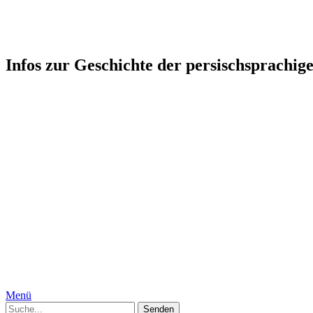
Persophonie: Kultur-Geschicht
Infos zur Geschichte der persischsprachig
Startseite
Humor
Medizin, Körper und Geschlecht
Geschichte
Gesellschaft
Persien, Iran
Moguln
Indien
Interkulturelles
Specials
Die Autorinnen
Kontakt
Impressum
Datenschutzerklärung
Menü