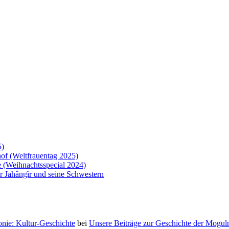
5)
of (Weltfrauentag 2025)
 (Weihnachtsspecial 2024)
 Jahângîr und seine Schwestern
nie: Kultur-Geschichte
bei
Unsere Beiträge zur Geschichte der Moguln