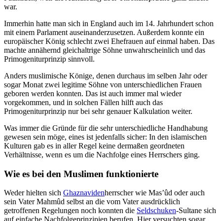
war.
Immerhin hatte man sich in England auch im 14. Jahrhundert schon
mit einem Parlament auseinanderzusetzen. Außerdem konnte ein
europäischer König schlecht zwei Ehefrauen auf einmal haben. Das
machte annähernd gleichaltrige Söhne unwahrscheinlich und das
Primogeniturprinzip sinnvoll.
Anders muslimische Könige, denen durchaus im selben Jahr oder
sogar Monat zwei legitime Söhne von unterschiedlichen Frauen
geboren werden konnten. Das ist auch immer mal wieder
vorgekommen, und in solchen Fällen hilft auch das
Primogeniturprinzip nur bei sehr genauer Kalkulation weiter.
Was immer die Gründe für die sehr unterschiedliche Handhabung
gewesen sein möge, eines ist jedenfalls sicher: In den islamischen
Kulturen gab es in aller Regel keine dermaßen geordneten
Verhältnisse, wenn es um die Nachfolge eines Herrschers ging.
Wie es bei den Muslimen funktionierte
Weder hielten sich
Ghaznaviden
herrscher wie Mas’ûd oder auch
sein Vater Mahmûd selbst an die vom Vater ausdrücklich
getroffenen Regelungen noch konnten die
Seldschuken
-Sultane sich
auf einfache Nachfolgeprinzipien berufen. Hier versuchten sogar