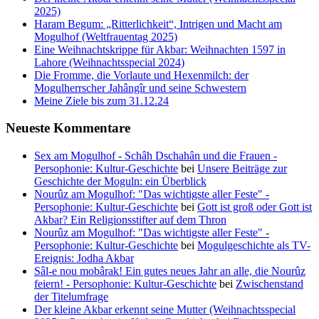
2025)
Haram Begum: „Ritterlichkeit“, Intrigen und Macht am
Mogulhof (Weltfrauentag 2025)
Eine Weihnachtskrippe für Akbar: Weihnachten 1597 in
Lahore (Weihnachtsspecial 2024)
Die Fromme, die Vorlaute und Hexenmilch: der
Mogulherrscher Jahângîr und seine Schwestern
Meine Ziele bis zum 31.12.24
Neueste Kommentare
Sex am Mogulhof - Schâh Dschahân und die Frauen -
Persophonie: Kultur-Geschichte
bei
Unsere Beiträge zur
Geschichte der Moguln: ein Überblick
Nourûz am Mogulhof: "Das wichtigste aller Feste" -
Persophonie: Kultur-Geschichte
bei
Gott ist groß oder Gott ist
Akbar? Ein Religionsstifter auf dem Thron
Nourûz am Mogulhof: "Das wichtigste aller Feste" -
Persophonie: Kultur-Geschichte
bei
Mogulgeschichte als TV-
Ereignis: Jodha Akbar
Sâl-e nou mobârak! Ein gutes neues Jahr an alle, die Nourûz
feiern! - Persophonie: Kultur-Geschichte
bei
Zwischenstand
der Titelumfrage
Der kleine Akbar erkennt seine Mutter (Weihnachtsspecial