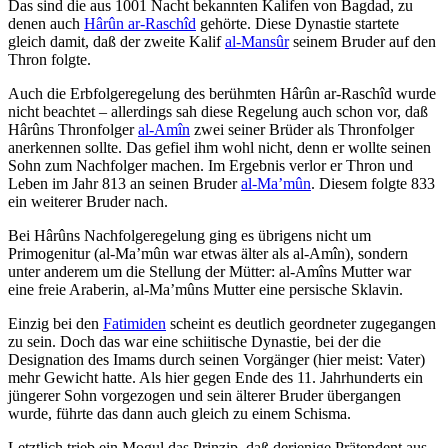
Das sind die aus 1001 Nacht bekannten Kalifen von Bagdad, zu
denen auch
Hârûn ar-Raschîd
gehörte. Diese Dynastie startete
gleich damit, daß der zweite Kalif
al-Mansûr
seinem Bruder auf den
Thron folgte.
Auch die Erbfolgeregelung des berühmten Hârûn ar-Raschîd wurde
nicht beachtet – allerdings sah diese Regelung auch schon vor, daß
Hârûns Thronfolger
al-Amîn
zwei seiner Brüder als Thronfolger
anerkennen sollte. Das gefiel ihm wohl nicht, denn er wollte seinen
Sohn zum Nachfolger machen. Im Ergebnis verlor er Thron und
Leben im Jahr 813 an seinen Bruder
al-Ma’mûn
. Diesem folgte 833
ein weiterer Bruder nach.
Bei Hârûns Nachfolgeregelung ging es übrigens nicht um
Primogenitur (al-Ma’mûn war etwas älter als al-Amîn), sondern
unter anderem um die Stellung der Mütter: al-Amîns Mutter war
eine freie Araberin, al-Ma’mûns Mutter eine persische Sklavin.
Einzig bei den
Fatimiden
scheint es deutlich geordneter zugegangen
zu sein. Doch das war eine schiitische Dynastie, bei der die
Designation des Imams durch seinen Vorgänger (hier meist: Vater)
mehr Gewicht hatte. Als hier gegen Ende des 11. Jahrhunderts ein
jüngerer Sohn vorgezogen und sein älterer Bruder übergangen
wurde, führte das dann auch gleich zu einem Schisma.
Letztlich trieb ein Mogul das Prinzip, daß derjenige Prätendent aus