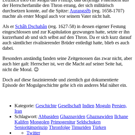
der Herrscherfamilie den Thron errang, der sich militärisch
durchsetzen konnte, auf die Spitze:
Aurangzêb
(reg. 1658-1707)
machte als erster Mogul auch vor seinem Vater nicht halt.
Als er
Schâh Dschahân
(reg. 1627-58) in dessen eigener Festung
eingeschlossen und zur Kapitulation gezwungen hatte, setzte er ihn
kurzerhand ab und sich selbst auf den Thron. Da er sich kurz darauf
auch sämtlicher rivalisierender Brüder entledigt hatte, blieb es auch
dabei.
Besonders anständig fanden seine Zeitgenossen das zwar nicht, aber
auch hier galt: Herrscher ist, wer die Macht auf seiner Seite hat,
nicht die Moral. 😉
Doch auf diese faszinierende und ziemlich gut dokumentierte
Episode der Mogulgeschichte gehe ich ein anderes Mal näher ein.
Kategorie:
Geschichte
Gesellschaft
Indien
Moguln
Persien,
Iran
Schlagwort:
Abbasiden
Ghaznaviden
Ghaznawiden
Ilchane
Kalifen
Mongolen
Primogenitur
Seldschuken
Senioritätsprinzip
Thronfolge
Timuriden
Türken
Twitter