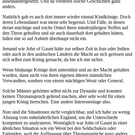
auseinandergesetzt. Und da verliefen solche Geschichten ganz
anders.
Natürlich gab es auch dort immer wieder einmal Kindkönige. Doch
deren Lebensdauer war meist sehr begrenzt. Und Fälle, in denen
derart mächtige und reiche Onkel ihren minderjährigen Neffen auf
den Thron geholfen und sie auch dauerhaft dort gehalten hätten,
fallen mir so auf Anhieb überhaupt nicht ein.
Jemand wie John of Gaunt hätte zur selben Zeit in Iran oder Indien
oder auch in den arabischen Ländern die Macht an sich gerissen und
sich selbst zum König gemacht, da bin ich mir sicher.
Wenn blutjunge Könige dort unterstützt und an der Macht gehalten
wurden, dann nicht von ihren eigenen älteren männlichen
Verwandten, sondern von einem mächtigen Wesir oder General.
Solche Männer gehörten selbst nicht zur Dynastie und konnten
keinen Thronanspruch geltend machen, aber sehr wohl für einen
jungen König herrschen. Eine andere Interessenlage also.
Nun sind die Situationen nicht vergleichbar, und ich habe zu wenig
Ahnung vom mittelalterlichen England, um die Unterschiede
kompetent zu analysieren. Womöglich war John of Gaunt in einer
ähnlichen Situation wie ein Wesir bei den Seldschuken oder
Fatimiden, weil die Auffassung über Thronansprüche ganz anders