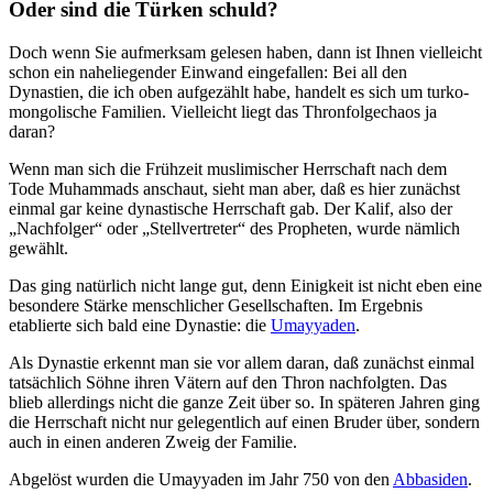
Oder sind die Türken schuld?
Doch wenn Sie aufmerksam gelesen haben, dann ist Ihnen vielleicht
schon ein naheliegender Einwand eingefallen: Bei all den
Dynastien, die ich oben aufgezählt habe, handelt es sich um turko-
mongolische Familien. Vielleicht liegt das Thronfolgechaos ja
daran?
Wenn man sich die Frühzeit muslimischer Herrschaft nach dem
Tode Muhammads anschaut, sieht man aber, daß es hier zunächst
einmal gar keine dynastische Herrschaft gab. Der Kalif, also der
„Nachfolger“ oder „Stellvertreter“ des Propheten, wurde nämlich
gewählt.
Das ging natürlich nicht lange gut, denn Einigkeit ist nicht eben eine
besondere Stärke menschlicher Gesellschaften. Im Ergebnis
etablierte sich bald eine Dynastie: die
Umayyaden
.
Als Dynastie erkennt man sie vor allem daran, daß zunächst einmal
tatsächlich Söhne ihren Vätern auf den Thron nachfolgten. Das
blieb allerdings nicht die ganze Zeit über so. In späteren Jahren ging
die Herrschaft nicht nur gelegentlich auf einen Bruder über, sondern
auch in einen anderen Zweig der Familie.
Abgelöst wurden die Umayyaden im Jahr 750 von den
Abbasiden
.