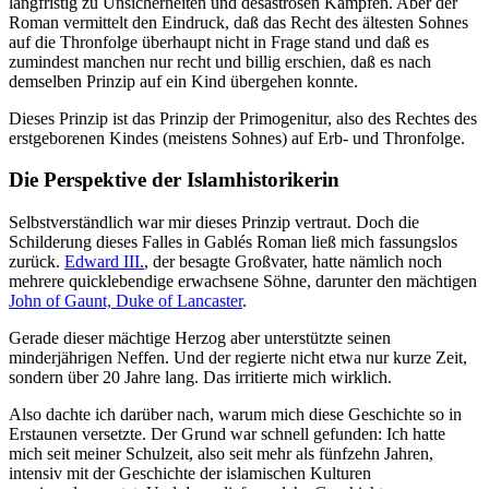
langfristig zu Unsicherheiten und desaströsen Kämpfen. Aber der
Roman vermittelt den Eindruck, daß das Recht des ältesten Sohnes
auf die Thronfolge überhaupt nicht in Frage stand und daß es
zumindest manchen nur recht und billig erschien, daß es nach
demselben Prinzip auf ein Kind übergehen konnte.
Dieses Prinzip ist das Prinzip der Primogenitur, also des Rechtes des
erstgeborenen Kindes (meistens Sohnes) auf Erb- und Thronfolge.
Die Perspektive der Islamhistorikerin
Selbstverständlich war mir dieses Prinzip vertraut. Doch die
Schilderung dieses Falles in Gablés Roman ließ mich fassungslos
zurück.
Edward III.
, der besagte Großvater, hatte nämlich noch
mehrere quicklebendige erwachsene Söhne, darunter den mächtigen
John of Gaunt, Duke of Lancaster
.
Gerade dieser mächtige Herzog aber unterstützte seinen
minderjährigen Neffen. Und der regierte nicht etwa nur kurze Zeit,
sondern über 20 Jahre lang. Das irritierte mich wirklich.
Also dachte ich darüber nach, warum mich diese Geschichte so in
Erstaunen versetzte. Der Grund war schnell gefunden: Ich hatte
mich seit meiner Schulzeit, also seit mehr als fünfzehn Jahren,
intensiv mit der Geschichte der islamischen Kulturen