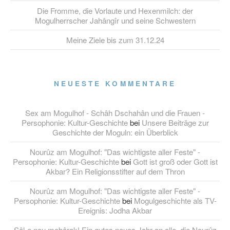
Die Fromme, die Vorlaute und Hexenmilch: der
Mogulherrscher Jahângîr und seine Schwestern
Meine Ziele bis zum 31.12.24
NEUESTE KOMMENTARE
Sex am Mogulhof - Schâh Dschahân und die Frauen -
Persophonie: Kultur-Geschichte
bei
Unsere Beiträge zur
Geschichte der Moguln: ein Überblick
Nourûz am Mogulhof: "Das wichtigste aller Feste" -
Persophonie: Kultur-Geschichte
bei
Gott ist groß oder Gott ist
Akbar? Ein Religionsstifter auf dem Thron
Nourûz am Mogulhof: "Das wichtigste aller Feste" -
Persophonie: Kultur-Geschichte
bei
Mogulgeschichte als TV-
Ereignis: Jodha Akbar
Sâl-e nou mobârak! Ein gutes neues Jahr an alle, die Nourûz