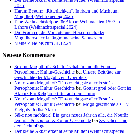
Der kleine Akbar erkennt seine Mutter (Weihnachtsspecial
2025)
Haram Begum: „Ritterlichkeit“, Intrigen und Macht am
Mogulhof (Weltfrauentag 2025)
Eine Weihnachtskrippe für Akbar: Weihnachten 1597 in
Lahore (Weihnachtsspecial 2024)
Die Fromme, die Vorlaute und Hexenmilch: der
Mogulherrscher Jahângîr und seine Schwestern
Meine Ziele bis zum 31.12.24
Neueste Kommentare
Sex am Mogulhof - Schâh Dschahân und die Frauen -
Persophonie: Kultur-Geschichte
bei
Unsere Beiträge zur
Geschichte der Moguln: ein Überblick
Nourûz am Mogulhof: "Das wichtigste aller Feste" -
Persophonie: Kultur-Geschichte
bei
Gott ist groß oder Gott ist
Akbar? Ein Religionsstifter auf dem Thron
Nourûz am Mogulhof: "Das wichtigste aller Feste" -
Persophonie: Kultur-Geschichte
bei
Mogulgeschichte als TV-
Ereignis: Jodha Akbar
Sâl-e nou mobârak! Ein gutes neues Jahr an alle, die Nourûz
feiern! - Persophonie: Kultur-Geschichte
bei
Zwischenstand
der Titelumfrage
Der kleine Akbar erkennt seine Mutter (Weihnachtsspecial