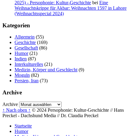
2025) - Persophonie: Kultur-Geschichte
bei
Eine
Weihnachtskrippe für Akbar: Weihnachten 1597 in Lahore
(Weihnachtsspecial 2024)
Kategorien
Allgemein
(55)
Geschichte
(169)
Gesellschaft
(86)
Humor
(21)
Indien
(87)
Interkulturelles
(21)
Medizin, Körper und Geschlecht
(9)
Moguln
(82)
Persien, Iran
(73)
Archive
Archive
↑ Nach oben ↑
© 2024 Persophonie: Kultur-Geschichte // Hans
Preckel - Dachshund Media // Dr. Claudia Preckel
Startseite
Humor