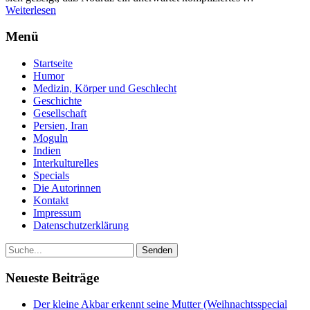
Weiterlesen
Menü
Startseite
Humor
Medizin, Körper und Geschlecht
Geschichte
Gesellschaft
Persien, Iran
Moguln
Indien
Interkulturelles
Specials
Die Autorinnen
Kontakt
Impressum
Datenschutzerklärung
Neueste Beiträge
Der kleine Akbar erkennt seine Mutter (Weihnachtsspecial