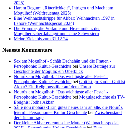
2025)
Haram Begum: „Ritterlichkeit“, Intrigen und Macht am
Mogulhof (Weltfrauentag 2025)
Eine Weihnachtskrippe für Akbar: Weihnachten 1597 in
Lahore (Weihnachtsspecial 2024)
Die Fromme, die Vorlaute und Hexenmilch: der
Mogulherrscher Jahângîr und seine Schwestern
Meine Ziele bis zum 31.12.24
Neueste Kommentare
Sex am Mogulhof - Schâh Dschahân und die Frauen -
Persophonie: Kultur-Geschichte
bei
Unsere Beiträge zur
Geschichte der Moguln: ein Überblick
Nourûz am Mogulhof: "Das wichtigste aller Feste" -
Persophonie: Kultur-Geschichte
bei
Gott ist groß oder Gott ist
Akbar? Ein Religionsstifter auf dem Thron
Nourûz am Mogulhof: "Das wichtigste aller Feste" -
Persophonie: Kultur-Geschichte
bei
Mogulgeschichte als TV-
Ereignis: Jodha Akbar
Sâl-e nou mobârak! Ein gutes neues Jahr an alle, die Nourûz
feiern! - Persophonie: Kultur-Geschichte
bei
Zwischenstand
der Titelumfrage
Der kleine Akbar erkennt seine Mutter (Weihnachtsspecial
2025) - Persophonie: Kultur-Geschichte
bei
Eine