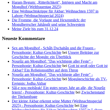
Haram Begum: „Ritterlichkeit“, Intrigen und Macht am
Mogulhof (Weltfrauentag 2025)
Eine Weihnachtskrippe für Akbar: Weihnachten 1597 in
Lahore (Weihnachtsspecial 2024)
Die Fromme, die Vorlaute und Hexenmilch: der
Mogulherrscher Jahângîr und seine Schwestern
Meine Ziele bis zum 31.12.24
Neueste Kommentare
Sex am Mogulhof - Schâh Dschahân und die Frauen -
Persophonie: Kultur-Geschichte
bei
Unsere Beiträge zur
Geschichte der Moguln: ein Überblick
Nourûz am Mogulhof: "Das wichtigste aller Feste" -
Persophonie: Kultur-Geschichte
bei
Gott ist groß oder Gott ist
Akbar? Ein Religionsstifter auf dem Thron
Nourûz am Mogulhof: "Das wichtigste aller Feste" -
Persophonie: Kultur-Geschichte
bei
Mogulgeschichte als TV-
Ereignis: Jodha Akbar
Sâl-e nou mobârak! Ein gutes neues Jahr an alle, die Nourûz
feiern! - Persophonie: Kultur-Geschichte
bei
Zwischenstand
der Titelumfrage
Der kleine Akbar erkennt seine Mutter (Weihnachtsspecial
2025) - Persophonie: Kultur-Geschichte
bei
Eine
Weihnachtskrippe für Akbar: Weihnachten 1597 in Lahore