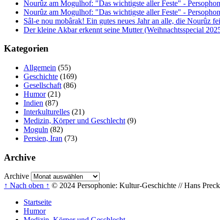
Nourûz am Mogulhof: "Das wichtigste aller Feste" - Persophon
Nourûz am Mogulhof: "Das wichtigste aller Feste" - Persophon
Sâl-e nou mobârak! Ein gutes neues Jahr an alle, die Nourûz fe
Der kleine Akbar erkennt seine Mutter (Weihnachtsspecial 202
Kategorien
Allgemein
(55)
Geschichte
(169)
Gesellschaft
(86)
Humor
(21)
Indien
(87)
Interkulturelles
(21)
Medizin, Körper und Geschlecht
(9)
Moguln
(82)
Persien, Iran
(73)
Archive
Archive
↑ Nach oben ↑
© 2024 Persophonie: Kultur-Geschichte // Hans Precke
Startseite
Humor
Medizin, Körper und Geschlecht