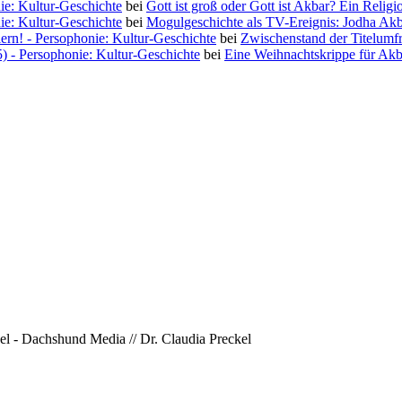
ie: Kultur-Geschichte
bei
Gott ist groß oder Gott ist Akbar? Ein Religi
ie: Kultur-Geschichte
bei
Mogulgeschichte als TV-Ereignis: Jodha Ak
iern! - Persophonie: Kultur-Geschichte
bei
Zwischenstand der Titelumf
5) - Persophonie: Kultur-Geschichte
bei
Eine Weihnachtskrippe für Akb
l - Dachshund Media // Dr. Claudia Preckel