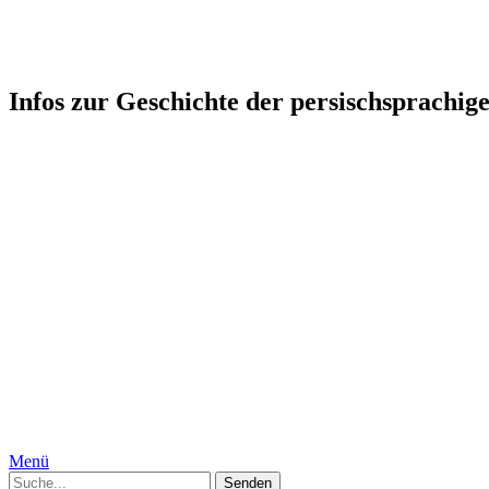
Persophonie: Kultur-Geschicht
Infos zur Geschichte der persischsprachig
Startseite
Humor
Medizin, Körper und Geschlecht
Geschichte
Gesellschaft
Persien, Iran
Moguln
Indien
Interkulturelles
Specials
Die Autorinnen
Kontakt
Impressum
Datenschutzerklärung
Menü