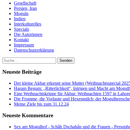
Gesellschaft
Persien, Iran
Moguln
Indien
Interkulturelles
Specials
Die Autorinnen
Kontakt
Impressum
Datenschutzerklärung
Neueste Beiträge
Der kleine Akbar erkennt seine Mutter (Weihnachtsspecial 202
Haram Begum: „Ritterlichkeit“, Intrigen und Macht am Mogulh
Eine Weihnachtskrippe für Akbar: Weihnachten 1597 in Lahore
Die Fromme, die Vorlaute und Hexenmilch: der Mogulherrscher
Meine Ziele bis zum 31.12.24
Neueste Kommentare
Sex am Mogulhof - Schâh Dschahân und die Frauen - Persopho