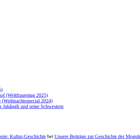
5)
of (Weltfrauentag 2025)
 (Weihnachtsspecial 2024)
 Jahângîr und seine Schwestern
nie: Kultur-Geschichte
bei
Unsere Beiträge zur Geschichte der Moguln