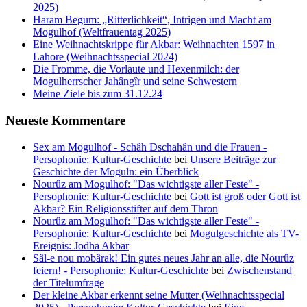
2025)
Haram Begum: „Ritterlichkeit“, Intrigen und Macht am
Mogulhof (Weltfrauentag 2025)
Eine Weihnachtskrippe für Akbar: Weihnachten 1597 in
Lahore (Weihnachtsspecial 2024)
Die Fromme, die Vorlaute und Hexenmilch: der
Mogulherrscher Jahângîr und seine Schwestern
Meine Ziele bis zum 31.12.24
Neueste Kommentare
Sex am Mogulhof - Schâh Dschahân und die Frauen -
Persophonie: Kultur-Geschichte
bei
Unsere Beiträge zur
Geschichte der Moguln: ein Überblick
Nourûz am Mogulhof: "Das wichtigste aller Feste" -
Persophonie: Kultur-Geschichte
bei
Gott ist groß oder Gott ist
Akbar? Ein Religionsstifter auf dem Thron
Nourûz am Mogulhof: "Das wichtigste aller Feste" -
Persophonie: Kultur-Geschichte
bei
Mogulgeschichte als TV-
Ereignis: Jodha Akbar
Sâl-e nou mobârak! Ein gutes neues Jahr an alle, die Nourûz
feiern! - Persophonie: Kultur-Geschichte
bei
Zwischenstand
der Titelumfrage
Der kleine Akbar erkennt seine Mutter (Weihnachtsspecial