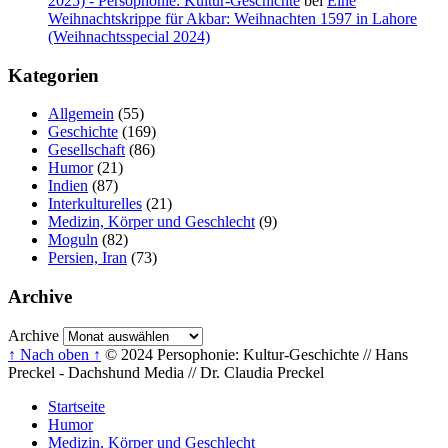
2025) - Persophonie: Kultur-Geschichte
bei
Eine
Weihnachtskrippe für Akbar: Weihnachten 1597 in Lahore
(Weihnachtsspecial 2024)
Kategorien
Allgemein
(55)
Geschichte
(169)
Gesellschaft
(86)
Humor
(21)
Indien
(87)
Interkulturelles
(21)
Medizin, Körper und Geschlecht
(9)
Moguln
(82)
Persien, Iran
(73)
Archive
Archive
↑ Nach oben ↑
© 2024 Persophonie: Kultur-Geschichte // Hans
Preckel - Dachshund Media // Dr. Claudia Preckel
Startseite
Humor
Medizin, Körper und Geschlecht